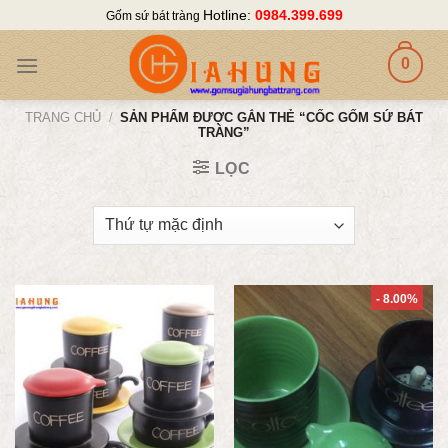
Skip
Hotline:
0984.399.699
Gốm sứ bát tràng
to
content
0
TRANG CHỦ
/
SẢN PHẨM ĐƯỢC GẮN THẺ “CỐC GỐM SỨ BÁT
TRÀNG”
LỌC
- 8.00%