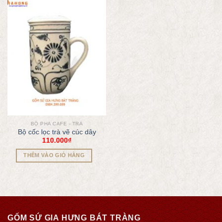
BỘ PHA CAFE - TRÀ
Bộ cốc lọc trà vẽ cúc dây
110.000
₫
THÊM VÀO GIỎ HÀNG
GỐM SỨ GIA HƯNG BÁT TRÀNG