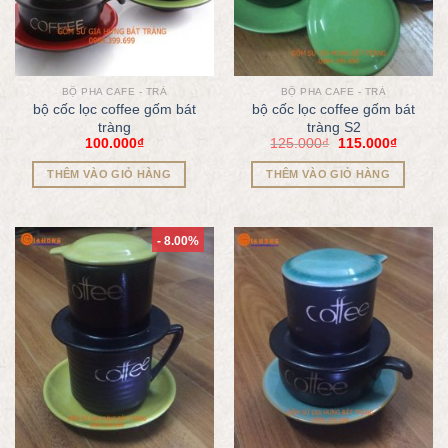
BỘ PHA CAFE - TRÀ
BỘ PHA CAFE - TRÀ
bộ cốc lọc coffee gốm bát
bộ cốc lọc coffee gốm bát
tràng
tràng S2
100.000
₫
125.000
₫
115.000
₫
THÊM VÀO GIỎ HÀNG
THÊM VÀO GIỎ HÀNG
- 8.00%