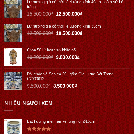
Lư hương giả cổ thời lê đường kính 40cm - gốm sứ bát
tràng
15.500.000
₫
12.500.000
₫
Lư hương giả cổ thời lê đường kính 35cm
12.500.000
₫
10.500.000
₫
Chóe 50 lít hoa văn khắc nổi
10.200.000
₫
9.800.000
₫
Đôi chóe vẽ Sen cá 50L gốm Gia Hưng Bát Tràng
C2000612
9.500.000
₫
8.500.000
₫
NHIỀU NGƯỜI XEM
Bát hương men rạn vẽ rồng nổi Ø16cm