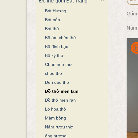
Đồ thờ gốm Bát Tràng
Bát Hương
Gốm 
Bát nắp
Nậm 
Bát thờ
Bộ ấm chén thờ
Bộ đỉnh hạc
Bộ kỷ thờ
Chân nến thờ
chóe thờ
Đèn dầu thờ
Đồ thờ men lam
Đồ thờ men rạn
Lọ hoa thờ
Mâm bồng
Nậm rượu thờ
ống hương