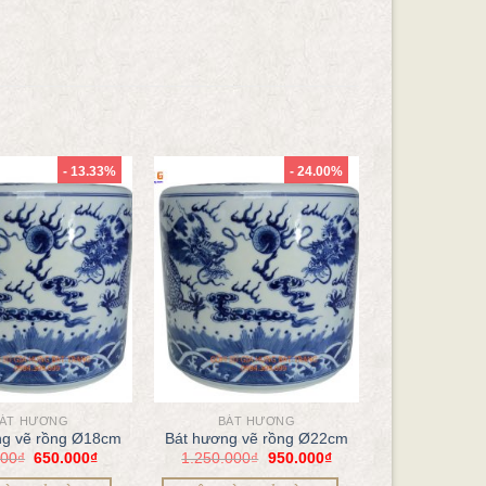
- 13.33%
- 24.00%
ÁT HƯƠNG
BÁT HƯƠNG
ng vẽ rồng Ø18cm
Bát hương vẽ rồng Ø22cm
000
₫
650.000
₫
1.250.000
₫
950.000
₫