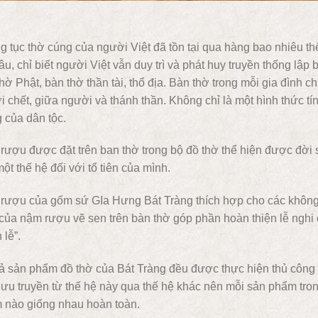
 tục thờ cúng của người Việt đã tồn tại qua hàng bao nhiêu thế
âu, chỉ biết người Việt vẫn duy trì và phát huy truyền thống lập 
hờ Phật, bàn thờ thần tài, thổ địa. Bàn thờ trong mỗi gia đình c
 chết, giữa người và thánh thần. Không chỉ là một hình thức tí
 của dân tộc.
ượu được đặt trên ban thờ trong bộ đồ thờ thể hiện được đời số
ột thế hệ đối với tổ tiên của mình.
ượu của gốm sứ GIa Hưng Bát Tràng thích hợp cho các không g
của nậm rượu vẽ sen trên bàn thờ góp phần hoàn thiện lễ nghi c
 lễ”.
cả sản phẩm đồ thờ của Bát Tràng đều được thực hiện thủ công
lưu truyền từ thế hệ này qua thế hệ khác nên mỗi sản phẩm tro
 nào giống nhau hoàn toàn.