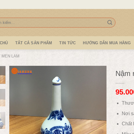
:
 CHỦ
TẤT CẢ SẢN PHẨM
TIN TỨC
HƯỚNG DẪN MUA HÀNG
 MEN LAM
Nậm r
95.00
Thươ
Nơi s
Chất l