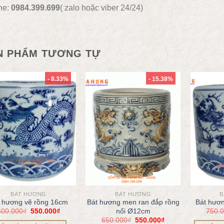
ne:
0984.399.699
( zalo hoặc viber 24/24)
N PHẨM TƯƠNG TỰ
- 8.33%
- 15.38%
BÁT HƯƠNG
BÁT HƯƠNG
B
 hương vẽ rồng 16cm
Bát hương men ran đắp rồng
Bát hươ
600.000
₫
550.000
₫
750.
nổi Ø12cm
650.000
₫
550.000
₫