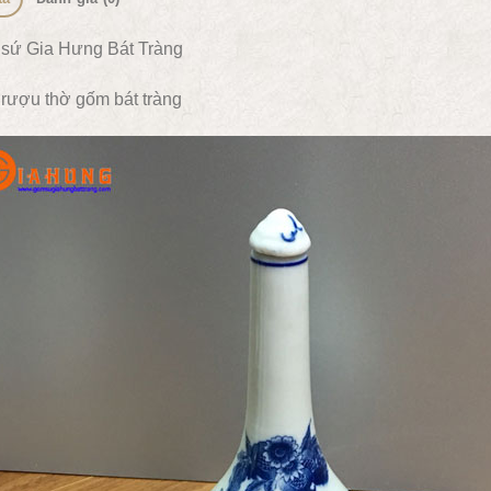
sứ Gia Hưng Bát Tràng
rượu thờ gốm bát tràng