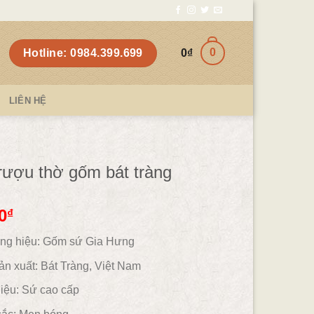
0
Hotline: 0984.399.699
0
₫
LIÊN HỆ
ượu thờ gốm bát tràng
0
₫
ng hiệu: Gốm sứ Gia Hưng
ản xuất: Bát Tràng, Việt Nam
iệu:
Sứ cao cấp