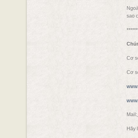
Ngoài
sao c
******
Chún
Cơ s
Cơ s
www.
www.
Mail:
Hãy l