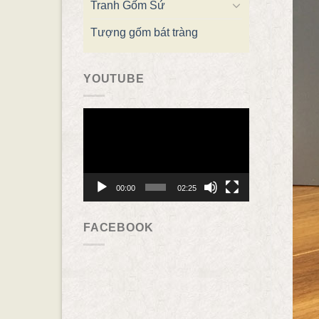
Tranh Gốm Sứ
Tượng gốm bát tràng
YOUTUBE
Trình
chơi
Video
00:00
02:25
FACEBOOK