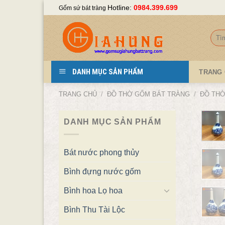
Skip
Hotline:
0984.399.699
Gốm sứ bát tràng
to
content
Tìm
kiếm
DANH MỤC SẢN PHẨM
TRANG
TRANG CHỦ
/
ĐỒ THỜ GỐM BÁT TRÀNG
/
ĐỒ THỜ
DANH MỤC SẢN PHẨM
Bát nước phong thủy
Bình đựng nước gốm
Bình hoa Lọ hoa
Bình Thu Tài Lộc