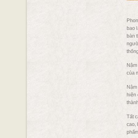
Phong
bao l
bàn t
người
thống
Nậm r
của m
Nậm r
hiện 
thành
Tất 
cao, 
phẩm