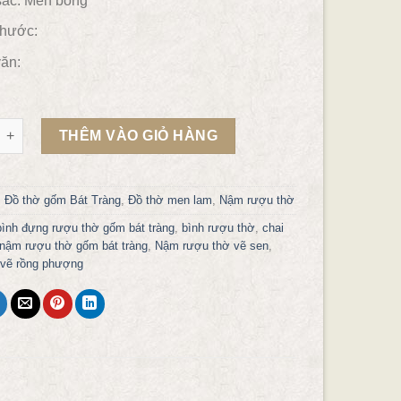
ắc:
Men bóng
thước:
ăn:
 thờ gốm bát tràng số lượng
THÊM VÀO GIỎ HÀNG
:
Đồ thờ gốm Bát Tràng
,
Đồ thờ men lam
,
Nậm rượu thờ
bình đựng rượu thờ gốm bát tràng
,
bình rượu thờ
,
chai
nậm rượu thờ gốm bát tràng
,
Nậm rượu thờ vẽ sen
,
vẽ rồng phượng