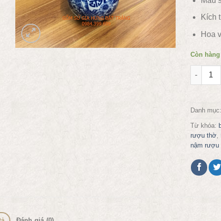
Màu s
Kích 
Hoa v
Còn hàng
Nậm rượu
Danh mục
Từ khóa:
rượu thờ
,
nậm rượu 
tả
Đánh giá (0)