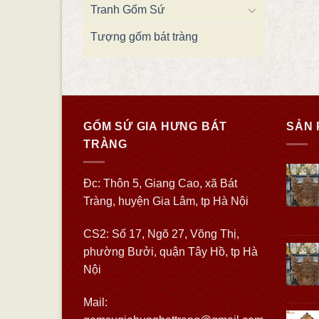
Tranh Gốm Sứ
Tượng gốm bát tràng
GỐM SỨ GIA HƯNG BÁT
SẢN 
TRÀNG
Đc: Thôn 5, Giang Cao, xã Bát
Tràng, huyện Gia Lâm, tp Hà Nội
CS2: Số 17, Ngõ 27, Võng Thị,
phường Bưởi, quận Tây Hồ, tp Hà
Nội
Mail: