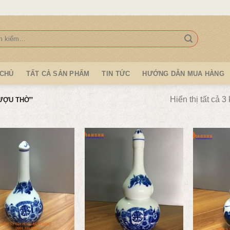
:
 CHỦ
TẤT CẢ SẢN PHẨM
TIN TỨC
HƯỚNG DẪN MUA HÀNG
Hiển thị tất cả 3
ƯỢU THỜ”