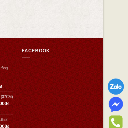
FACEBOOK
 rồng
₫
h (37CM)
.000
₫
 LB52
.000
₫