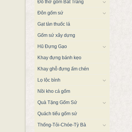
Đồ thờ gốm Bát Tràng
Đôn gốm sứ
Gạt tàn thuốc lá
Gốm sứ xây dựng
Hũ Đựng Gạo
Khay đựng bánh kẹo
Khay ghỗ đựng ấm chén
Lọ lộc bình
Nồi kho cá gốm
Quà Tặng Gốm Sứ
Quách tiểu gốm sứ
Thống-Tỏi-Chóe-Tỳ Bà