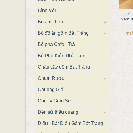
Bình Vôi
ĐỒ 
Nậm r
Bộ ấm chén
Bộ đồ ăn gốm Bát Tràng
TH
Bộ pha Cafe - Trà
Bộ Phụ Kiện Nhà Tắm
Chậu cây gốm Bát Tràng
Chum Rượu
Chuông Gió
Cốc Ly Gốm Sứ
Đèn sứ thấu quang
Điếu - Bát Điếu Gốm Bát Tràng