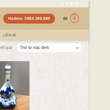
0
Hotline: 0984.399.699
0
₫
LIÊN HỆ
 kết quả