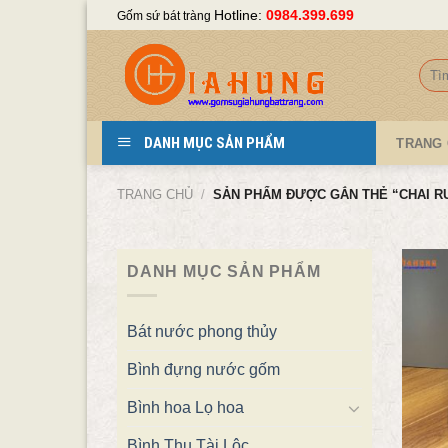
Skip
Hotline:
0984.399.699
Gốm sứ bát tràng
to
content
Tìm
kiếm
DANH MỤC SẢN PHẨM
TRANG
TRANG CHỦ
/
SẢN PHẨM ĐƯỢC GẮN THẺ “CHAI R
DANH MỤC SẢN PHẨM
Bát nước phong thủy
Bình đựng nước gốm
Bình hoa Lọ hoa
Bình Thu Tài Lộc