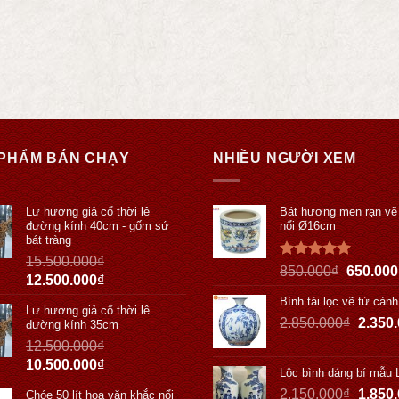
PHẨM BÁN CHẠY
NHIỀU NGƯỜI XEM
Lư hương giả cổ thời lê
Bát hương men rạn vẽ
đường kính 40cm - gốm sứ
nổi Ø16cm
bát tràng
15.500.000
₫
Được xếp
850.000
₫
650.000
12.500.000
₫
hạng
5.00
5 sao
Bình tài lọc vẽ tứ cản
Lư hương giả cổ thời lê
2.850.000
₫
2.350
đường kính 35cm
12.500.000
₫
10.500.000
₫
Lộc bình dáng bí mẫu
2.150.000
₫
1.850
Chóe 50 lít hoa văn khắc nổi