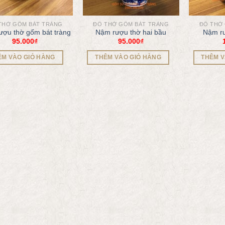
THỜ GỐM BÁT TRÀNG
ĐỒ THỜ GỐM BÁT TRÀNG
ĐỒ THỜ
ượu thờ gốm bát tràng
Nậm rượu thờ hai bầu
Nậm rư
95.000
₫
95.000
₫
ÊM VÀO GIỎ HÀNG
THÊM VÀO GIỎ HÀNG
THÊM V