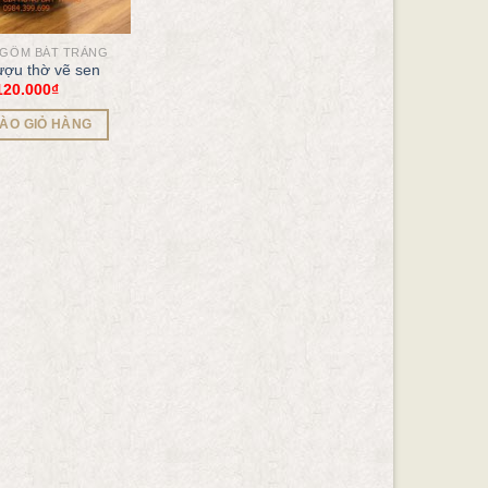
 GỐM BÁT TRÀNG
ợu thờ vẽ sen
120.000
₫
ÀO GIỎ HÀNG