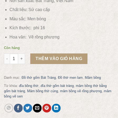
Nơi sản xuất: Bát Tràng, Việt Nam
Chất liệu:
Sứ cao cấp
Màu sắc:
Men bóng
Kích thước: phi 16
Hoa văn:
Vẽ rồng phượng
Còn hàng
Mâm bồng thờ vẽ rồng phượng phi 16 số lượng
THÊM VÀO GIỎ HÀNG
Danh mục:
Đồ thờ gốm Bát Tràng
,
Đồ thờ men lam
,
Mâm bồng
Từ khóa:
đĩa bồng thờ
,
đĩa thờ gốm bát tràng
,
mâm bồng thờ bằng
gốm bát tràng
,
Mâm bồng thờ cúng
,
mâm bồng vẽ rồng phượng
,
mâm
bồng vẽ sen