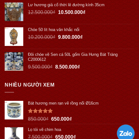
Lư hương giả cổ thời lê đường kính 35cm
12.500.000
₫
10.500.000
₫
Chóe 50 lít hoa văn khắc nổi
10.200.000
₫
9.800.000
₫
Đôi chóe vẽ Sen cá 50L gốm Gia Hưng Bát Tràng
C2000612
9.500.000
₫
8.500.000
₫
NHIỀU NGƯỜI XEM
Bát hương men rạn vẽ rồng nổi Ø16cm
Được xếp
850.000
₫
650.000
₫
hạng
5.00
5 sao
Lọ tỏi vẽ chim hoa
7.500.000
₫
650.000
₫