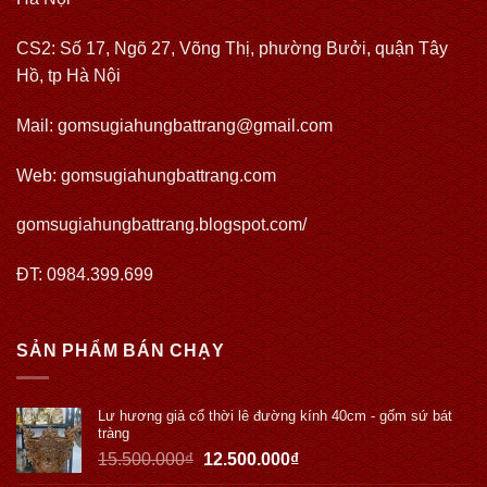
CS2: Số 17, Ngõ 27, Võng Thị, phường Bưởi, quận Tây
Hồ, tp Hà Nội
Mail: gomsugiahungbattrang@gmail.com
Web:
gomsugiahungbattrang.com
gomsugiahungbattrang.blogspot.com/
ĐT: 0984.399.699
SẢN PHẨM BÁN CHẠY
Lư hương giả cổ thời lê đường kính 40cm - gốm sứ bát
tràng
15.500.000
₫
12.500.000
₫