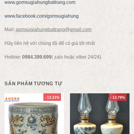
www.gomsugiahungbattrang.com
www.facebook.com/gomsugiahung
Mail:
gomsugiahungbattrang@gmail.com
Hãy liên hệ với chúng tôi để có giá tốt nhất
Hotline:
0984.399.699
( zalo hoặc viber 24/24)
SẢN PHẨM TƯƠNG TỰ
- 13.33%
- 13.79%