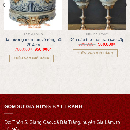
BÁT HƯƠNG
ĐÈN DẦU THỜ
Bát hương men rạn vẽ rồng nổi
Đèn dầu thờ men rạn cao cấp
580.000
₫
500.000
₫
Ø14cm
750.000
₫
650.000
₫
THÊM VÀO GIỎ HÀNG
THÊM VÀO GIỎ HÀNG
GỐM SỨ GIA HƯNG BÁT TRÀNG
Đc: Thôn 5, Giang Cao, xã Bát Tràng, huyện Gia Lâm, tp
Hà Nội