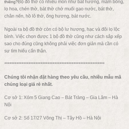
Bộ đồ thờ có nhiều món như bát hương, mâm bồng,
thiêng?
lọ hoa, chén thờ, bát thờ chớ muối gạo nước, bát thờ,
chân nến, hồ lô thờ, ống hương, bát nước.
Ngoài ra bộ đồ thờ còn có bộ lư hương, hạc và đôi lọ lộc
bình. Việc chọn được 1 bộ đồ thờ cũng như cách sắp xếp
sao cho đúng cũng không phải việc đơn giản mà cần có
sự tìm hiểu cẩn thận.
**********************************************************
Chúng tôi nhận đặt hàng theo yêu cầu, nhiều mẫu mã
chủng loại giá rẻ nhất.
Cơ sở 1: Xóm 5 Giang Cao – Bát Tràng – Gia Lâm – Hà
Nội
Cơ sở 2: Số 17/27 Võng Thị – Tây Hồ – Hà Nội