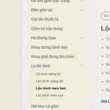
Đồ thờ gốm Bát Tràng
Đôn gốm sứ
Mô 
Gạt tàn thuốc lá
Lộ
Gốm sứ xây dựng
Hũ Đựng Gạo
Th
Khay đựng bánh kẹo
Nơ
Ch
Khay ghỗ đựng ấm chén
Mà
Lọ lộc bình
Kí
Lộ bình dáng bí
Lộc bình dáng dế
Ho
Lộc bình men lam
Áp
Lộc bình men rạn
Giá 
Nồi kho cá gốm