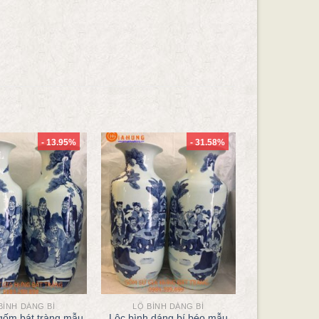
- 13.95%
- 31.58%
BÌNH DÁNG BÍ
LỘ BÌNH DÁNG BÍ
gốm bát tràng mẫu
Lộc bình dáng bí béo mẫu