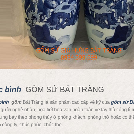
c bình
GỐM SỨ BÁT TRÀNG
bình
gốm
Bát Tràng là sản phẩm cao cấp vẽ kỹ của
gốm sứ Bá
gười nghệ nhân, họa tiết hoa văn hoàn toàn vẽ tay thủ công tỉ 
rưng bày theo phong thủy ở phòng khách, phòng thờ hoặc có th
 công ty, chúc phúc, chúc thọ…