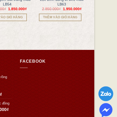
LB54
LB63
000
₫
1.850.000
₫
2.850.000
₫
1.950.000
₫
VÀO GIỎ HÀNG
THÊM VÀO GIỎ HÀNG
FACEBOOK
 rồng
₫
c đồng
.000
₫