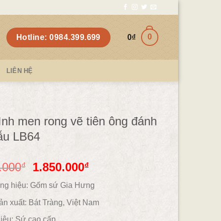
0
Hotline: 0984.399.699
0
₫
LIÊN HỆ
ình men rong vẽ tiên ông đánh
ẫu LB64
.000
1.850.000
₫
₫
ng hiệu: Gốm sứ Gia Hưng
ản xuất: Bát Tràng, Việt Nam
iệu:
Sứ cao cấp