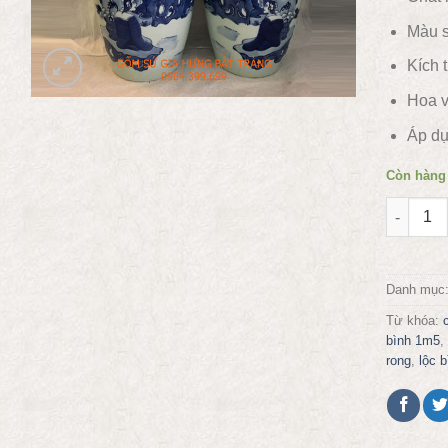
Màu s
Kích 
Hoa v
Áp dụ
Còn hàng
Lộc bình
Danh mục
Từ khóa:
bình 1m5
,
rong
,
lộc 