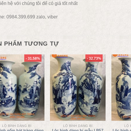
iên hệ với chúng tôi để có giá tốt nhất
ne: 0984.399.699 zalo, viber
N PHẨM TƯƠNG TỰ
- 31.58%
- 32.73%
LỘ BÌNH DÁNG BÍ
LỘ BÌNH DÁNG BÍ
LỘ 
ình gốm bát tràng dáng
Lộc bình dáng bí mẫu LB57
Lộc bình 