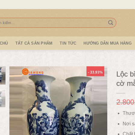
:
 CHỦ
TẤT CẢ SẢN PHẨM
TIN TỨC
HƯỚNG DẪN MUA HÀNG
Lộc b
- 33.93%
cờ m
2.800
Thươ
Nơi s
Chất l