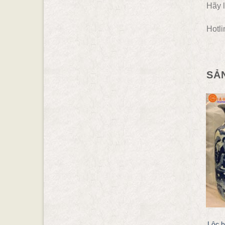
Hãy l
Hotli
SẢ
- 38.57%
- 24.24%
LỘ BÌNH DÁNG BÍ
ĐỒ THỜ GỐM BÁT TRÀNG
Lộc bình vẽ cảnh cá chép
Lọ hoa thờ vẽ Sen men lam
Lộc b