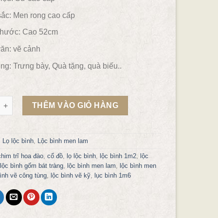
ắc:
Men rong cao cấp
thước: Cao 52cm
ăn:
vẽ cảnh
ng:
Trưng bày, Quà tặng, quà biếu..
 men rong vẽ tiên ông đánh cờ mẫu LB64 số lượng
THÊM VÀO GIỎ HÀNG
:
Lọ lộc bình
,
Lộc bình men lam
chim trĩ hoa đào
,
cổ đồ
,
lọ lộc bình
,
lộc bình 1m2
,
lộc
lộc bình gốm bát tràng
,
lộc bình men lam
,
lộc bình men
bình vẽ công tùng
,
lộc bình vẽ kỹ
,
lục bình 1m6