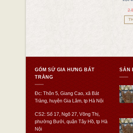
trông trăng LB68
cao cấp H42
3.500.000
₫
2.150.000
₫
1.650.000
₫
1.250.000
₫
2.
THÊM VÀO GIỎ HÀNG
THÊM VÀO GIỎ HÀNG
T
GỐM SỨ GIA HƯNG BÁT
SẢN 
TRÀNG
Đc: Thôn 5, Giang Cao, xã Bát
Tràng, huyện Gia Lâm, tp Hà Nội
CS2: Số 17, Ngõ 27, Võng Thị,
phường Bưởi, quận Tây Hồ, tp Hà
Nội