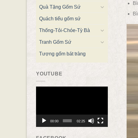
Bì
Quà Tặng Gốm Sứ
Bì
Quách tiểu gốm sứ
Thống-Tỏi-Chóe-Tỳ Bà
Tranh Gốm Sứ
Tượng gốm bát tràng
YOUTUBE
Trình
chơi
Video
00:00
02:25