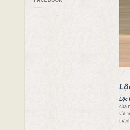
FACEBOOK
Lộ
Lộc 
của n
vật t
thành