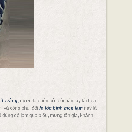
t Tràng,
được tạo nên bởi đôi bàn tay tài hoa
mỉ và công phu, đôi
lọ lộc bình men lam
này là
ể dùng để làm quà biếu, mừng tân gia, khánh