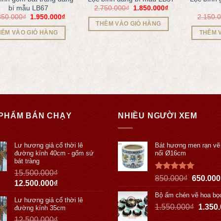
2.750.000
₫
1.850.000
₫
bí mẫu LB67
850.000
₫
1.950.000
₫
2.150.
THÊM VÀO GIỎ HÀNG
HÊM VÀO GIỎ HÀNG
THÊM 
PHẨM BÁN CHẠY
NHIỀU NGƯỜI XEM
Lư hương giả cổ thời lê
Bát hương men rạn vẽ
đường kính 40cm - gốm sứ
nổi Ø16cm
bát tràng
15.500.000
₫
Được xếp
850.000
₫
650.000
12.500.000
₫
hạng
5.00
5 sao
Bộ ấm chén vẽ hoa bọ
Lư hương giả cổ thời lê
1.550.000
₫
1.350
đường kính 35cm
12.500.000
₫