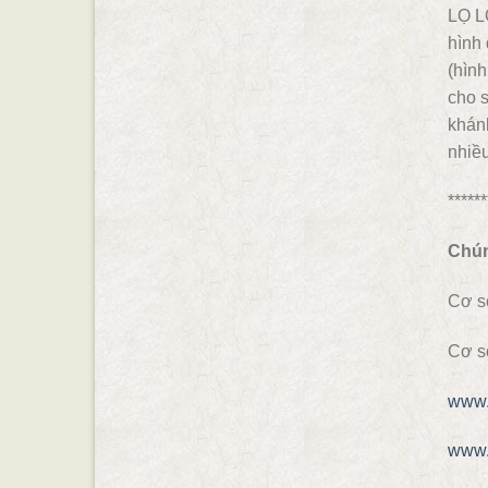
LỌ L
hình 
(hình
cho s
khánh
nhiề
******
Chún
Cơ s
Cơ s
www.
www.