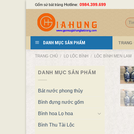
Skip
Hotline:
0984.399.699
Gốm sứ bát tràng
to
content
Tìm
kiếm
DANH MỤC SẢN PHẨM
TRANG
TRANG CHỦ
/
LỌ LỘC BÌNH
/
LỘC BÌNH MEN LAM
DANH MỤC SẢN PHẨM
Bát nước phong thủy
Bình đựng nước gốm
Bình hoa Lọ hoa
Bình Thu Tài Lộc