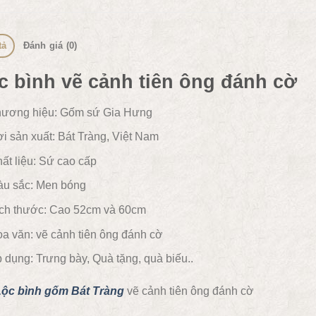
tả
Đánh giá (0)
c bình vẽ cảnh tiên ông đánh cờ
ương hiệu: Gốm sứ Gia Hưng
i sản xuất: Bát Tràng, Việt Nam
ất liệu:
Sứ cao cấp
u sắc:
Men bóng
ch thước: Cao 52cm và 60cm
a văn:
vẽ cảnh tiên ông đánh cờ
 dụng:
Trưng bày, Quà tặng, quà biếu..
Lộc bình gốm Bát Tràng
vẽ cảnh tiên ông đánh cờ