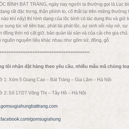
ỘC BÌNH BÁT TRÀNG, ngày nay người ta thường gọi là Lục 
dạng rất đặc trưng, thân phình to, cổ thắt lại trên miệng thường 
 nào khí nấy) thì hình dạng của lộc bình có tác dụng thu và giữ k
ự sung túc về tiền bạc, phát tài phát lộc, sự sinh sôi nảy nở, 
 đồng thời nó cất giữ, bảo quản tài sản và của cải cho gia chủ
u nguồn nguyên liệu khác nhau như gốm sứ, đồng, gỗ
****************************************************
g tôi nhận đặt hàng theo yêu cầu, nhiều mẫu mã chủng loại 
ở 1: Xóm 5 Giang Cao – Bát Tràng – Gia Lâm – Hà Nội
ở 2: Số 17/27 Võng Thị – Tây Hồ – Hà Nội
gomsugiahungbattrang.com
facebook.com/gomsugiahung