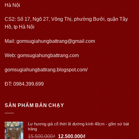
Hà Nội
CS2: Số 17, Ngõ 27, Võng Thị, phường Bưởi, quận Tây
Hồ, tp Hà Nội
Mail: gomsugiahungbattrang@gmail.com
Web:
gomsugiahungbattrang.com
gomsugiahungbattrang.blogspot.com/
ĐT: 0984.399.699
SẢN PHẨM BÁN CHẠY
Lư hương giả cổ thời lê đường kính 40cm - gốm sứ bát
tràng
15.500.000
₫
12.500.000
₫