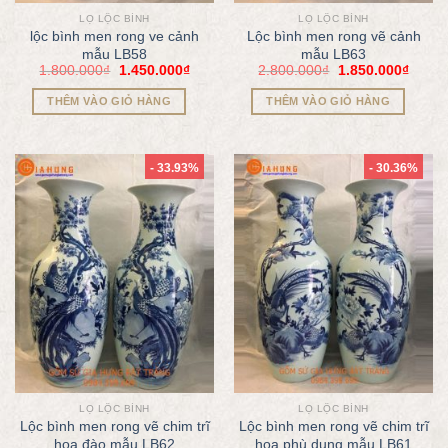
LỌ LỘC BÌNH
LỌ LỘC BÌNH
lộc bình men rong ve cảnh
Lộc bình men rong vẽ cảnh
mẫu LB58
mẫu LB63
1.800.000
₫
1.450.000
₫
2.800.000
₫
1.850.000
₫
THÊM VÀO GIỎ HÀNG
THÊM VÀO GIỎ HÀNG
- 33.93%
- 30.36%
LỌ LỘC BÌNH
LỌ LỘC BÌNH
Lộc bình men rong vẽ chim trĩ
Lộc bình men rong vẽ chim trĩ
hoa đào mẫu LB62
hoa phù dung mẫu LB61