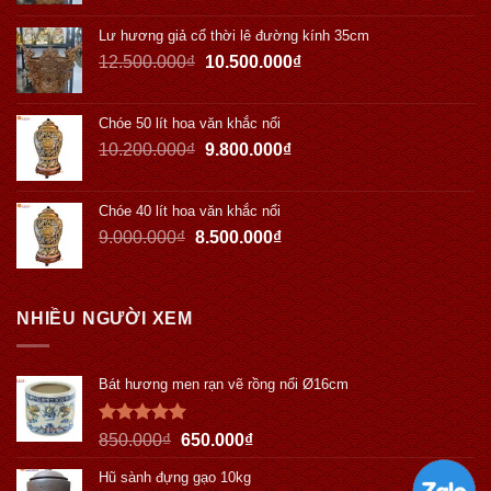
Lư hương giả cổ thời lê đường kính 35cm
12.500.000
₫
10.500.000
₫
Chóe 50 lít hoa văn khắc nổi
10.200.000
₫
9.800.000
₫
Chóe 40 lít hoa văn khắc nổi
9.000.000
₫
8.500.000
₫
NHIỀU NGƯỜI XEM
Bát hương men rạn vẽ rồng nổi Ø16cm
Được xếp
850.000
₫
650.000
₫
hạng
5.00
5 sao
Hũ sành đựng gạo 10kg