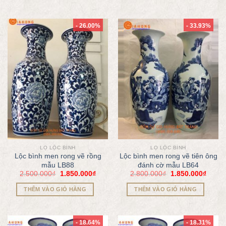
- 26.00%
- 33.93%
LỌ LỘC BÌNH
LỌ LỘC BÌNH
Lộc bình men rong vẽ rồng
Lộc bình men rong vẽ tiên ông
mẫu LB88
đánh cờ mẫu LB64
2.500.000
₫
1.850.000
₫
2.800.000
₫
1.850.000
₫
THÊM VÀO GIỎ HÀNG
THÊM VÀO GIỎ HÀNG
- 18.64%
- 18.31%