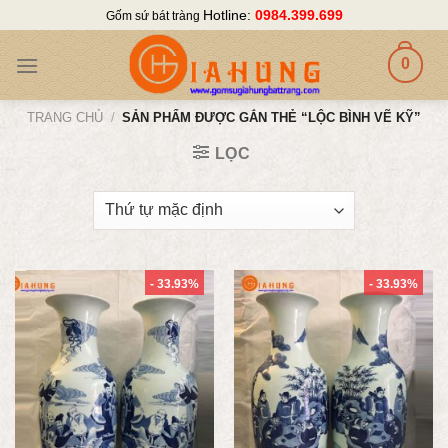
Skip
Hotline:
0984.399.699
Gốm sứ bát tràng
to
content
0
TRANG CHỦ
/
SẢN PHẨM ĐƯỢC GẮN THẺ “LỘC BÌNH VẼ KỸ”
LỌC
- 33.93%
- 33.93%