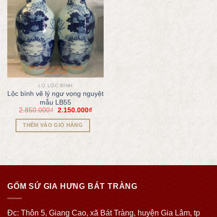
LỌ LỘC BÌNH
Lộc bình vẽ lý ngư vọng nguyệt
mẫu LB55
2.850.000
₫
2.150.000
₫
THÊM VÀO GIỎ HÀNG
GỐM SỨ GIA HƯNG BÁT TRÀNG
Đc: Thôn 5, Giang Cao, xã Bát Tràng, huyện Gia Lâm, tp