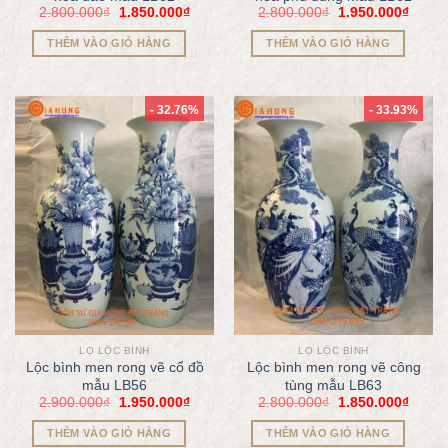
2.800.000
₫
1.850.000
₫
2.800.000
₫
1.950.000
₫
THÊM VÀO GIỎ HÀNG
THÊM VÀO GIỎ HÀNG
- 32.76%
- 33.93%
LỌ LỘC BÌNH
LỌ LỘC BÌNH
Lộc bình men rong vẽ cổ đồ
Lộc bình men rong vẽ công
mẫu LB56
tùng mẫu LB63
2.900.000
₫
1.950.000
₫
2.800.000
₫
1.850.000
₫
THÊM VÀO GIỎ HÀNG
THÊM VÀO GIỎ HÀNG