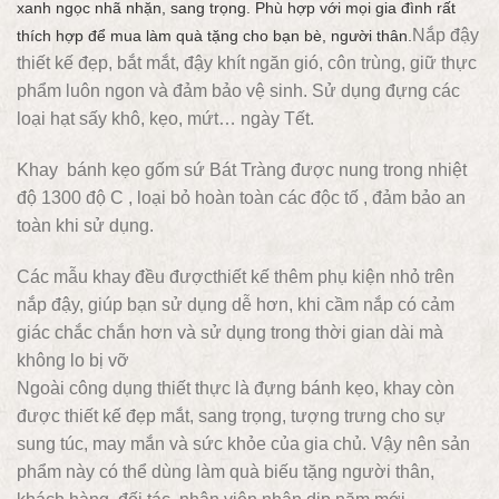
xanh ngọc nhã nhặn, sang trọng. Phù hợp với mọi gia đình rất
Nắp đậy
thích hợp để mua làm quà tặng cho bạn bè, người thân.
thiết kế đẹp, bắt mắt, đậy khít ngăn gió, côn trùng, giữ thực
phẩm luôn ngon và đảm bảo vệ sinh. Sử dụng đựng các
loại hạt sấy khô, kẹo, mứt… ngày Tết.
Khay bánh kẹo gốm sứ Bát Tràng được nung trong nhiệt
độ 1300 độ C , loại bỏ hoàn toàn các độc tố , đảm bảo an
toàn khi sử dụng.
Các mẫu khay đều đượcthiết kế thêm phụ kiện nhỏ trên
nắp đậy, giúp bạn sử dụng dễ hơn, khi cầm nắp có cảm
giác chắc chắn hơn và sử dụng trong thời gian dài mà
không lo bị vỡ
Ngoài công dụng thiết thực là đựng bánh kẹo, khay còn
được thiết kế đẹp mắt, sang trọng, tượng trưng cho sự
sung túc, may mắn và sức khỏe của gia chủ. Vậy nên sản
phẩm này có thể dùng làm quà biếu tặng người thân,