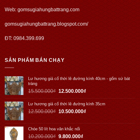
Web:
gomsugiahungbattrang.com
gomsugiahungbattrang.blogspot.com/
ĐT: 0984.399.699
SẢN PHẨM BÁN CHẠY
Lư hương giả cổ thời lê đường kính 40cm - gốm sứ bát
tràng
15.500.000
₫
12.500.000
₫
Lư hương giả cổ thời lê đường kính 35cm
12.500.000
₫
10.500.000
₫
Chóe 50 lít hoa văn khắc nổi
10.200.000
₫
9.800.000
₫