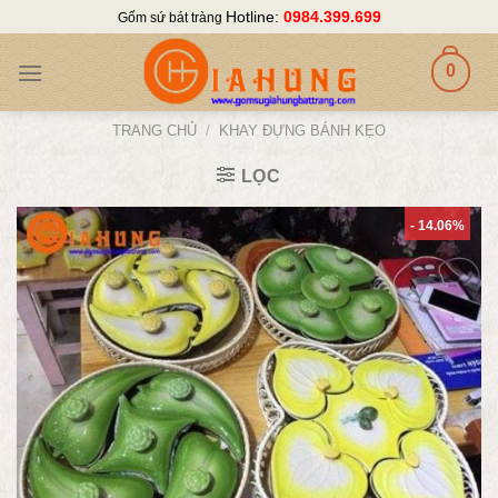
Skip
Hotline:
0984.399.699
Gốm sứ bát tràng
to
content
0
TRANG CHỦ
/
KHAY ĐỰNG BÁNH KẸO
LỌC
- 14.06%