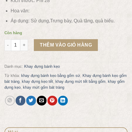
Kích thước: Phi 28
Hoa văn:
Áp dụng:
Sử dụng,
Trưng bày, Quà tặng, quà biếu.
Còn hàng
Khay đựng bánh kẹo gốm mẫu KB22 số lượng
THÊM VÀO GIỎ HÀNG
Danh mục:
Khay đựng bánh kẹo
Từ khóa:
khay đựng bánh kẹo bằng gốm sứ
,
Khay đựng bánh kẹo gốm
bát tràng
,
khay đựng kẹo tết
,
khay đựng mứt tết bằng gốm
,
khay gốm
đựng kẹo
,
khay mứt gốm bát tràng