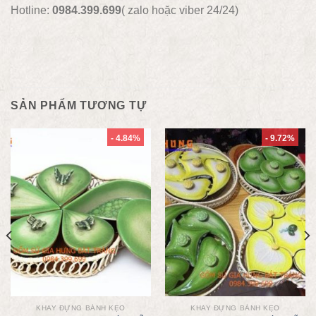
Hotline:
0984.399.699
( zalo hoặc viber 24/24)
SẢN PHẨM TƯƠNG TỰ
- 4.84%
- 9.72%
KHAY ĐỰNG BÁNH KẸO
KHAY ĐỰNG BÁNH KẸO