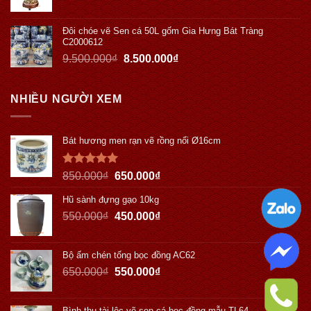
Đôi chóe vẽ Sen cá 50L gốm Gia Hưng Bát Tràng
C2000612
9.500.000
₫
8.500.000
₫
NHIỀU NGƯỜI XEM
Bát hương men rạn vẽ rồng nổi Ø16cm
Được xếp
850.000
₫
650.000
₫
hạng
5.00
5 sao
Hũ sành đựng gạo 10kg
550.000
₫
450.000
₫
Bộ ấm chén tống bọc đồng AC62
650.000
₫
550.000
₫
Bình thu tài lộc vẽ sen cá bọc đồng mẫu TL64