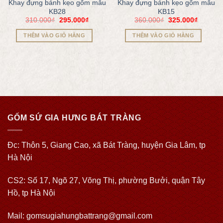
Khay đựng bánh kẹo gốm mẫu
Khay đựng bánh kẹo gốm mẫu
KB28
KB15
310.000
₫
295.000
₫
360.000
₫
325.000
₫
THÊM VÀO GIỎ HÀNG
THÊM VÀO GIỎ HÀNG
GỐM SỨ GIA HƯNG BÁT TRÀNG
Đc: Thôn 5, Giang Cao, xã Bát Tràng, huyện Gia Lâm, tp
Hà Nội
CS2: Số 17, Ngõ 27, Võng Thị, phường Bưởi, quận Tây
Hồ, tp Hà Nội
Mail: gomsugiahungbattrang@gmail.com