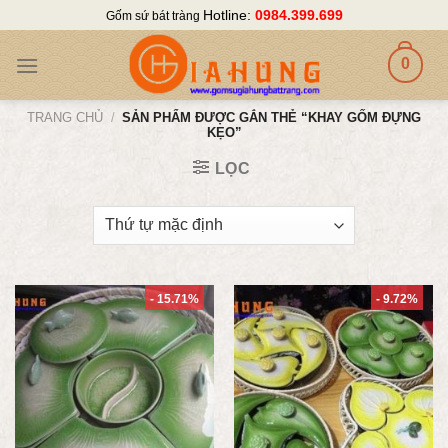
Skip
Hotline:
0984.399.699
Gốm sứ bát tràng
to
content
0
TRANG CHỦ
/
SẢN PHẨM ĐƯỢC GẮN THẺ “KHAY GỐM ĐỰNG
KẸO”
LỌC
- 15.71%
- 9.72%