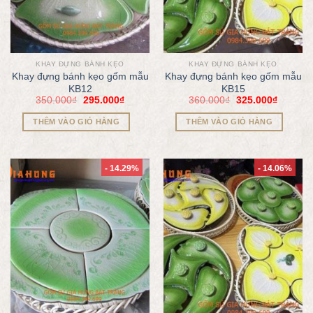
KHAY ĐỰNG BÁNH KẸO
KHAY ĐỰNG BÁNH KẸO
Khay đựng bánh kẹo gốm mẫu
Khay đựng bánh kẹo gốm mẫu
KB12
KB15
350.000
₫
295.000
₫
360.000
₫
325.000
₫
THÊM VÀO GIỎ HÀNG
THÊM VÀO GIỎ HÀNG
- 14.29%
- 14.06%