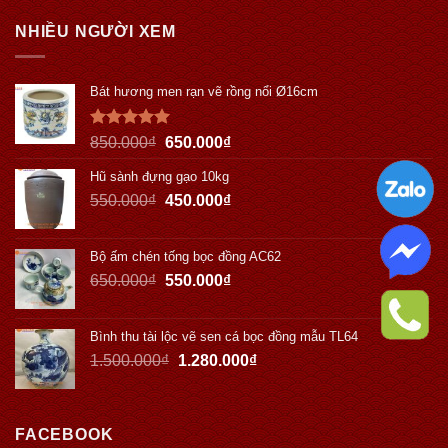
NHIỀU NGƯỜI XEM
Bát hương men rạn vẽ rồng nổi Ø16cm
Được xếp
850.000
₫
650.000
₫
hạng
5.00
5 sao
Hũ sành đựng gạo 10kg
550.000
₫
450.000
₫
Bộ ấm chén tống bọc đồng AC62
650.000
₫
550.000
₫
Bình thu tài lộc vẽ sen cá bọc đồng mẫu TL64
1.500.000
₫
1.280.000
₫
FACEBOOK