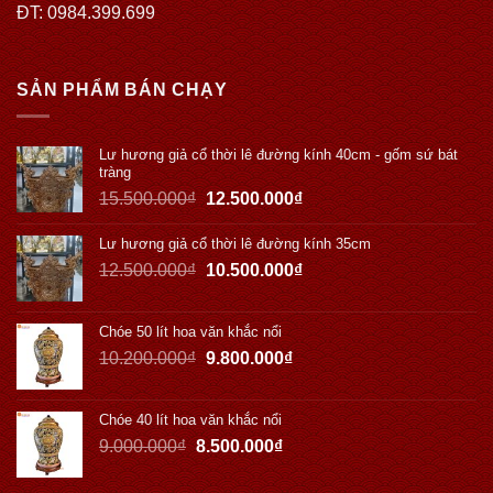
ĐT: 0984.399.699
SẢN PHẨM BÁN CHẠY
Lư hương giả cổ thời lê đường kính 40cm - gốm sứ bát
tràng
15.500.000
₫
12.500.000
₫
Lư hương giả cổ thời lê đường kính 35cm
12.500.000
₫
10.500.000
₫
Chóe 50 lít hoa văn khắc nổi
10.200.000
₫
9.800.000
₫
Chóe 40 lít hoa văn khắc nổi
9.000.000
₫
8.500.000
₫