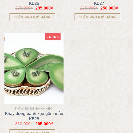
KB25
KB27
350.000
₫
295.000
₫
260.000
₫
250.000
₫
THÊM VÀO GIỎ HÀNG
THÊM VÀO GIỎ HÀNG
- 4.84%
KHAY ĐỰNG BÁNH KẸO
Khay đựng bánh kẹo gốm mẫu
KB28
310.000
₫
295.000
₫
THÊM VÀO GIỎ HÀNG