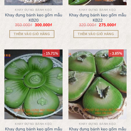
KHAY ĐỰNG BÁNH KẸO
KHAY ĐỰNG BÁNH KẸO
Khay đựng bánh kẹo gốm mẫu
Khay đựng bánh kẹo gốm mẫu
KB20
KB22
350.000
₫
300.000
₫
320.000
₫
275.000
₫
THÊM VÀO GIỎ HÀNG
THÊM VÀO GIỎ HÀNG
- 15.71%
- 3.85%
KHAY ĐỰNG BÁNH KẸO
KHAY ĐỰNG BÁNH KẸO
Khay đựng bánh kẹo gốm mẫu
Khay đựng bánh kẹo gốm mẫu