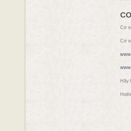
******
CƠ
Cơ s
Cơ s
www.
www.
Hãy l
Hotli