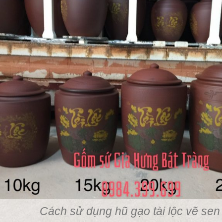
Cách sử dụng hũ gạo tài lộc vẽ sen