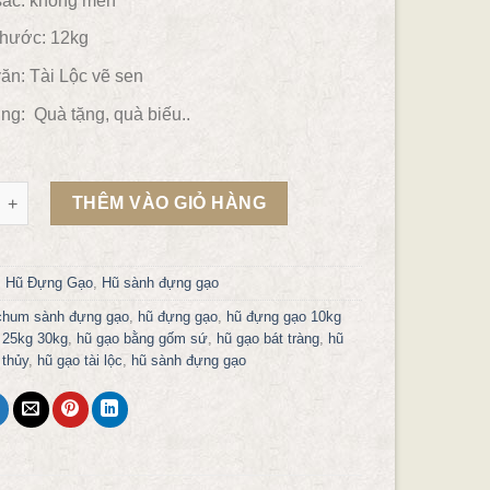
ắc:
không men
thước: 12kg
ăn:
Tài Lộc vẽ sen
ụng:
Quà tặng, quà biếu..
gạo tài lộc vẽ sen 12kg số lượng
THÊM VÀO GIỎ HÀNG
:
Hũ Đựng Gạo
,
Hũ sành đựng gạo
chum sành đựng gạo
,
hũ đựng gạo
,
hũ đựng gạo 10kg
 25kg 30kg
,
hũ gạo bằng gốm sứ
,
hũ gạo bát tràng
,
hũ
 thủy
,
hũ gạo tài lộc
,
hũ sành đựng gạo