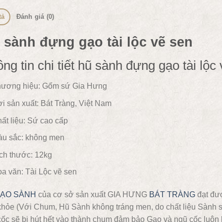
tả
Đánh giá (0)
 sành đựng gạo tài lộc vẽ sen
ng tin chi tiết hũ sành đựng gạo tài lộc
ương hiệu: Gốm sứ Gia Hưng
i sản xuất: Bát Tràng, Việt Nam
ất liệu:
Sứ cao cấp
u sắc:
không men
ch thước: 12kg
a văn:
Tài Lộc vẽ sen
GẠO SÀNH
của cơ sở sản xuất GIA HƯNG
BÁT TRÀNG
đạt đượ
khỏe (Với Chum, Hũ Sành không tráng men, do chất liệu Sành 
ốc sẽ bị hút hết vào thành chum đảm bảo Gạo và ngũ cốc luôn 