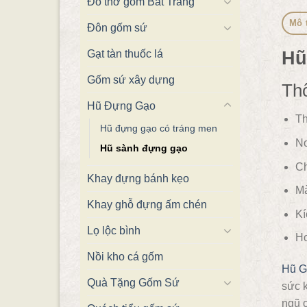
Đồ thờ gốm Bát Tràng
Mô 
Đôn gốm sứ
Hũ
Gạt tàn thuốc lá
Gốm sứ xây dựng
Thô
Hũ Đựng Gạo
Th
Hũ đựng gạo có tráng men
Nơ
Hũ sành đựng gạo
Ch
Khay đựng bánh kẹo
Mà
Khay ghỗ đựng ấm chén
Kí
Lọ lộc bình
Ho
Nồi kho cá gốm
Hũ 
Quà Tặng Gốm Sứ
sức 
ngũ c