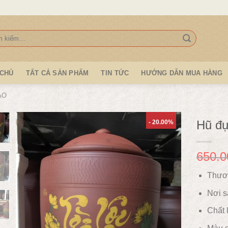
:
 CHỦ
TẤT CẢ SẢN PHẨM
TIN TỨC
HƯỚNG DẪN MUA HÀNG
ẠO
Hũ đự
- 20.00%
650.0
Thươ
Nơi s
Chất l