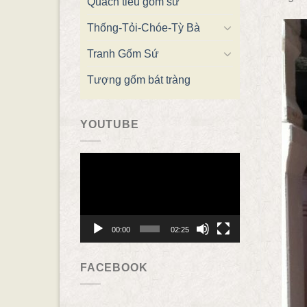
Quách tiểu gốm sứ
Thống-Tỏi-Chóe-Tỳ Bà
Tranh Gốm Sứ
Tượng gốm bát tràng
YOUTUBE
Trình
chơi
Video
00:00
02:25
FACEBOOK