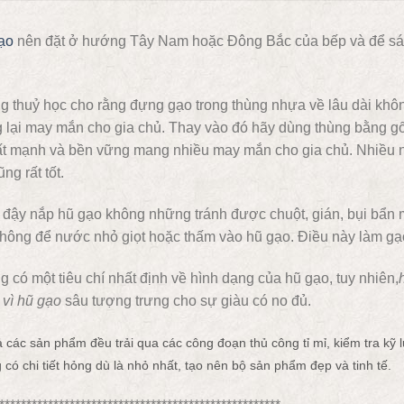
ạo
nên đặt ở hướng Tây Nam hoặc Đông Bắc của bếp và để sát
 thuỷ học cho rằng đựng gạo trong thùng nhựa về lâu dài khôn
 lại may mắn cho gia chủ. Thay vào đó hãy dùng thùng bằng g
rất mạnh và bền vững mang nhiều may mắn cho gia chủ. Nhiều n
ũng rất tốt.
đậy nắp hũ gạo không những tránh được chuột, gián, bụi bẩn m
hông để nước nhỏ giọt hoặc thấm vào hũ gạo. Điều này làm gạo
 có một tiêu chí nhất định về hình dạng của hũ gạo, tuy nhiên,
vì hũ gạo
sâu tượng trưng cho sự giàu có no đủ.
ả các sản phẩm đều trải qua các công đoạn thủ công tỉ mỉ, kiểm tra k
 có chi tiết hỏng dù là nhỏ nhất, tạo nên bộ sản phẩm đẹp và tinh tế.