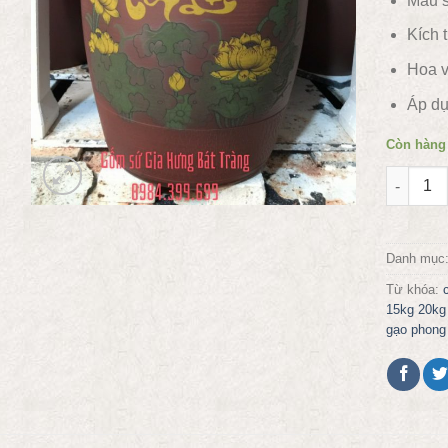
Màu s
Kích 
Hoa v
Áp d
Còn hàng
Hũ đựng 
Danh mục
Từ khóa:
15kg 20kg
gạo phong