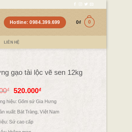
0
Hotline: 0984.399.699
0
₫
LIÊN HỆ
ng gạo tài lộc vẽ sen 12kg
00
520.000
₫
₫
ng hiệu: Gốm sứ Gia Hưng
ản xuất: Bát Tràng, Việt Nam
iệu:
Sứ cao cấp