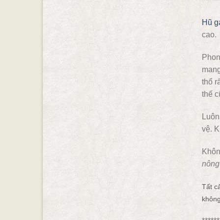
Hũ g
cao.
Phong
mang
thổ 
thế c
Luôn 
vệ. K
Không
nông 
Tất c
không