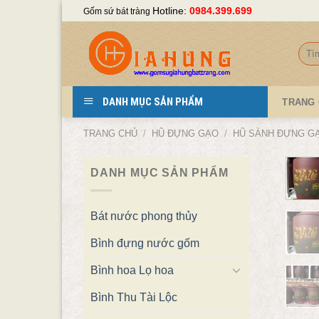
Skip
Hotline:
0984.399.699
Gốm sứ bát tràng
to
content
Tìm
kiếm
DANH MỤC SẢN PHẨM
TRANG
TRANG CHỦ
/
HŨ ĐỰNG GẠO
/
HŨ SÀNH ĐỰNG G
DANH MỤC SẢN PHẨM
Bát nước phong thủy
Bình đựng nước gốm
Bình hoa Lọ hoa
Bình Thu Tài Lộc