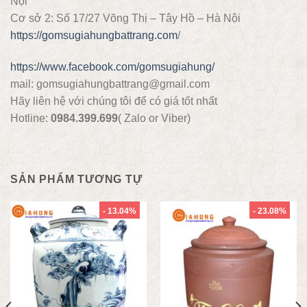
Nội
Cơ sở 2: Số 17/27 Võng Thị – Tây Hồ – Hà Nội
https://gomsugiahungbattrang.com
/
https://www.facebook.com/gomsugiahung/
mail: gomsugiahungbattrang@gmail.com
Hãy liên hệ với chúng tôi để có giá tốt nhất
Hotline:
0984.399.699
( Zalo or Viber)
SẢN PHẨM TƯƠNG TỰ
- 13.04%
- 23.08%