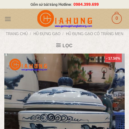
Skip
Hotline:
0984.399.699
Gốm sứ bát tràng
to
content
0
TRANG CHỦ
/
HŨ ĐỰNG GẠO
/
HŨ ĐỰNG GẠO CÓ TRÁNG MEN
LỌC
- 17.50%