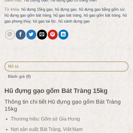
Danh mục:
Hũ Đựng Gạo
,
Hũ đựng gạo có tráng men
Từ khóa:
hũ đựng 15kg gạo
,
hũ đựng gạo
,
hũ đựng gạo bằng gốm sứ
,
hũ đựng gạo gốm bát tràng
,
hũ gạo bát tràng
,
hũ gạo gốm bát tràng
,
hũ
gạo phong thủy
,
hũ gạo tài lộc
,
hũ sành đựng gạo
Mô tả
Đánh giá (0)
Hũ đựng gạo gốm Bát Tràng 15kg
Thông tin chi tiết Hũ đựng gạo gốm Bát Tràng
15kg
Thương hiệu: Gốm sứ Gia Hưng
Nơi sản xuất: Bát Tràng, Việt Nam