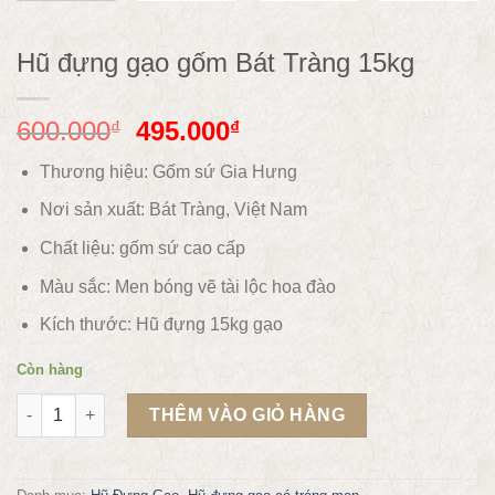
Hũ đựng gạo gốm Bát Tràng 15kg
600.000
495.000
₫
₫
Thương hiệu: Gốm sứ Gia Hưng
Nơi sản xuất: Bát Tràng, Việt Nam
Chất liệu: gốm sứ
cao cấp
Màu sắc:
Men bóng vẽ tài lộc hoa đào
Kích thước: Hũ đựng 15kg gạo
Còn hàng
Hũ đựng gạo gốm Bát Tràng 15kg số lượng
THÊM VÀO GIỎ HÀNG