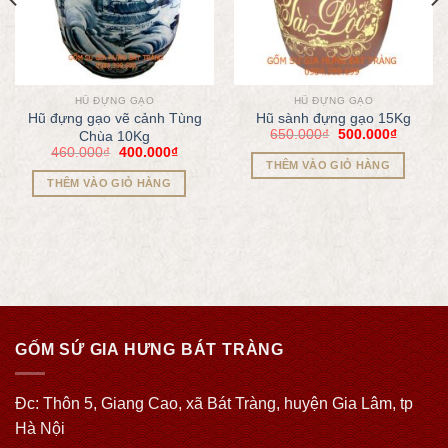
HŨ ĐỰNG GẠO
HŨ ĐỰNG GẠO
Hũ đựng gạo vẽ cảnh Tùng
Hũ sành đựng gạo 15Kg
650.000
₫
500.000
₫
Chùa 10Kg
460.000
₫
400.000
₫
THÊM VÀO GIỎ HÀNG
THÊM VÀO GIỎ HÀNG
GỐM SỨ GIA HƯNG BÁT TRÀNG
Đc: Thôn 5, Giang Cao, xã Bát Tràng, huyện Gia Lâm, tp
Hà Nội