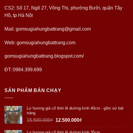
CS2: Số 17, Ngõ 27, Võng Thị, phường Bưởi, quận Tây
Hồ, tp Hà Nội
Mail: gomsugiahungbattrang@gmail.com
Web:
gomsugiahungbattrang.com
gomsugiahungbattrang.blogspot.com/
ĐT: 0984.399.699
SẢN PHẨM BÁN CHẠY
Lư hương giả cổ thời lê đường kính 40cm - gốm sứ bát
tràng
15.500.000
₫
12.500.000
₫
Lư hương giả cổ thời lê đường kính 35cm