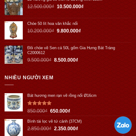
12.500.000
₫
10.500.000
₫
Chóe 50 lít hoa văn khắc nổi
10.200.000
₫
9.800.000
₫
Đôi chóe vẽ Sen cá 50L gốm Gia Hưng Bát Tràng
C2000612
9.500.000
₫
8.500.000
₫
NHIỀU NGƯỜI XEM
Bát hương men rạn vẽ rồng nổi Ø16cm
Được xếp
850.000
₫
650.000
₫
hạng
5.00
5 sao
Bình tài lọc vẽ tứ cảnh (37CM)
2.850.000
₫
2.350.000
₫