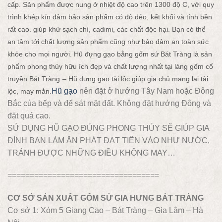
cấp. Sản phẩm được nung ở nhiệt độ cao trên 1300 độ C, với quy
trình khép kín đảm bảo sản phẩm có độ dẻo, kết khối và tính bền
rất cao. giúp khử sạch chì, cadimi, các chất độc hại. Bạn có thể
an tâm tới chất lượng sản phẩm cũng như bảo đảm an toàn sức
khỏe cho mọi người. Hũ đựng gạo bằng gốm sứ Bát Tràng là sản
phẩm phong thủy hữu ích đẹp và chất lượng nhất tại làng gốm cổ
truyền Bát Tràng – Hũ đựng gạo tài lộc giúp gia chủ mang lại tài
Hũ gạo
nên đặt ở hướng Tây Nam hoặc Đông
lộc, may mắn.
Bắc của bếp và để sát mặt đất. Không đặt hướng Đông và
đặt quá cao.
SỬ DỤNG HŨ GẠO ĐÚNG PHONG THỦY SẼ GIÚP GIA
ĐÌNH BẠN LÀM ĂN PHÁT ĐẠT TIỀN VÀO NHƯ NƯỚC,
TRÁNH ĐƯỢC NHỮNG ĐIỀU KHÔNG MAY…
==================================
CƠ SỞ SẢN XUẤT GỐM SỨ GIA HƯNG BÁT TRÀNG
Cơ sở 1: Xóm 5 Giang Cao – Bát Tràng – Gia Lâm – Hà