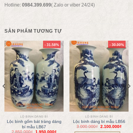
Hotline:
0984.399.699
( Zalo or viber 24/24)
SẢN PHẨM TƯƠNG TỰ
- 31.58%
- 30.00%
LỘ BÌNH DÁNG BÍ
LỘ BÌNH DÁNG BÍ
Lộc bình gốm bát tràng dáng
Lộc bính dáng bí mẫu LB56
3.000.000
₫
2.100.000
₫
bí mẫu LB67
2.850.000
₫
1.950.000
₫