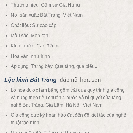
Thương hiệu: Gốm sứ Gia Hưng
Nơi sản xuất: Bát Tràng, Việt Nam
Chất liệu:
Sứ cao cấp
Màu sắc:
Men rạn
Kích thước: Cao 32cm
Hoa văn:
như hình
Áp dụng:
Trưng bày, Quà tặng, quà biếu..
Lộc bình Bát Tràng
đắp nổi hoa sen
Lọ hoa được làm bằng gốm trải qua quy trình gia công
và nung theo tiêu chuẩn 4 bước và bí quyết của làng
nghề Bát Tràng, Gia Lâm, Hà Nội, Việt Nam.
Gia công cực kỳ hoàn hảo đạt đến độ kiệt tác của nghệ
thuật tạo hình
Men chuẩn Bát Tràng chất lượng cao