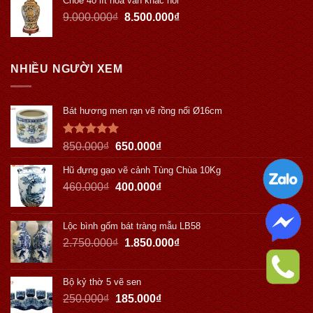
Chóe 40 lít hoa văn khắc nổi
9.000.000
₫
8.500.000
₫
NHIỀU NGƯỜI XEM
Bát hương men rạn vẽ rồng nổi Ø16cm
Được xếp
850.000
₫
650.000
₫
hạng
5.00
5 sao
Hũ đựng gạo vẽ cảnh Tùng Chùa 10Kg
460.000
₫
400.000
₫
Lộc bình gốm bát tràng mẫu LB58
2.750.000
₫
1.850.000
₫
Bộ kỷ thờ 5 vẽ sen
250.000
₫
185.000
₫