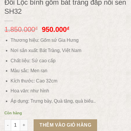
Đôi Lộc bình gốm bát tràng đắp nổi sen
SH32
1.850.000
950.000
₫
₫
Thương hiệu: Gốm sứ Gia Hưng
Nơi sản xuất: Bát Tràng, Việt Nam
Chất liệu:
Sứ cao cấp
Màu sắc:
Men rạn
Kích thước: Cao 32cm
Hoa văn:
như hình
Áp dụng:
Trưng bày, Quà tặng, quà biếu..
Còn hàng
Đôi Lộc bình gốm bát tràng đắp nổi sen SH32 số lượng
THÊM VÀO GIỎ HÀNG