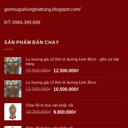
gomsugiahungbattrang.blogspot.com/
ĐT: 0984.399.699
SẢN PHẨM BÁN CHẠY
Lư hương giả cổ thời lê đường kính 40cm - gốm sứ bát
tràng
15.500.000
₫
12.500.000
₫
Lư hương giả cổ thời lê đường kính 35cm
12.500.000
₫
10.500.000
₫
Chóe 50 lít hoa văn khắc nổi
10.200.000
₫
9.800.000
₫