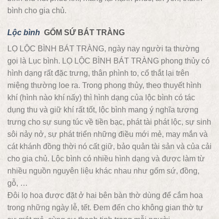
bình cho gia chủ.
Lộc bình
GỐM SỨ BÁT TRÀNG
LỌ LỘC BÌNH BÁT TRÀNG, ngày nay người ta thường
gọi là Lục bình. LỌ LỘC BÌNH BÁT TRÀNG phong thủy có
hình dạng rất đặc trưng, thân phình to, cổ thắt lại trên
miệng thường loe ra. Trong phong thủy, theo thuyết hình
khí (hình nào khí nấy) thì hình dạng của lộc bình có tác
dụng thu và giữ khí rất tốt, lộc bình mang ý nghĩa tượng
trưng cho sự sung túc về tiền bạc, phát tài phát lộc, sự sinh
sôi nảy nở, sự phát triển những điều mới mẻ, may mắn và
cát khánh đồng thời nó cất giữ, bảo quản tài sản và của cải
cho gia chủ. Lộc bình có nhiều hình dạng và được làm từ
nhiều nguồn nguyên liệu khác nhau như gốm sứ, đồng,
gỗ, …
Đôi lọ hoa được đặt ở hai bên bàn thờ dùng để cắm hoa
trong những ngày lễ, tết. Đem đến cho không gian thờ tự