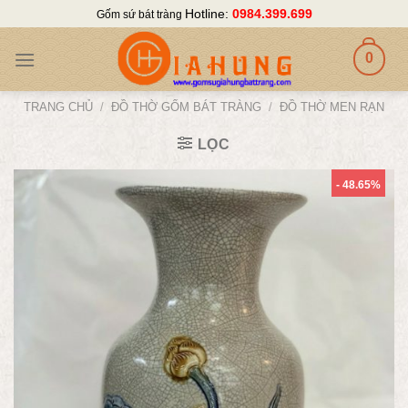
Skip
Hotline:
0984.399.699
Gốm sứ bát tràng
to
content
0
TRANG CHỦ
/
ĐỒ THỜ GỐM BÁT TRÀNG
/
ĐỒ THỜ MEN RẠN
LỌC
- 48.65%