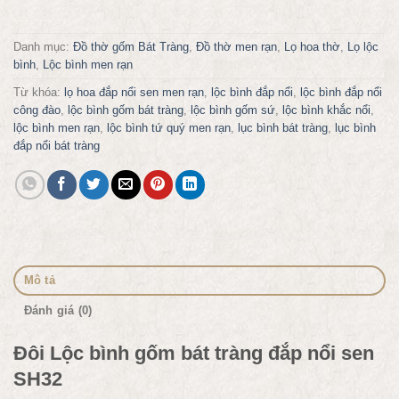
Danh mục:
Đồ thờ gốm Bát Tràng
,
Đồ thờ men rạn
,
Lọ hoa thờ
,
Lọ lộc
bình
,
Lộc bình men rạn
Từ khóa:
lọ hoa đắp nổi sen men rạn
,
lộc bình đắp nổi
,
lộc bình đắp nổi
công đào
,
lộc bình gốm bát tràng
,
lộc bình gốm sứ
,
lộc bình khắc nổi
,
lộc bình men rạn
,
lộc bình tứ quý men rạn
,
lục bình bát tràng
,
lục bình
đắp nổi bát tràng
Mô tả
Đánh giá (0)
Đôi Lộc bình gốm bát tràng đắp nổi sen
SH32