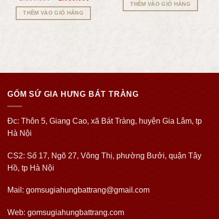
THÊM VÀO GIỎ HÀNG
THÊM VÀO GIỎ HÀNG
GỐM SỨ GIA HƯNG BÁT TRÀNG
Đc: Thôn 5, Giang Cao, xã Bát Tràng, huyện Gia Lâm, tp
Hà Nội
CS2: Số 17, Ngõ 27, Võng Thị, phường Bưởi, quận Tây
Hồ, tp Hà Nội
Mail: gomsugiahungbattrang@gmail.com
Web:
gomsugiahungbattrang.com