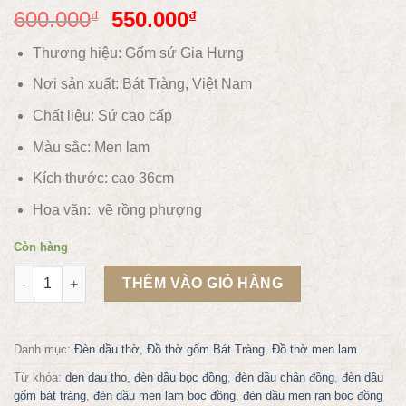
600.000
550.000
₫
₫
Thương hiệu: Gốm sứ Gia Hưng
Nơi sản xuất: Bát Tràng, Việt Nam
Chất liệu:
Sứ cao cấp
Màu sắc:
Men lam
Kích thước: cao 36cm
Hoa văn:
vẽ rồng phượng
Còn hàng
Đèn dầu thờ gốm bát tràng bọc đồng mẫu DT52 số lượng
THÊM VÀO GIỎ HÀNG
Danh mục:
Đèn dầu thờ
,
Đồ thờ gốm Bát Tràng
,
Đồ thờ men lam
Từ khóa:
den dau tho
,
đèn dầu bọc đồng
,
đèn dầu chân đồng
,
đèn dầu
gốm bát tràng
,
đèn dầu men lam bọc đồng
,
đèn dầu men rạn bọc đồng