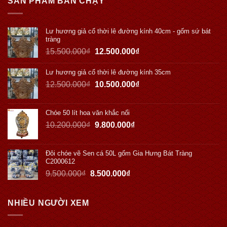
SẢN PHẨM BÁN CHẠY
Lư hương giả cổ thời lê đường kính 40cm - gốm sứ bát
tràng
15.500.000
₫
12.500.000
₫
Lư hương giả cổ thời lê đường kính 35cm
12.500.000
₫
10.500.000
₫
Chóe 50 lít hoa văn khắc nổi
10.200.000
₫
9.800.000
₫
Đôi chóe vẽ Sen cá 50L gốm Gia Hưng Bát Tràng
C2000612
9.500.000
₫
8.500.000
₫
NHIỀU NGƯỜI XEM