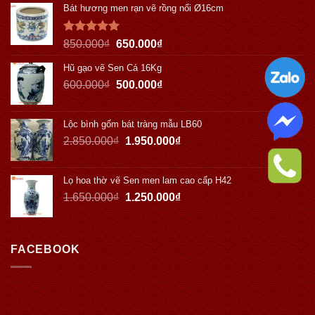
Bát hương men rạn vẽ rồng nổi Ø16cm
Được xếp
850.000
₫
650.000
₫
hạng
5.00
5 sao
Hũ gạo vẽ Sen Cá 16Kg
600.000
₫
500.000
₫
Lộc bình gốm bát tràng mẫu LB60
2.850.000
₫
1.950.000
₫
Lọ hoa thờ vẽ Sen men lam cao cấp H42
1.650.000
₫
1.250.000
₫
FACEBOOK