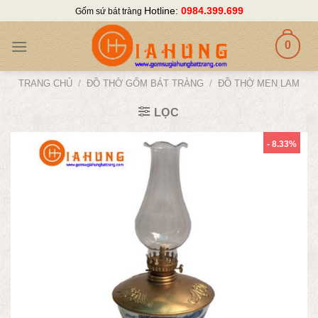
Skip
Hotline:
0984.399.699
Gốm sứ bát tràng
to
content
0
TRANG CHỦ
/
ĐỒ THỜ GỐM BÁT TRÀNG
/
ĐỒ THỜ MEN LAM
LỌC
- 8.33%