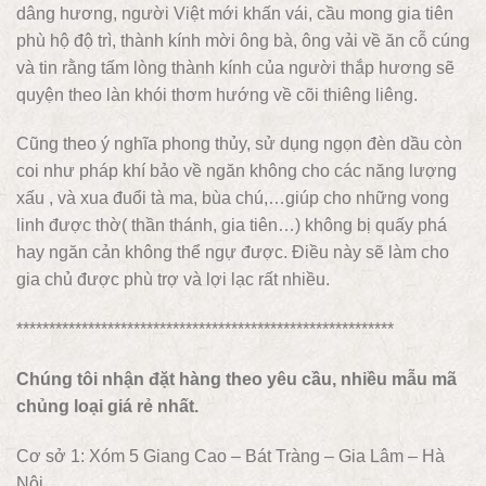
dâng hương, người Việt mới khấn vái, cầu mong gia tiên
phù hộ độ trì, thành kính mời ông bà, ông vải về ăn cỗ cúng
và tin rằng tấm lòng thành kính của người thắp hương sẽ
quyện theo làn khói thơm hướng về cõi thiêng liêng.
Cũng theo ý nghĩa phong thủy, sử dụng ngọn đèn dầu còn
coi như pháp khí bảo về ngăn không cho các năng lượng
xấu , và xua đuổi tà ma, bùa chú,…giúp cho những vong
linh được thờ( thần thánh, gia tiên…) không bị quấy phá
hay ngăn cản không thể ngự được. Điều này sẽ làm cho
gia chủ được phù trợ và lợi lạc rất nhiều.
**********************************************************
Chúng tôi nhận đặt hàng theo yêu cầu, nhiều mẫu mã
chủng loại giá rẻ nhất.
Cơ sở 1: Xóm 5 Giang Cao – Bát Tràng – Gia Lâm – Hà
Nội