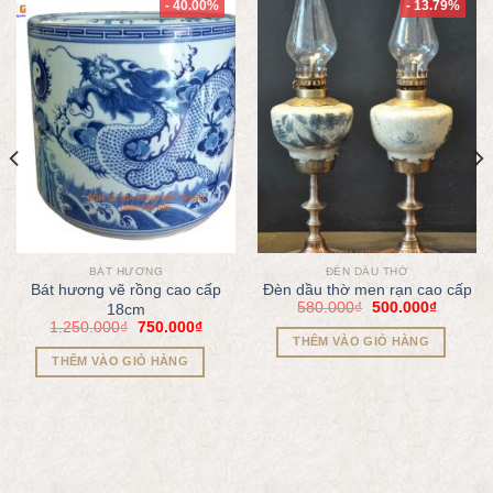
- 40.00%
- 13.79%
BÁT HƯƠNG
ĐÈN DẦU THỜ
Bát hương vẽ rồng cao cấp
Đèn dầu thờ men rạn cao cấp
580.000
₫
500.000
₫
18cm
1.250.000
₫
750.000
₫
THÊM VÀO GIỎ HÀNG
THÊM VÀO GIỎ HÀNG