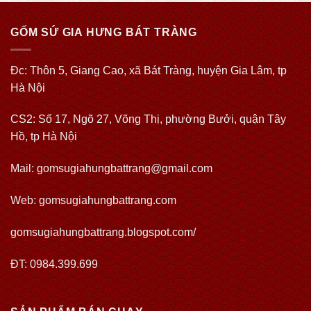
GỐM SỨ GIA HƯNG BÁT TRÀNG
Đc: Thôn 5, Giang Cao, xã Bát Tràng, huyện Gia Lâm, tp
Hà Nội
CS2: Số 17, Ngõ 27, Võng Thị, phường Bưởi, quận Tây
Hồ, tp Hà Nội
Mail: gomsugiahungbattrang@gmail.com
Web:
gomsugiahungbattrang.com
gomsugiahungbattrang.blogspot.com/
ĐT: 0984.399.699