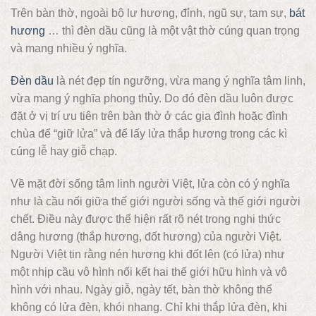
Trên bàn thờ, ngoài bộ lư hương, đỉnh, ngũ sự, tam sự,
bát
hương
… thì đèn dầu cũng là một vật thờ cúng quan trọng
và mang nhiều ý nghĩa.
Đèn dầu
là nét đẹp tín ngưỡng, vừa mang ý nghĩa tâm linh,
vừa mang ý nghĩa phong thủy. Do đó đèn dầu luôn được
đặt ở vị trí ưu tiên trên bàn thờ ở các gia đình hoặc đình
chùa để “giữ lửa” và để lấy lửa thắp hương trong các kì
cúng lễ hay giỗ chạp.
Về mặt đời sống tâm linh người Việt, lửa còn có ý nghĩa
như là cầu nối giữa thế giới người sống và thế giới người
chết. Điều này được thể hiện rất rõ nét trong nghi thức
dâng hương (thắp hương, đốt hương) của người Việt.
Người Việt tin rằng nén hương khi đốt lên (có lửa) như
một nhịp cầu vô hình nối kết hai thế giới hữu hình và vô
hình với nhau. Ngày giỗ, ngày tết, bàn thờ không thể
không có lửa đèn, khói nhang. Chỉ khi thắp lửa đèn, khi