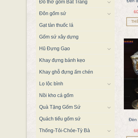
Đèn d
Đồ thờ gốm Bát Tràng
6
Đôn gốm sứ
TH
Gạt tàn thuốc lá
Gốm sứ xây dựng
Hũ Đựng Gạo
Khay đựng bánh kẹo
Khay ghỗ đựng ấm chén
Lọ lộc bình
Nồi kho cá gốm
Quà Tặng Gốm Sứ
Quách tiểu gốm sứ
Đèn 
Thống-Tỏi-Chóe-Tỳ Bà
6