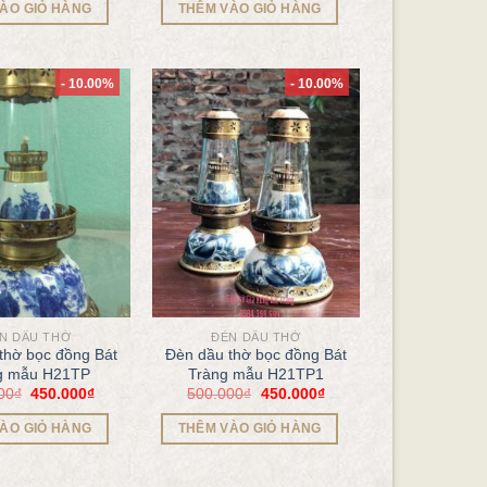
ÀO GIỎ HÀNG
THÊM VÀO GIỎ HÀNG
- 10.00%
- 10.00%
N DẦU THỜ
ĐÈN DẦU THỜ
thờ bọc đồng Bát
Đèn dầu thờ bọc đồng Bát
g mẫu H21TP
Tràng mẫu H21TP1
00
₫
450.000
₫
500.000
₫
450.000
₫
ÀO GIỎ HÀNG
THÊM VÀO GIỎ HÀNG