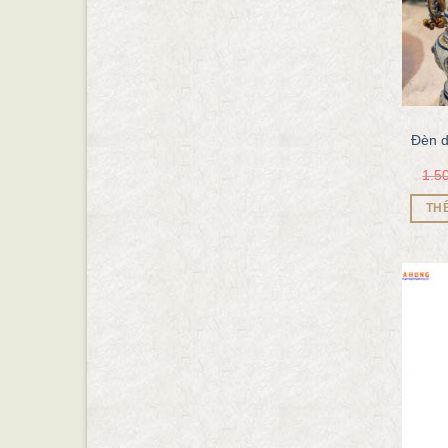
Đèn d
1.5
TH