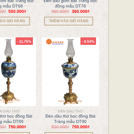
ốm Bát Tràng bọc
Đèn dầu gốm Bát Tràng bọc
g mẫu DT68
đồng mẫu DT78
00
₫
550.000
₫
460.000
₫
360.000
₫
ÀO GIỎ HÀNG
THÊM VÀO GIỎ HÀNG
- 11.76%
- 8.54%
N DẦU THỜ
ĐÈN DẦU THỜ
thờ bọc đồng Bát
Đèn dầu thờ bọc đồng Bát
ng mẫu DT89
Tràng mẫu DT90
00
₫
750.000
₫
820.000
₫
750.000
₫