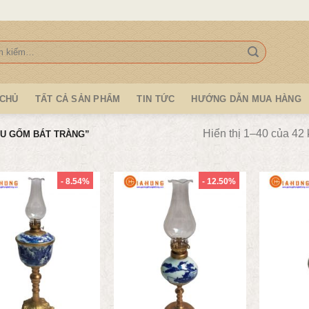
:
 CHỦ
TẤT CẢ SẢN PHẨM
TIN TỨC
HƯỚNG DẪN MUA HÀNG
Hiển thị 1–40 của 42 
U GỐM BÁT TRÀNG”
- 8.54%
- 12.50%