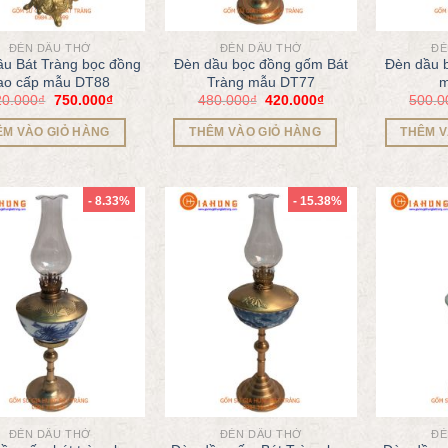
ĐÈN DẦU THỜ
ĐÈN DẦU THỜ
ĐÈ
ầu Bát Tràng bọc đồng
Đèn dầu bọc đồng gốm Bát
Đèn dầu 
ao cấp mẫu DT88
Tràng mẫu DT77
m
20.000
₫
750.000
₫
480.000
₫
420.000
₫
500.0
ÊM VÀO GIỎ HÀNG
THÊM VÀO GIỎ HÀNG
THÊM V
- 8.33%
- 15.38%
ĐÈN DẦU THỜ
ĐÈN DẦU THỜ
ĐÈ