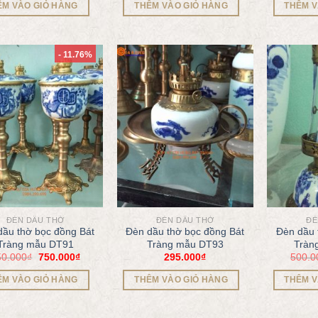
ÊM VÀO GIỎ HÀNG
THÊM VÀO GIỎ HÀNG
THÊM V
- 11.76%
ĐÈN DẦU THỜ
ĐÈN DẦU THỜ
ĐÈ
dầu thờ bọc đồng Bát
Đèn dầu thờ bọc đồng Bát
Đèn dầu 
Tràng mẫu DT91
Tràng mẫu DT93
Tràn
50.000
₫
750.000
₫
295.000
₫
500.0
ÊM VÀO GIỎ HÀNG
THÊM VÀO GIỎ HÀNG
THÊM V