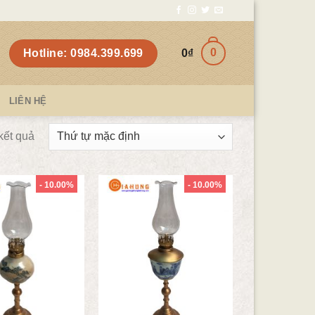
0
Hotline: 0984.399.699
0
₫
LIÊN HỆ
kết quả
- 10.00%
- 10.00%