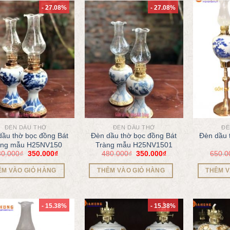
- 27.08%
- 27.08%
ĐÈN DẦU THỜ
ĐÈN DẦU THỜ
ĐÈ
dầu thờ bọc đồng Bát
Đèn dầu thờ bọc đồng Bát
Đèn dầu 
àng mẫu H25NV150
Tràng mẫu H25NV1501
80.000
₫
350.000
₫
480.000
₫
350.000
₫
650.0
ÊM VÀO GIỎ HÀNG
THÊM VÀO GIỎ HÀNG
THÊM V
- 15.38%
- 15.38%