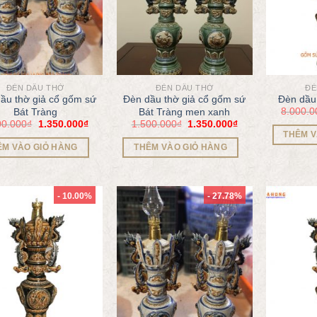
ĐÈN DẦU THỜ
ĐÈN DẦU THỜ
ĐÈ
ầu thờ giả cổ gốm sứ
Đèn dầu thờ giả cổ gốm sứ
Đèn dầu 
8.000.0
Bát Tràng
Bát Tràng men xanh
00.000
₫
1.350.000
₫
1.500.000
₫
1.350.000
₫
THÊM V
ÊM VÀO GIỎ HÀNG
THÊM VÀO GIỎ HÀNG
- 10.00%
- 27.78%