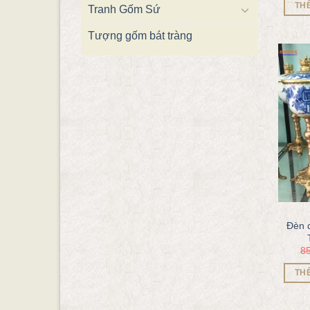
TH
Tranh Gốm Sứ
Tượng gốm bát tràng
Đèn 
8
TH