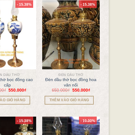
- 15.38%
- 15.38%
N DẦU THỜ
ĐÈN DẦU THỜ
thờ bọc đồng cao
Đèn dầu thờ bọc đồng hoa
cấp
văn nổi
00
₫
550.000
₫
650.000
₫
550.000
₫
ÀO GIỎ HÀNG
THÊM VÀO GIỎ HÀNG
- 15.38%
- 10.00%