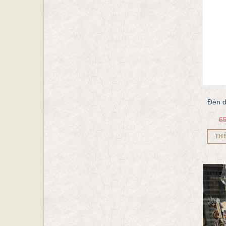
Đèn d
6
TH