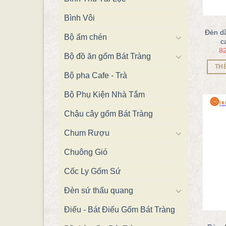
Bình Vôi
Đèn d
Bộ ấm chén
c
8
Bộ đồ ăn gốm Bát Tràng
TH
Bộ pha Cafe - Trà
Bộ Phụ Kiện Nhà Tắm
Chậu cây gốm Bát Tràng
Chum Rượu
Chuông Gió
Cốc Ly Gốm Sứ
Đèn sứ thấu quang
Điếu - Bát Điếu Gốm Bát Tràng