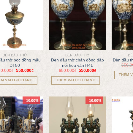
ĐÈN DẦU THỜ
ĐÈN DẦU THỜ
ĐÈ
ầu thờ bọc đồng mẫu
Đèn dầu thờ chân đồng đắp
Đèn dầu t
650.0
DT50
nổi hoa văn H41
50.000
₫
550.000
₫
650.000
₫
550.000
₫
THÊM V
ÊM VÀO GIỎ HÀNG
THÊM VÀO GIỎ HÀNG
- 10.00%
- 10.00%