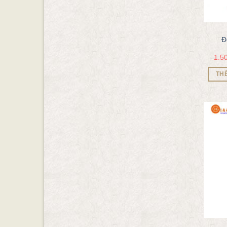
Đ
1.5
TH