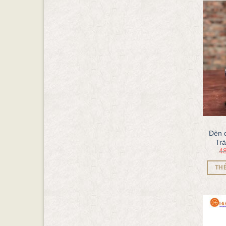
Đèn 
Tr
4
TH