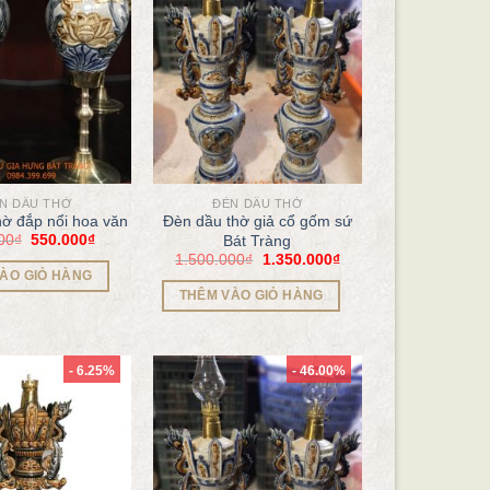
N DẦU THỜ
ĐÈN DẦU THỜ
hờ đắp nổi hoa văn
Đèn dầu thờ giả cổ gốm sứ
00
₫
550.000
₫
Bát Tràng
1.500.000
₫
1.350.000
₫
ÀO GIỎ HÀNG
THÊM VÀO GIỎ HÀNG
- 6.25%
- 46.00%