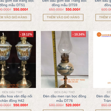
ầu gốm bát tràng bọc
Đèn dầu gốm Bát Tràng bọc
Đèn dầu g
đồng mẫu DT51
đồng mẫu DT59
đồn
00.000
₫
550.000
₫
650.000
₫
550.000
₫
600.0
ÊM VÀO GIỎ HÀNG
THÊM VÀO GIỎ HÀNG
THÊM V
- 19.12%
- 10.34%
ĐÈN DẦU THỜ
ĐÈN DẦU THỜ
ĐÈ
dầu hoa văn đắp nổi
Đèn dầu men rạn bọc đồng
Đèn dầu 
chân đồng H42
mẫu DT76
Trà
80.000
₫
550.000
₫
580.000
₫
520.000
₫
850.0