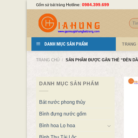
Skip
Hotline:
0984.399.699
Gốm sứ bát tràng
to
content
Tìm
kiếm
DANH MỤC SẢN PHẨM
TRANG
TRANG CHỦ
/
SẢN PHẨM ĐƯỢC GẮN THẺ “ĐÈN DẦ
DANH MỤC SẢN PHẨM
Bát nước phong thủy
Bình đựng nước gốm
Bình hoa Lọ hoa
Bình Thu Tài Lộc