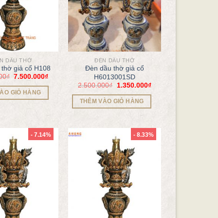
N DẦU THỜ
ĐÈN DẦU THỜ
thờ giả cổ H108
Đèn dầu thờ giả cổ
00
₫
7.500.000
₫
H6013001SD
2.500.000
₫
1.350.000
₫
ÀO GIỎ HÀNG
THÊM VÀO GIỎ HÀNG
- 7.14%
- 8.33%