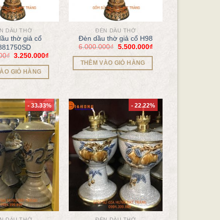
N DẦU THỜ
ĐÈN DẦU THỜ
ầu thờ giả cổ
Đèn dầu thờ giả cổ H98
6.000.000
₫
5.500.000
₫
881750SD
00
₫
3.250.000
₫
THÊM VÀO GIỎ HÀNG
ÀO GIỎ HÀNG
- 33.33%
- 22.22%
N DẦU THỜ
ĐÈN DẦU THỜ