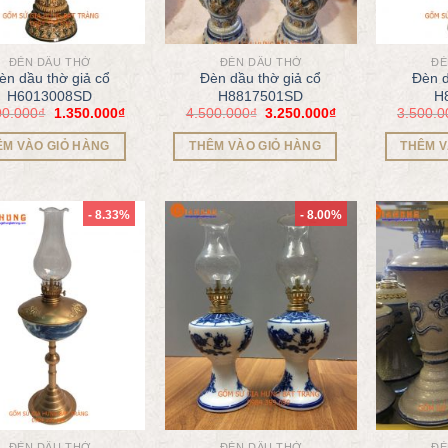
ĐÈN DẦU THỜ
ĐÈN DẦU THỜ
ĐÈ
èn dầu thờ giả cổ
Đèn dầu thờ giả cổ
Đèn d
H6013008SD
H8817501SD
H
00.000
₫
1.350.000
₫
4.500.000
₫
3.250.000
₫
3.500.0
ÊM VÀO GIỎ HÀNG
THÊM VÀO GIỎ HÀNG
THÊM V
- 8.33%
- 8.00%
ĐÈN DẦU THỜ
ĐÈN DẦU THỜ
ĐÈ