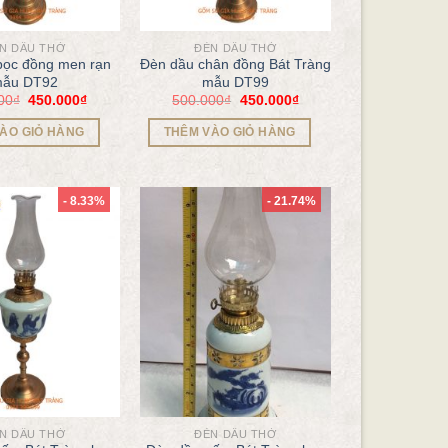
N DẦU THỜ
ĐÈN DẦU THỜ
bọc đồng men rạn
Đèn dầu chân đồng Bát Tràng
ẫu DT92
mẫu DT99
00
₫
450.000
₫
500.000
₫
450.000
₫
ÀO GIỎ HÀNG
THÊM VÀO GIỎ HÀNG
- 8.33%
- 21.74%
N DẦU THỜ
ĐÈN DẦU THỜ