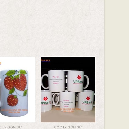
C LY GỐM SỨ
CỐC LY GỐM SỨ