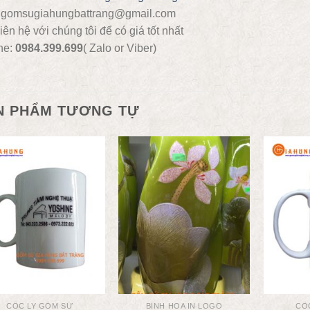
: gomsugiahungbattrang@gmail.com
iên hệ với chúng tôi để có giá tốt nhất
ne:
0984.399.699
( Zalo or Viber)
N PHẨM TƯƠNG TỰ
CỐC LY GỐM SỨ
BÌNH HOA IN LOGO
CỐ