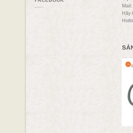
FACEBOOK
Mail
Hãy l
Hotli
SẢ
- 11.36%
BỘ ẤM CHÉN
CỐC LY GỐM SỨ