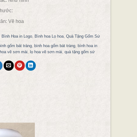
ắc:
Như hình
 thước:
ăn:
Vẽ hoa
:
Bình Hoa in Logo
,
Bình hoa Lọ hoa
,
Quà Tặng Gốm Sứ
bình gốm bát tràng
,
bình hoa gốm bát tràng
,
bình hoa in
 hoa vẽ sơn mài
,
lọ hoa vẽ sơn mài
,
quà tặng gốm sứ