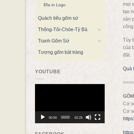
mọi s
Đĩa in Logo
tạo n
Quách tiểu gốm sứ
sản p
công 
Thống-Tỏi-Chóe-Tỳ Bà
Tùy 
Tranh Gốm Sứ
của b
Tượng gốm bát tràng
đặt.
Quà 
YOUTUBE
====
Trình
chơi
GỐM
Video
Cơ s
Cơ s
00:00
02:25
http
http