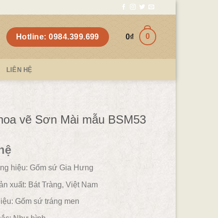
0
Hotline: 0984.399.699
0
₫
LIÊN HỆ
 hoa vẽ Sơn Mài mẫu BSM53
hệ
ng hiệu: Gốm sứ Gia Hưng
ản xuất: Bát Tràng, Việt Nam
iệu:
Gốm sứ tráng men