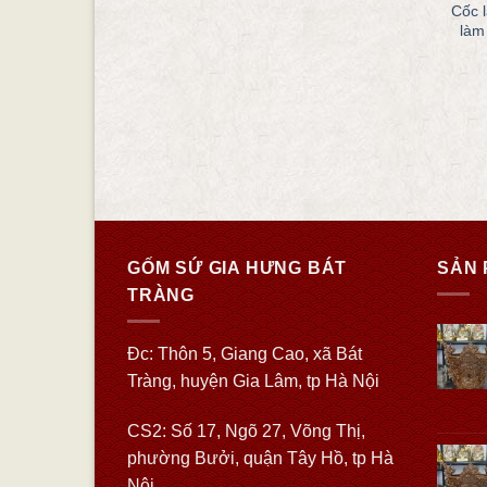
Bộ ấm chén in logo làm quà
Côc sứ in logo công ty mẫu
Cốc 
tặng mẫu LG51
LG54
làm
220.000
₫
195.000
₫
28.000
₫
THÊM VÀO GIỎ HÀNG
THÊM VÀO GIỎ HÀNG
GỐM SỨ GIA HƯNG BÁT
SẢN 
TRÀNG
Đc: Thôn 5, Giang Cao, xã Bát
Tràng, huyện Gia Lâm, tp Hà Nội
CS2: Số 17, Ngõ 27, Võng Thị,
phường Bưởi, quận Tây Hồ, tp Hà
Nội