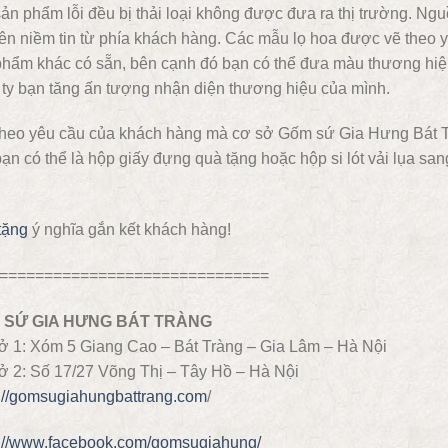
ản phẩm lỗi đều bị thải loại không được đưa ra thị trường. Ng
ên niềm tin từ phía khách hàng. Các mẫu lọ hoa được vẽ theo y
hẩm khác có sẵn, bên cạnh đó bạn có thể đưa màu thương hiệu,
ty bạn tăng ấn tượng nhận diện thương hiệu của mình.
theo yêu cầu của khách hàng mà cơ sở Gốm sứ Gia Hưng Bát Tr
ạn có thể là hộp giấy đựng quà tặng hoặc hộp si lót vải lụa s
tặng
ý nghĩa gắn kết khách hàng!
==============================
 SỨ GIA HƯNG BÁT TRÀNG
ở 1: Xóm 5 Giang Cao – Bát Tràng – Gia Lâm – Hà Nội
ở 2: Số 17/27 Võng Thị – Tây Hồ – Hà Nội
s://gomsugiahungbattrang.com
/
s://www.facebook.com/gomsugiahung/