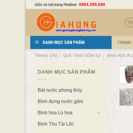
Skip
Hotline:
0984.399.699
Gốm sứ bát tràng
to
content
Tìm
kiếm
DANH MỤC SẢN PHẨM
TRANG
TRANG CHỦ
/
QUÀ TẶNG GỐM SỨ
/
BÌNH HOA IN
DANH MỤC SẢN PHẨM
Bát nước phong thủy
Bình đựng nước gốm
Bình hoa Lọ hoa
Bình Thu Tài Lộc