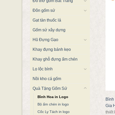
Đồ thờ gốm Bát Tràng
Đôn gốm sứ
Gạt tàn thuốc lá
Gốm sứ xây dựng
Hũ Đựng Gạo
Khay đựng bánh kẹo
Khay ghỗ đựng ấm chén
Lọ lộc bình
Nồi kho cá gốm
Quà Tặng Gốm Sứ
Bình Hoa in Logo
Bình 
Bộ ấm chén in logo
Gia 
Cốc Ly Tách in logo
thiết