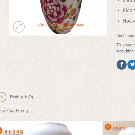
Màu s
Kích
Hoa v
Danh mục
Từ khóa:
logo
,
bình
tả
Đánh giá (0)
sứ Gia Hưng