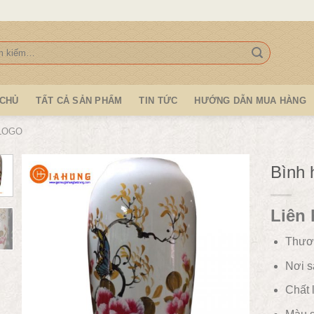
:
 CHỦ
TẤT CẢ SẢN PHẨM
TIN TỨC
HƯỚNG DẪN MUA HÀNG
 LOGO
Bình
Liên 
Thươ
Nơi s
Chất l