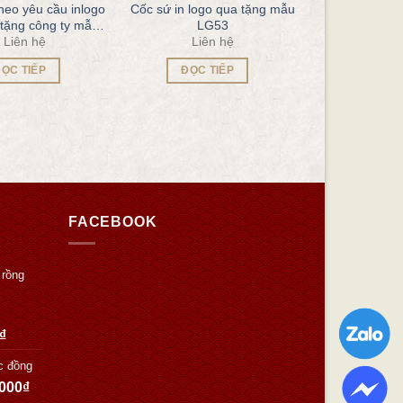
heo yêu cầu inlogo
Cốc sứ in logo qua tặng mẫu
tặng công ty mẫu
LG53
Liên hệ
Liên hệ
QT62
ỌC TIẾP
ĐỌC TIẾP
FACEBOOK
 rồng
₫
c đồng
.000
₫