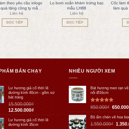
làm theo yêu cầu inlogo
Lọ bom xoắn khảm trứng bạc
Cốc làm t
 quà tặng công ty mẫu
mẫu LH88
làm quà 
Liên hệ
Liên hệ
QT63
ĐỌC TIẾP
ĐỌC TIẾP
Đ
PHẨM BÁN CHẠY
NHIỀU NGƯỜI XEM
Lư hương giả cổ thời lê
Bát hương men rạn vẽ
đường kính 40cm - gốm sứ
nổi Ø16cm
bát tràng
15.500.000
₫
Được xếp
850.000
₫
650.000
12.500.000
₫
hạng
5.00
5 sao
Bộ ấm chén vẽ hoa bọ
Lư hương giả cổ thời lê
1.550.000
₫
1.350
đường kính 35cm