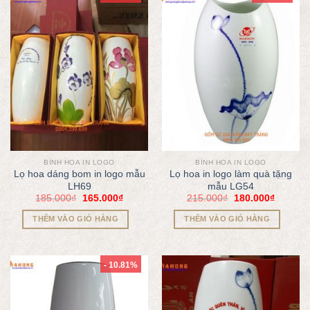
BÌNH HOA IN LOGO
BÌNH HOA IN LOGO
Lọ hoa dáng bom in logo mẫu
Lọ hoa in logo làm quà tặng
LH69
mẫu LG54
185.000
₫
165.000
₫
215.000
₫
180.000
₫
THÊM VÀO GIỎ HÀNG
THÊM VÀO GIỎ HÀNG
- 10.81%