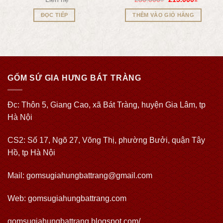
ĐỌC TIẾP
THÊM VÀO GIỎ HÀNG
GỐM SỨ GIA HƯNG BÁT TRÀNG
Đc: Thôn 5, Giang Cao, xã Bát Tràng, huyện Gia Lâm, tp
Hà Nội
CS2: Số 17, Ngõ 27, Võng Thị, phường Bưởi, quận Tây
Hồ, tp Hà Nội
Mail: gomsugiahungbattrang@gmail.com
Web:
gomsugiahungbattrang.com
gomsugiahungbattrang.blogspot.com/