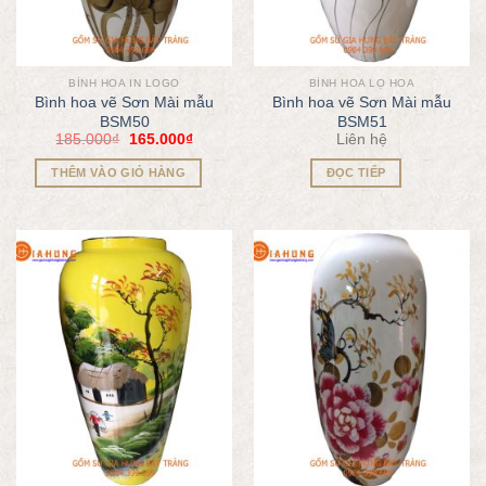
BÌNH HOA IN LOGO
BÌNH HOA LỌ HOA
Bình hoa vẽ Sơn Mài mẫu
Bình hoa vẽ Sơn Mài mẫu
BSM50
BSM51
185.000
₫
165.000
₫
Liên hệ
THÊM VÀO GIỎ HÀNG
ĐỌC TIẾP