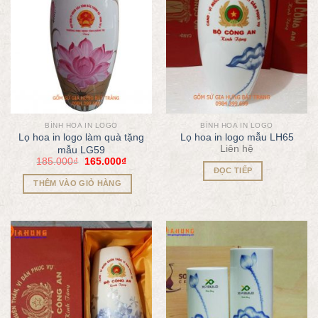
BÌNH HOA IN LOGO
BÌNH HOA IN LOGO
Lọ hoa in logo làm quà tặng
Lọ hoa in logo mẫu LH65
Liên hệ
mẫu LG59
185.000
₫
165.000
₫
ĐỌC TIẾP
THÊM VÀO GIỎ HÀNG