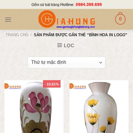
Skip
Hotline:
0984.399.699
Gốm sứ bát tràng
to
content
0
TRANG CHỦ
/
SẢN PHẨM ĐƯỢC GẮN THẺ “BÌNH HOA IN LOGO”
LỌC
- 10.81%