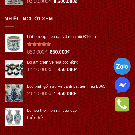
9.500.000
₫
8.500.000
₫
NHIỀU NGƯỜI XEM
Bát hương men rạn vẽ rồng nổi Ø16cm
Được xếp
850.000
₫
650.000
₫
hạng
5.00
5 sao
Bộ ấm chén vẽ hoa bọc đồng
1.550.000
₫
1.350.000
₫
Lộc bình gốm sứ vẽ cảnh bát tiên mẫu LB65
2.850.000
₫
1.950.000
₫
Lọ hoa thờ men rạn cao cấp
Liên hệ