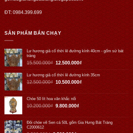
ĐT: 0984.399.699
SẢN PHẨM BÁN CHẠY
Lư hương giả cổ thời lê đường kính 40cm - gốm sứ bát
tràng
15.500.000
₫
12.500.000
₫
Lư hương giả cổ thời lê đường kính 35cm
12.500.000
₫
10.500.000
₫
Chóe 50 lít hoa văn khắc nổi
10.200.000
₫
9.800.000
₫
Đôi chóe vẽ Sen cá 50L gốm Gia Hưng Bát Tràng
C2000612