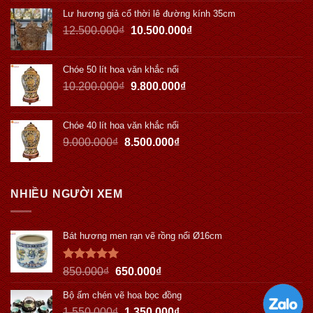
Lư hương giả cổ thời lê đường kính 35cm
12.500.000
₫
10.500.000
₫
Chóe 50 lít hoa văn khắc nổi
10.200.000
₫
9.800.000
₫
Chóe 40 lít hoa văn khắc nổi
9.000.000
₫
8.500.000
₫
NHIỀU NGƯỜI XEM
Bát hương men rạn vẽ rồng nổi Ø16cm
Được xếp
850.000
₫
650.000
₫
hạng
5.00
5 sao
Bộ ấm chén vẽ hoa bọc đồng
1.550.000
₫
1.350.000
₫