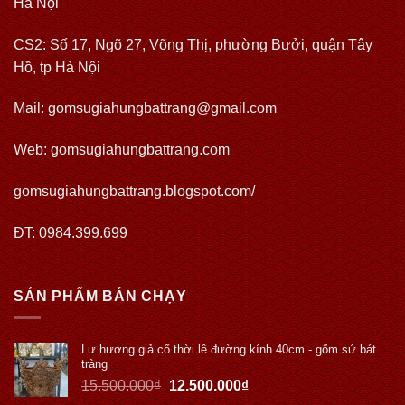
Hà Nội
CS2: Số 17, Ngõ 27, Võng Thị, phường Bưởi, quận Tây
Hồ, tp Hà Nội
Mail: gomsugiahungbattrang@gmail.com
Web:
gomsugiahungbattrang.com
gomsugiahungbattrang.blogspot.com/
ĐT: 0984.399.699
SẢN PHẨM BÁN CHẠY
Lư hương giả cổ thời lê đường kính 40cm - gốm sứ bát
tràng
15.500.000
₫
12.500.000
₫