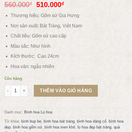
560.000
510.000
₫
₫
Thương hiệu: Gốm sứ Gia Hưng
Nơi sản xuất: Bát Tràng, Việt Nam
Chất liệu:
Gốm sứ cao cấp
Màu sắc:
Như hình
Kích thước: Cao 24
cm
Hoa văn:
ngẫu nhiên
Còn hàng
1 Bình hoa, lọ hoa dáng quả hồng cao 24cm số lượng
THÊM VÀO GIỎ HÀNG
Danh mục:
Bình hoa Lọ hoa
Từ khóa:
bình bup be
,
bình hoa bát tràng
,
bình hoa dáng cổ
,
bình hoa
đẹp
,
bình hoa gốm sứ
,
bình hoa men khô
,
lọ hoa đẹp bát tràng
,
quà