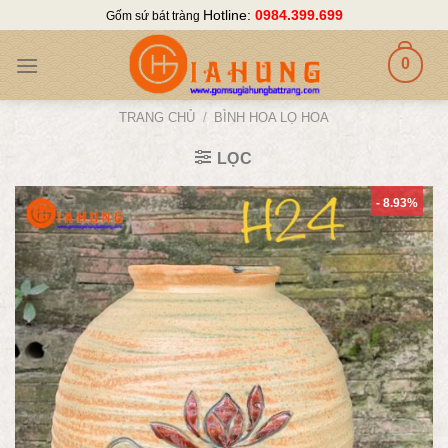
Skip
Hotline:
0984.399.699
Gốm sứ bát tràng
to
content
0
TRANG CHỦ
/
BÌNH HOA LỌ HOA
LỌC
- 8.93%