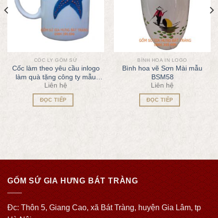
CỐC LY GỐM SỨ
BÌNH HOA IN LOGO
Cốc làm theo yêu cầu inlogo
Bình hoa vẽ Sơn Mài mẫu
làm quà tặng công ty mẫu
BSM58
Liên hệ
Liên hệ
QT61
ĐỌC TIẾP
ĐỌC TIẾP
GỐM SỨ GIA HƯNG BÁT TRÀNG
Đc: Thôn 5, Giang Cao, xã Bát Tràng, huyện Gia Lâm, tp