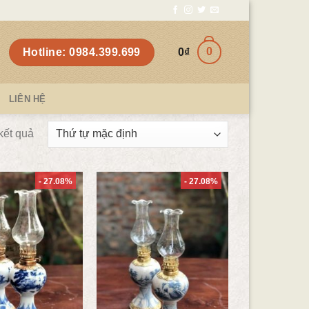
0
Hotline: 0984.399.699
0
₫
LIÊN HỆ
 kết quả
- 27.08%
- 27.08%