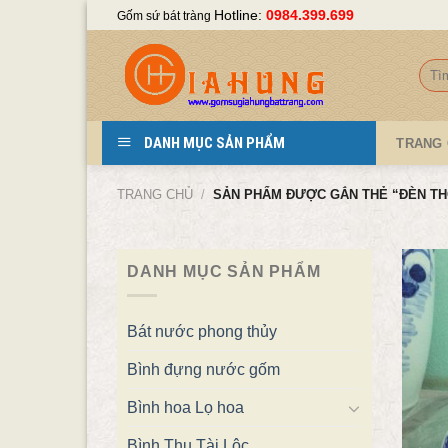
Skip
Hotline:
0984.399.699
Gốm sứ bát tràng
to
content
Tìm
kiếm
DANH MỤC SẢN PHẨM
TRANG
TRANG CHỦ
/
SẢN PHẨM ĐƯỢC GẮN THẺ “ĐÈN TH
DANH MỤC SẢN PHẨM
Bát nước phong thủy
Bình đựng nước gốm
Bình hoa Lọ hoa
Bình Thu Tài Lộc