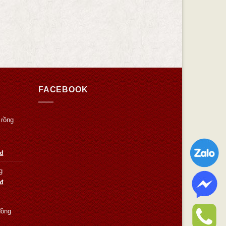
FACEBOOK
 rồng
₫
g
₫
đồng