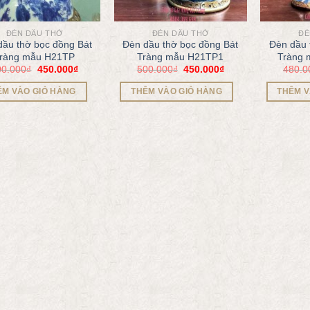
ĐÈN DẦU THỜ
ĐÈN DẦU THỜ
ĐÈ
dầu thờ bọc đồng Bát
Đèn dầu thờ bọc đồng Bát
Đèn dầu 
ràng mẫu H21TP
Tràng mẫu H21TP1
Tràng
00.000
₫
450.000
₫
500.000
₫
450.000
₫
480.0
ÊM VÀO GIỎ HÀNG
THÊM VÀO GIỎ HÀNG
THÊM V