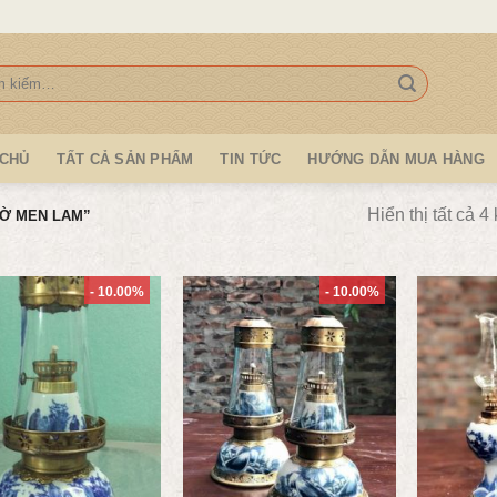
:
 CHỦ
TẤT CẢ SẢN PHẨM
TIN TỨC
HƯỚNG DẪN MUA HÀNG
Hiển thị tất cả 4
Ờ MEN LAM”
- 10.00%
- 10.00%