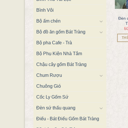
Bình Vôi
Đèn 
Bộ ấm chén
T
5
Bộ đồ ăn gốm Bát Tràng
TH
Bộ pha Cafe - Trà
Bộ Phụ Kiện Nhà Tắm
Chậu cây gốm Bát Tràng
Chum Rượu
Chuông Gió
Cốc Ly Gốm Sứ
Đèn sứ thấu quang
Điếu - Bát Điếu Gốm Bát Tràng