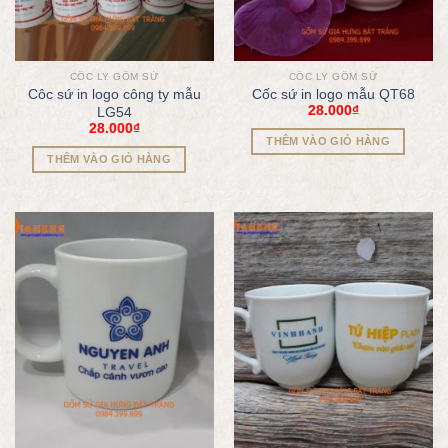
CỐC LY GỐM SỨ
CỐC LY GỐM SỨ
Côc sứ in logo công ty mẫu
Cốc sứ in logo mẫu QT68
28.000
₫
LG54
28.000
₫
THÊM VÀO GIỎ HÀNG
THÊM VÀO GIỎ HÀNG