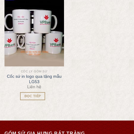
CỐC LY GỐM SỨ
Cốc sứ in logo qua tặng mẫu
LG53
Liên hệ
ĐỌC TIẾP
GỐM SỨ GIA HƯNG BÁT TRÀNG