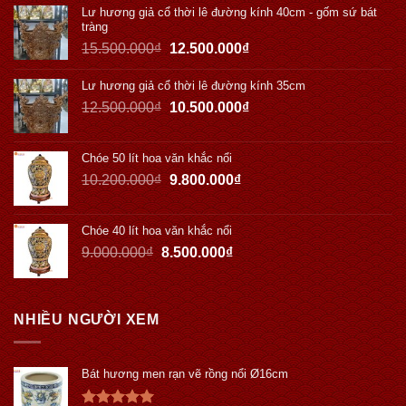
Lư hương giả cổ thời lê đường kính 40cm - gốm sứ bát
tràng
15.500.000
₫
12.500.000
₫
Lư hương giả cổ thời lê đường kính 35cm
12.500.000
₫
10.500.000
₫
Chóe 50 lít hoa văn khắc nổi
10.200.000
₫
9.800.000
₫
Chóe 40 lít hoa văn khắc nổi
9.000.000
₫
8.500.000
₫
NHIỀU NGƯỜI XEM
Bát hương men rạn vẽ rồng nổi Ø16cm