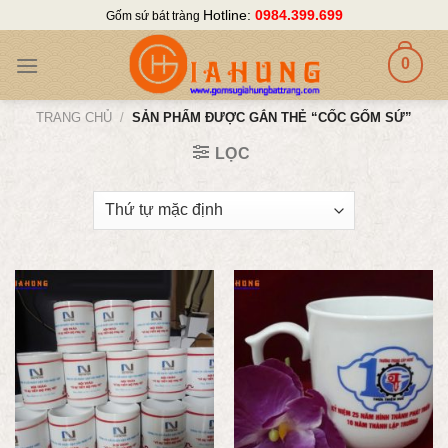
Skip
Hotline:
0984.399.699
Gốm sứ bát tràng
to
content
0
TRANG CHỦ
/
SẢN PHẨM ĐƯỢC GẮN THẺ “CỐC GỐM SỨ”
LỌC