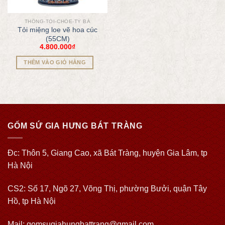
THỐNG-TỎI-CHÓE-TỲ BÀ
Tỏi miệng loe vẽ hoa cúc
(55CM)
4.800.000
₫
THÊM VÀO GIỎ HÀNG
GỐM SỨ GIA HƯNG BÁT TRÀNG
Đc: Thôn 5, Giang Cao, xã Bát Tràng, huyện Gia Lâm, tp
Hà Nội
CS2: Số 17, Ngõ 27, Võng Thị, phường Bưởi, quận Tây
Hồ, tp Hà Nội
Mail: gomsugiahungbattrang@gmail.com