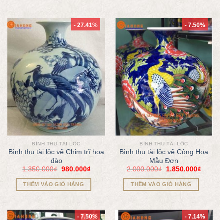
- 27.41%
- 7.50%
BÌNH THU TÀI LỘC
BÌNH THU TÀI LỘC
Bình thu tài lộc vẽ Chim trĩ hoa
Bình thu tài lộc vẽ Công Hoa
đào
Mẫu Đơn
1.350.000
₫
980.000
₫
2.000.000
₫
1.850.000
₫
THÊM VÀO GIỎ HÀNG
THÊM VÀO GIỎ HÀNG
- 7.50%
- 7.14%