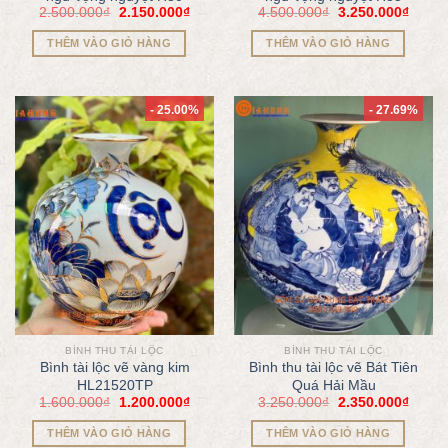
2.500.000
₫
2.150.000
₫
4.500.000
₫
3.250.000
₫
THÊM VÀO GIỎ HÀNG
THÊM VÀO GIỎ HÀNG
- 25.00%
- 27.69%
BÌNH THU TÀI LỘC
BÌNH THU TÀI LỘC
Bình tài lộc vẽ vàng kim
Bình thu tài lộc vẽ Bát Tiên
HL21520TP
Quá Hải Mầu
1.600.000
₫
1.200.000
₫
3.250.000
₫
2.350.000
₫
THÊM VÀO GIỎ HÀNG
THÊM VÀO GIỎ HÀNG