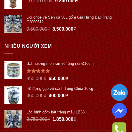
10.200.000
₫
9.800.000
₫
Đôi chóe vẽ Sen cá 50L gốm Gia Hưng Bát Tràng
C2000612
9.500.000
₫
8.500.000
₫
NHIỀU NGƯỜI XEM
Bát hương men rạn vẽ rồng nổi Ø16cm
Được xếp
850.000
₫
650.000
₫
hạng
5.00
5 sao
Hũ đựng gạo vẽ cảnh Tùng Chùa 10Kg
460.000
₫
400.000
₫
Lộc bình gốm bát tràng mẫu LB58
2.750.000
₫
1.850.000
₫