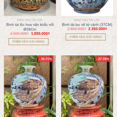
BÌNH THU TÀI LỘC
BÌNH THU TÀI LỘC
Bình tài lộc hoa văn khắc nổi
Bình tài lọc vẽ tứ cảnh (37CM)
2.850.000
₫
2.350.000
₫
Ø28Cm
2.000.000
₫
1.850.000
₫
THÊM VÀO GIỎ HÀNG
THÊM VÀO GIỎ HÀNG
- 35.71%
- 27.78%