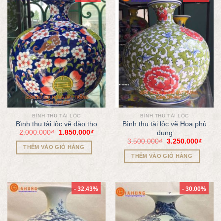
BÌNH THU TÀI LỘC
BÌNH THU TÀI LỘC
Bình thu tài lộc vẽ đào thọ
Bình thu tài lộc vẽ Hoa phù
2.000.000
₫
1.850.000
₫
dung
3.500.000
₫
3.250.000
₫
THÊM VÀO GIỎ HÀNG
THÊM VÀO GIỎ HÀNG
- 32.43%
- 30.00%