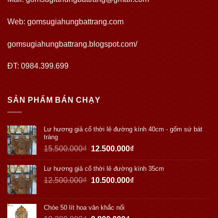
Web:
gomsugiahungbattrang.com
gomsugiahungbattrang.blogspot.com/
ĐT: 0984.399.699
SẢN PHẨM BÁN CHẠY
Lư hương giả cổ thời lê đường kính 40cm - gốm sứ bát
tràng
15.500.000
₫
12.500.000
₫
Lư hương giả cổ thời lê đường kính 35cm
12.500.000
₫
10.500.000
₫
Chóe 50 lít hoa văn khắc nổi