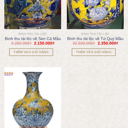
BÌNH THU TÀI LỘC
BÌNH THU TÀI LỘC
Bình thu tài lộc vẽ Sen Cá Mầu
Bình thu tài lộc vẽ Tứ Quý Mầu
3.250.000
₫
2.150.000
₫
32.500.000
₫
2.350.000
₫
THÊM VÀO GIỎ HÀNG
THÊM VÀO GIỎ HÀNG