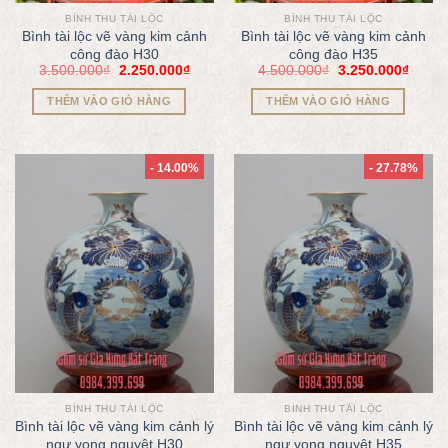
BÌNH THU TÀI LỘC
BÌNH THU TÀI LỘC
Bình tài lộc vẽ vàng kim cảnh
Bình tài lộc vẽ vàng kim cảnh
công đào H30
công đào H35
3.500.000
₫
2.250.000
₫
4.500.000
₫
3.250.000
₫
THÊM VÀO GIỎ HÀNG
THÊM VÀO GIỎ HÀNG
- 14.00%
- 27.78%
BÌNH THU TÀI LỘC
BÌNH THU TÀI LỘC
Bình tài lộc vẽ vàng kim cảnh lý
Bình tài lộc vẽ vàng kim cảnh lý
ngư vọng nguyệt H30
ngư vọng nguyệt H35