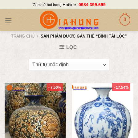
Skip
Hotline:
0984.399.699
Gốm sứ bát tràng
to
content
0
TRANG CHỦ
/
SẢN PHẨM ĐƯỢC GẮN THẺ “BÌNH TÀI LỘC”
LỌC
- 7.50%
- 17.54%