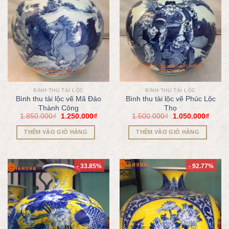
BÌNH THU TÀI LỘC
BÌNH THU TÀI LỘC
Bình thu tài lộc vẽ Mã Đáo
Bình thu tài lộc vẽ Phúc Lộc
Thành Công
Thọ
1.850.000
₫
1.250.000
₫
1.500.000
₫
1.050.000
₫
THÊM VÀO GIỎ HÀNG
THÊM VÀO GIỎ HÀNG
- 33.85%
- 92.77%