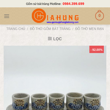
Skip
Hotline:
0984.399.699
Gốm sứ bát tràng
to
content
0
TRANG CHỦ
/
ĐỒ THỜ GỐM BÁT TRÀNG
/
ĐỒ THỜ MEN RẠN
LỌC
- 92.00%