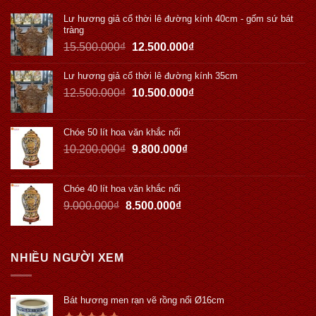
Lư hương giả cổ thời lê đường kính 40cm - gốm sứ bát
tràng
15.500.000
₫
12.500.000
₫
Lư hương giả cổ thời lê đường kính 35cm
12.500.000
₫
10.500.000
₫
Chóe 50 lít hoa văn khắc nổi
10.200.000
₫
9.800.000
₫
Chóe 40 lít hoa văn khắc nổi
9.000.000
₫
8.500.000
₫
NHIỀU NGƯỜI XEM
Bát hương men rạn vẽ rồng nổi Ø16cm