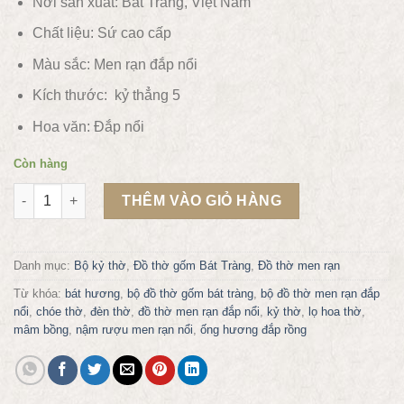
Nơi sản xuất: Bát Tràng, Việt Nam
Chất liệu:
Sứ cao cấp
Màu sắc:
Men rạn đắp nổi
Kích thước: kỷ thẳng 5
Hoa văn: Đắp nổi
Còn hàng
Kỷ 5 thẳng men rạn đắp nổi số lượng
THÊM VÀO GIỎ HÀNG
Danh mục:
Bộ kỷ thờ
,
Đồ thờ gốm Bát Tràng
,
Đồ thờ men rạn
Từ khóa:
bát hương
,
bộ đồ thờ gốm bát tràng
,
bộ đồ thờ men rạn đắp
nổi
,
chóe thờ
,
đèn thờ
,
đồ thờ men rạn đắp nổi
,
kỷ thờ
,
lọ hoa thờ
,
mâm bồng
,
nậm rượu men rạn nổi
,
ống hương đắp rồng