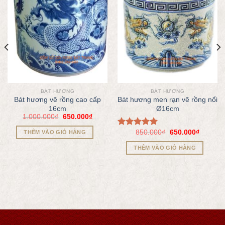
BÁT HƯƠNG
BÁT HƯƠNG
Bát hương vẽ rồng cao cấp
Bát hương men rạn vẽ rồng nổi
16cm
Ø16cm
1.000.000
₫
650.000
₫
850.000
₫
650.000
₫
Được xếp
THÊM VÀO GIỎ HÀNG
hạng
5.00
THÊM VÀO GIỎ HÀNG
5 sao