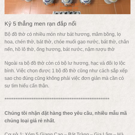
Kỷ 5 thẳng men rạn đắp nổi
Bộ đồ thờ có nhiều món như bát hương, mâm bồng, lọ
hoa, chén thờ, bát thờ, chóe muối gạo nước, bát thờ, chân
nến, hồ lô thờ, ống hương, bát nước, nậm rượu thờ
Ngoài ra bộ đồ thờ còn có bộ lư hương, hạc và đôi lọ lộc
bình. Việc chọn được 1 bộ đồ thờ cũng như cách sắp xếp
sao cho đúng cũng không phải việc đơn giản mà cần có
sự tìm hiểu cẩn thận.
**********************************************************
Chúng tôi nhận đặt hàng theo yêu cầu, nhiều mẫu mã
chủng loại giá rẻ nhất.
Cơ sở 1: Xóm 5 Giang Cao – Bát Tràng – Gia Lâm – Hà