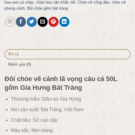
hoa sen cá chép
,
chóe hoa văn khắc nổi
,
Chóe vẽ công đào
,
chóe vẽ
phong cảnh
,
Đôi chóe gốm bát tràng
Mô tả
Đánh giá (0)
Đôi chóe vẽ cảnh lã vọng câu cá 50L
gốm Gia Hưng Bát Tràng
Thương hiệu: Gốm sứ Gia Hưng
Nơi sản xuất: Bát Tràng, Việt Nam
Chất liệu:
Sứ cao cấp
Màu sắc:
Men bóng