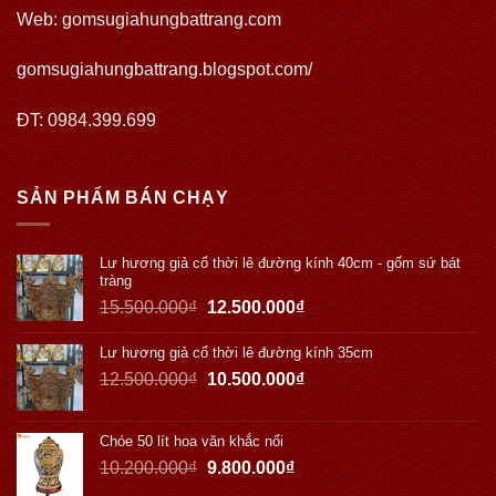
Web:
gomsugiahungbattrang.com
gomsugiahungbattrang.blogspot.com/
ĐT: 0984.399.699
SẢN PHẨM BÁN CHẠY
Lư hương giả cổ thời lê đường kính 40cm - gốm sứ bát
tràng
15.500.000
₫
12.500.000
₫
Lư hương giả cổ thời lê đường kính 35cm
12.500.000
₫
10.500.000
₫
Chóe 50 lít hoa văn khắc nổi
10.200.000
₫
9.800.000
₫