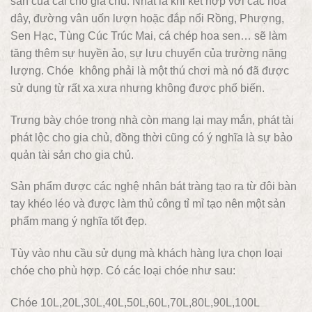
sản của cải cho gia chủ. Nhất là khi kết hợp với các hoa
dây, đường vân uốn lượn hoặc đắp nổi Rồng, Phượng,
Sen Hạc, Tùng Cúc Trúc Mai, cá chép hoa sen… sẽ làm
tăng thêm sự huyền ảo, sự lưu chuyển của trường năng
lượng. Chóe không phải là một thú chơi mà nó đã được
sử dụng từ rất xa xưa nhưng không được phổ biến.
Trưng bày chóe trong nhà còn mang lại may mắn, phát tài
phát lộc cho gia chủ, đồng thời cũng có ý nghĩa là sự bảo
quản tài sản cho gia chủ.
Sản phẩm được các nghệ nhân bát tràng tạo ra từ đôi bàn
tay khéo léo và được làm thủ công tỉ mỉ tạo nên một sản
phẩm mang ý nghĩa tốt đẹp.
Tùy vào nhu cầu sử dụng mà khách hàng lựa chọn loại
chóe cho phù hợp. Có các loại chóe như sau:
Chóe 10L,20L,30L,40L,50L,60L,70L,80L,90L,100L