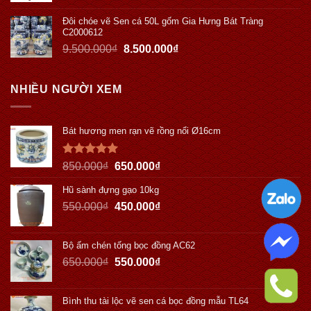
Đôi chóe vẽ Sen cá 50L gốm Gia Hưng Bát Tràng
C2000612
9.500.000
₫
8.500.000
₫
NHIỀU NGƯỜI XEM
Bát hương men rạn vẽ rồng nổi Ø16cm
Được xếp
850.000
₫
650.000
₫
hạng
5.00
5 sao
Hũ sành đựng gạo 10kg
550.000
₫
450.000
₫
Bộ ấm chén tống bọc đồng AC62
650.000
₫
550.000
₫
Bình thu tài lộc vẽ sen cá bọc đồng mẫu TL64