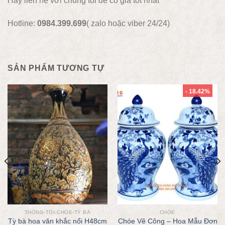
Hãy liên hệ với chúng tôi để có giá tốt nhất
Hotline:
0984.399.699
( zalo hoặc viber 24/24)
SẢN PHẨM TƯƠNG TỰ
- 18.42%
THỐNG-TỎI-CHÓE-TỲ BÀ
CHÓE
Tỳ bà hoa văn khắc nổi H48cm
Chóe Vẽ Công – Hoa Mẫu Đơn