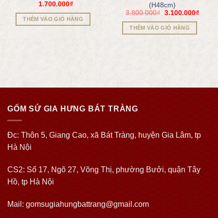
1.700.000
₫
(H48cm)
3.800.000
₫
3.100.000
₫
THÊM VÀO GIỎ HÀNG
THÊM VÀO GIỎ HÀNG
GỐM SỨ GIA HƯNG BÁT TRÀNG
Đc: Thôn 5, Giang Cao, xã Bát Tràng, huyện Gia Lâm, tp
Hà Nội
CS2: Số 17, Ngõ 27, Võng Thị, phường Bưởi, quận Tây
Hồ, tp Hà Nội
Mail: gomsugiahungbattrang@gmail.com