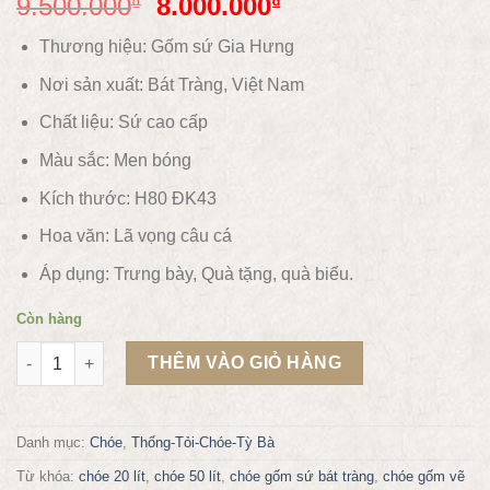
9.500.000
8.000.000
₫
₫
Thương hiệu: Gốm sứ Gia Hưng
Nơi sản xuất: Bát Tràng, Việt Nam
Chất liệu:
Sứ cao cấp
Màu sắc:
Men bóng
Kích thước: H80 ĐK43
Hoa văn:
Lã vọng câu cá
Áp dụng:
Trưng bày, Quà tặng, quà biếu.
Còn hàng
Đôi chóe vẽ cảnh lã vọng câu cá 50L gốm Gia Hưng Bát Tràng
THÊM VÀO GIỎ HÀNG
Danh mục:
Chóe
,
Thống-Tỏi-Chóe-Tỳ Bà
Từ khóa:
chóe 20 lít
,
chóe 50 lít
,
chóe gốm sứ bát tràng
,
chóe gốm vẽ