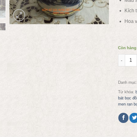
Màu s
Kích 
Hoa v
Còn hàng
Điếu bát
Danh mục
Từ khóa:
bát bọc đ
men rạn b