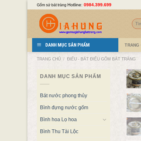
Skip
Hotline:
0984.399.699
Gốm sứ bát tràng
to
content
Tìm
kiếm
DANH MỤC SẢN PHẨM
TRANG
TRANG CHỦ
/
ĐIẾU - BÁT ĐIẾU GỐM BÁT TRÀNG
DANH MỤC SẢN PHẨM
Bát nước phong thủy
Bình đựng nước gốm
Bình hoa Lọ hoa
Bình Thu Tài Lộc