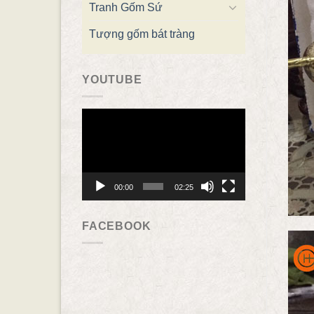
Tranh Gốm Sứ
Tượng gốm bát tràng
YOUTUBE
Trình
chơi
Video
00:00
02:25
FACEBOOK