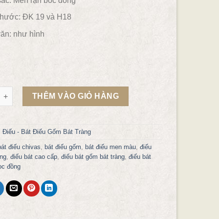
ắc:
Men rạn boc đồng
thước: ĐK 19 và H18
ăn:
như hình
 men rạn bọc đồng ĐB32 số lượng
THÊM VÀO GIỎ HÀNG
:
Điếu - Bát Điếu Gốm Bát Tràng
bát điếu chivas
,
bát điếu gốm
,
bát điếu men màu
,
điếu
ồng
,
điếu bát cao cấp
,
điếu bát gốm bát tràng
,
điếu bát
ọc đồng