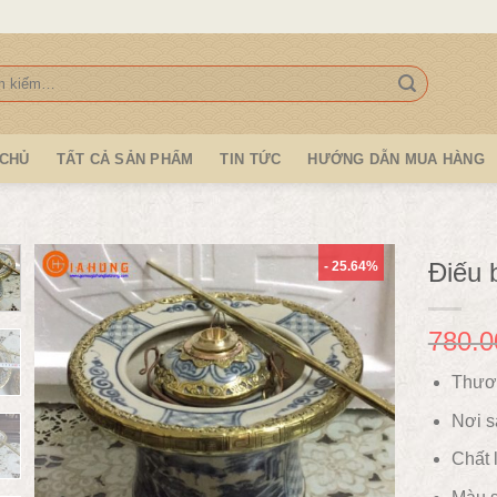
:
 CHỦ
TẤT CẢ SẢN PHẨM
TIN TỨC
HƯỚNG DẪN MUA HÀNG
Điếu 
- 25.64%
780.0
Thươ
Nơi s
Chất l