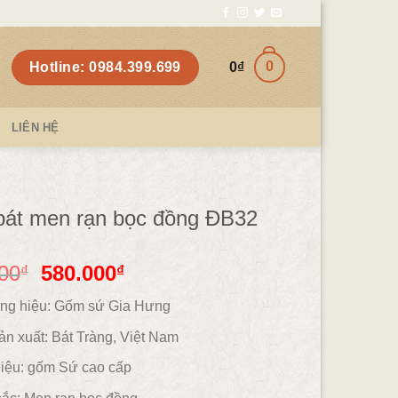
0
Hotline: 0984.399.699
0
₫
LIÊN HỆ
bát men rạn bọc đồng ĐB32
00
580.000
₫
₫
ng hiệu: Gốm sứ Gia Hưng
ản xuất: Bát Tràng, Việt Nam
iệu:
gốm
Sứ cao cấp