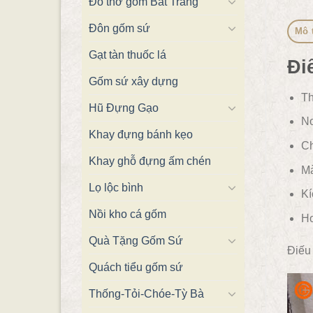
Đồ thờ gốm Bát Tràng
Đôn gốm sứ
Mô 
Gạt tàn thuốc lá
Đi
Gốm sứ xây dựng
Th
Hũ Đựng Gạo
Nơ
Khay đựng bánh kẹo
Ch
Khay ghỗ đựng ấm chén
Mà
Lọ lộc bình
Kí
Nồi kho cá gốm
Ho
Quà Tặng Gốm Sứ
Điếu
Quách tiểu gốm sứ
Thống-Tỏi-Chóe-Tỳ Bà