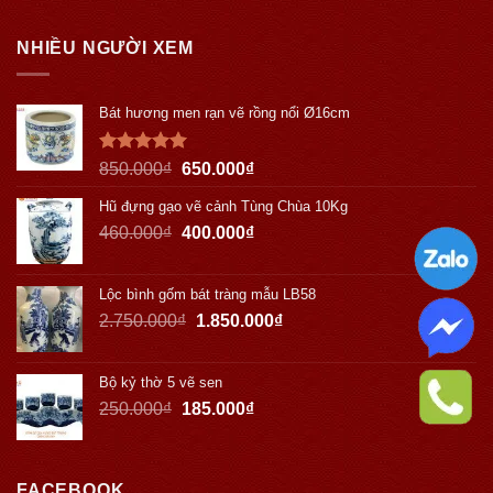
NHIỀU NGƯỜI XEM
Bát hương men rạn vẽ rồng nổi Ø16cm
Được xếp
850.000
₫
650.000
₫
hạng
5.00
5 sao
Hũ đựng gạo vẽ cảnh Tùng Chùa 10Kg
460.000
₫
400.000
₫
Lộc bình gốm bát tràng mẫu LB58
2.750.000
₫
1.850.000
₫
Bộ kỷ thờ 5 vẽ sen
250.000
₫
185.000
₫
FACEBOOK