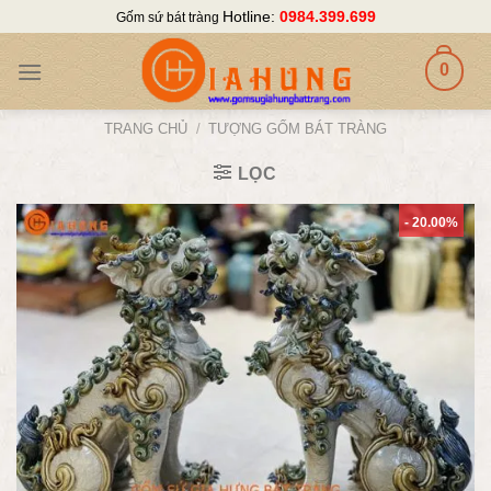
Skip
Hotline:
0984.399.699
Gốm sứ bát tràng
to
content
0
TRANG CHỦ
/
TƯỢNG GỐM BÁT TRÀNG
LỌC
- 20.00%