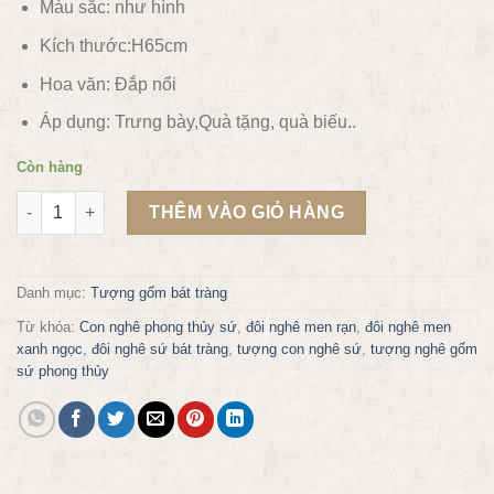
Màu sắc:
như hình
Kích thước:H65cm
Hoa văn:
Đắp nổi
Áp dụng:
Trưng bày,Quà tặng, quà biếu..
Còn hàng
Con nghê phong thủy sứ Bát tràng cao 65cm số lượng
THÊM VÀO GIỎ HÀNG
Danh mục:
Tượng gốm bát tràng
Từ khóa:
Con nghê phong thủy sứ
,
đôi nghê men rạn
,
đôi nghê men
xanh ngọc
,
đôi nghê sứ bát tràng
,
tượng con nghê sứ
,
tượng nghê gốm
sứ phong thủy