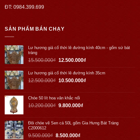
ĐT: 0984.399.699
SẢN PHẨM BÁN CHẠY
Lư hương giả cổ thời lê đường kính 40cm - gốm sứ bát
tràng
15.500.000
₫
12.500.000
₫
Lư hương giả cổ thời lê đường kính 35cm
12.500.000
₫
10.500.000
₫
Chóe 50 lít hoa văn khắc nổi
10.200.000
₫
9.800.000
₫
Đôi chóe vẽ Sen cá 50L gốm Gia Hưng Bát Tràng
C2000612
9.500.000
₫
8.500.000
₫