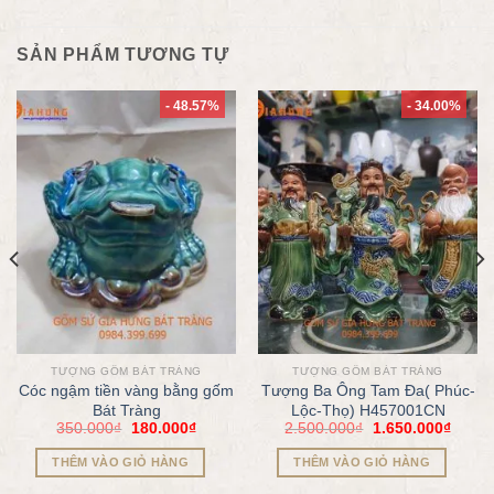
SẢN PHẨM TƯƠNG TỰ
- 48.57%
- 34.00%
TƯỢNG GỐM BÁT TRÀNG
TƯỢNG GỐM BÁT TRÀNG
Cóc ngậm tiền vàng bằng gốm
Tượng Ba Ông Tam Đa( Phúc-
Bát Tràng
Lộc-Thọ) H457001CN
350.000
₫
180.000
₫
2.500.000
₫
1.650.000
₫
THÊM VÀO GIỎ HÀNG
THÊM VÀO GIỎ HÀNG