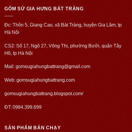
GỐM SỨ GIA HƯNG BÁT TRÀNG
Đc: Thôn 5, Giang Cao, xã Bát Tràng, huyện Gia Lâm, tp
Hà Nội
CS2: Số 17, Ngõ 27, Võng Thị, phường Bưởi, quận Tây
Hồ, tp Hà Nội
Mail: gomsugiahungbattrang@gmail.com
Web:
gomsugiahungbattrang.com
gomsugiahungbattrang.blogspot.com/
ĐT: 0984.399.699
SẢN PHẨM BÁN CHẠY