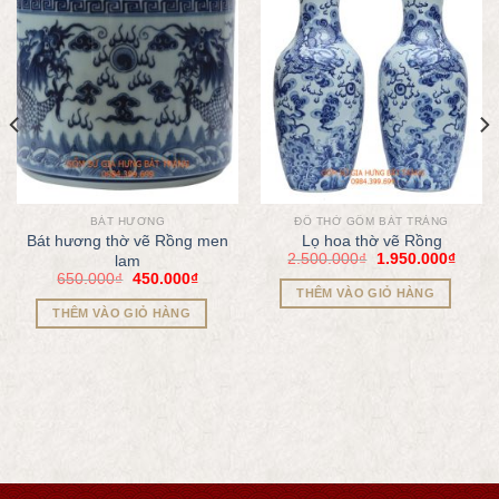
BÁT HƯƠNG
ĐỒ THỜ GỐM BÁT TRÀNG
Bát hương thờ vẽ Rồng men
Lọ hoa thờ vẽ Rồng
2.500.000
₫
1.950.000
₫
lam
650.000
₫
450.000
₫
THÊM VÀO GIỎ HÀNG
THÊM VÀO GIỎ HÀNG