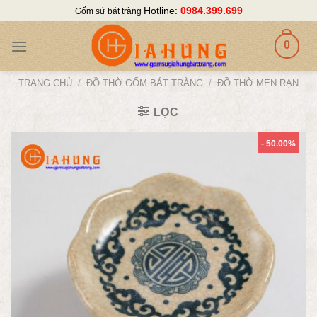
Skip
Hotline:
0984.399.699
Gốm sứ bát tràng
to
content
0
TRANG CHỦ
/
ĐỒ THỜ GỐM BÁT TRÀNG
/
ĐỒ THỜ MEN RẠN
LỌC
- 50.00%