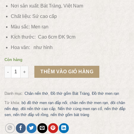
Nơi sản xuất: Bát Tràng, Việt Nam
Chất liệu:
Sứ cao cấp
Màu sắc:
Men rạn
Kích thước: Cao 6cm ĐK 9cm
Hoa văn:
như hình
Còn hàng
Chân nến thờ men rạn gốm sứ Gia Hưng Bát Tràng số lượng
THÊM VÀO GIỎ HÀNG
Danh mục:
Chân nến thờ
,
Đồ thờ gốm Bát Tràng
,
Đồ thờ men rạn
Từ khóa:
bộ đồ thờ men rạn đắp nổi
,
chân nến thờ men rạn
,
đôi chân
nến đẹp
,
đôi nến thờ cao cấp
,
Nến thờ cúng men rạn cổ
,
nến thờ đắp
sen
,
nến thờ đắp vẽ rồng
,
nến thờ gốm bát tràng