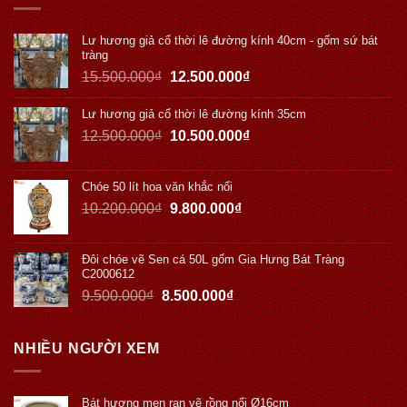
Lư hương giả cổ thời lê đường kính 40cm - gốm sứ bát
tràng
15.500.000
₫
12.500.000
₫
Lư hương giả cổ thời lê đường kính 35cm
12.500.000
₫
10.500.000
₫
Chóe 50 lít hoa văn khắc nổi
10.200.000
₫
9.800.000
₫
Đôi chóe vẽ Sen cá 50L gốm Gia Hưng Bát Tràng
C2000612
9.500.000
₫
8.500.000
₫
NHIỀU NGƯỜI XEM
Bát hương men rạn vẽ rồng nổi Ø16cm