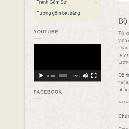
Tranh Gốm Sứ
Tượng gốm bát tràng
Bộ 
YOUTUBE
Từ xa
viễn 
Trình
cháu.
chơi
hay n
Video
tưởn
Đồ th
00:00
02:25
thế l
phải 
FACEBOOK
******
Chún