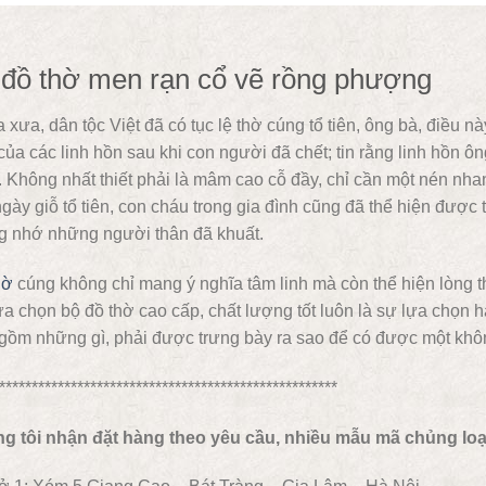
đồ thờ men rạn cổ vẽ rồng phượng
 xưa, dân tộc Việt đã có tục lệ thờ cúng tổ tiên, ông bà, điều nà
của các linh hồn sau khi con người đã chết; tin rằng linh hồn 
 Không nhất thiết phải là mâm cao cỗ đầy, chỉ cần một nén nhang
gày giỗ tổ tiên, con cháu trong gia đình cũng đã thể hiện được
g nhớ những người thân đã khuất.
ờ
cúng không chỉ mang ý nghĩa tâm linh mà còn thể hiện lòng thà
ựa chọn bộ đồ thờ cao cấp, chất lượng tốt luôn là sự lựa cho
gồm những gì, phải được trưng bày ra sao để có được một không
****************************************************
g tôi nhận đặt hàng theo yêu cầu, nhiều mẫu mã chủng loại 