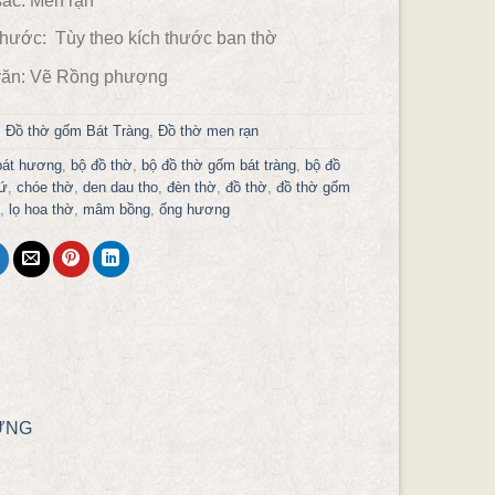
ắc:
Men rạn
thước: Tùy theo kích thước ban thờ
ăn:
Vẽ Rồng phượng
:
Đồ thờ gốm Bát Tràng
,
Đồ thờ men rạn
bát hương
,
bộ đồ thờ
,
bộ đồ thờ gốm bát tràng
,
bộ đồ
ứ
,
chóe thờ
,
den dau tho
,
đèn thờ
,
đồ thờ
,
đồ thờ gốm
,
lọ hoa thờ
,
mâm bồng
,
ống hương
ƯNG