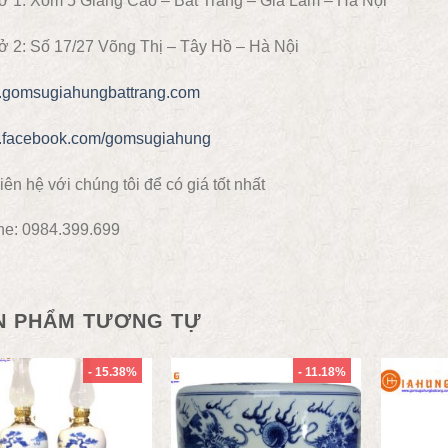
ở 1: Xóm 5 Giang Cao – Bát Tràng – Gia Lâm – Hà Nội
ở 2: Số 17/27 Võng Thị – Tây Hồ – Hà Nội
gomsugiahungbattrang.com
facebook.com/gomsugiahung
iên hệ với chúng tôi để có giá tốt nhất
ne: 0984.399.699
N PHẨM TƯƠNG TỰ
- 15.38%
- 11.18%