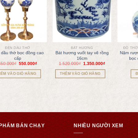
ĐÈN DẦU THỜ
BÁT HƯƠNG
ĐỒ THỜ
 dầu thờ bọc đồng cao
Bát hương vuốt tay vẽ rồng
Nậm rượu
cấp
16cm
bọc 
650.000
₫
550.000
₫
1.520.000
₫
1.350.000
₫
HÊM VÀO GIỎ HÀNG
THÊM VÀO GIỎ HÀNG
Đ
PHẨM BÁN CHẠY
NHIỀU NGƯỜI XEM