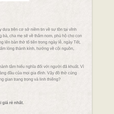
y dựa trên cơ sở niềm tin về sự tồn tại vĩnh
ông bà, cha mẹ sẽ về thǎm nom, phù hộ cho con
 lên bàn thờ tổ tiên trong ngày lễ, ngày Tết,
 tấm lòng thành kính, hướng về cội nguồn,
nh tâm hiếu nghĩa đối với người đã khuất. Vì
̣n hàng đầu của mọi gia đình. Vậy đồ thờ cúng
 gian trang trọng và linh thiêng?
giá rẻ nhất.