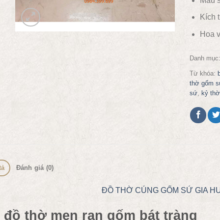
Màu s
Kích 
Hoa v
Danh mục
Từ khóa:
thờ gốm s
sứ
,
kỷ thờ
tả
Đánh giá (0)
ĐỒ THỜ CÚNG
GỐM SỨ GIA H
 đồ thờ men rạn gốm bát tràng