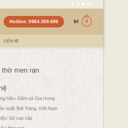
0
Hotline: 0984.399.699
0
₫
LIÊN HỆ
 thờ men rạn
hệ
ng hiệu: Gốm sứ Gia Hưng
ản xuất: Bát Tràng, Việt Nam
iệu:
Sứ cao cấp