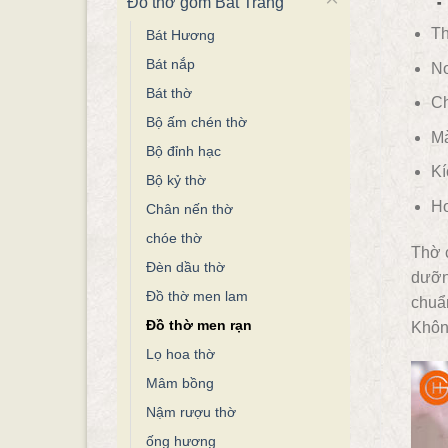
Đồ thờ gốm Bát Tràng
Th
Bát Hương
Bát nắp
Nơ
Bát thờ
Ch
Bộ ấm chén thờ
Mà
Bộ đỉnh hạc
Kí
Bộ kỷ thờ
Ho
Chân nến thờ
chóe thờ
Thờ c
Đèn dầu thờ
dưỡng
Đồ thờ men lam
chuẩn
Đồ thờ men rạn
Khôn
Lọ hoa thờ
Mâm bồng
Nậm rượu thờ
ống hương