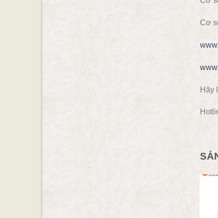
Cơ s
Cơ s
www.
www.
Hãy l
Hotli
SẢ
- 24.24%
- 40.00%