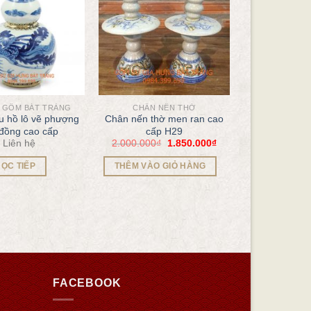
 GỐM BÁT TRÀNG
CHÂN NẾN THỜ
 hồ lô vẽ phượng
Chân nến thờ men ran cao
đồng cao cấp
cấp H29
Liên hệ
2.000.000
₫
1.850.000
₫
ỌC TIẾP
THÊM VÀO GIỎ HÀNG
FACEBOOK