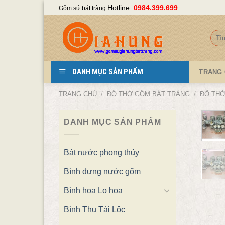
Skip
Hotline:
0984.399.699
Gốm sứ bát tràng
to
content
Tìm
kiếm
DANH MỤC SẢN PHẨM
TRANG
TRANG CHỦ
/
ĐỒ THỜ GỐM BÁT TRÀNG
/
ĐỒ THỜ
DANH MỤC SẢN PHẨM
Bát nước phong thủy
Bình đựng nước gốm
Bình hoa Lọ hoa
Bình Thu Tài Lộc