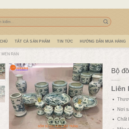
:
 CHỦ
TẤT CẢ SẢN PHẨM
TIN TỨC
HƯỚNG DẪN MUA HÀNG
 MEN RẠN
Bộ đồ
Liên 
Thươ
Nơi s
Chất l