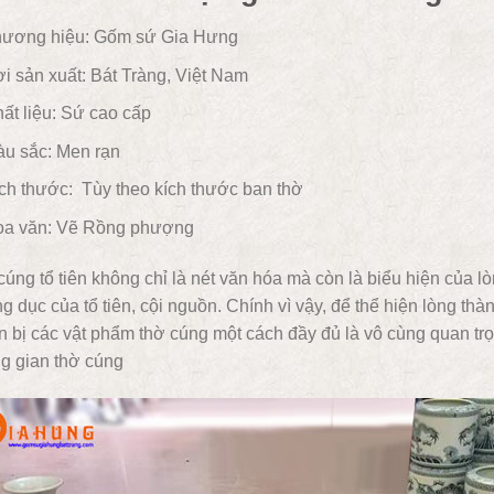
ương hiệu: Gốm sứ Gia Hưng
i sản xuất: Bát Tràng, Việt Nam
ất liệu:
Sứ cao cấp
u sắc:
Men rạn
ch thước: Tùy theo kích thước ban thờ
a văn:
Vẽ Rồng phượng
úng tổ tiên không chỉ là nét văn hóa mà còn là biểu hiện của l
 dục của tổ tiên, cội nguồn. Chính vì vậy, để thể hiện lòng thà
 bị các vật phẩm thờ cúng một cách đầy đủ là vô cùng quan trọ
g gian thờ cúng