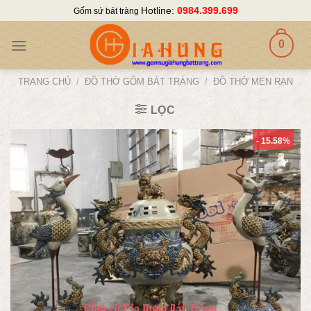
Skip
Hotline:
0984.399.699
Gốm sứ bát tràng
to
content
0
TRANG CHỦ
/
ĐỒ THỜ GỐM BÁT TRÀNG
/
ĐỒ THỜ MEN RẠN
LỌC
- 15.58%