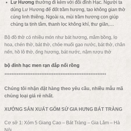
Lư Hương
thường đi kèm với đôi đỉnh Hạc. Người ta
dùng Lư Hương để đốt trầm hương, tạo không gian thờ
cúng linh thiêng. Ngoài ra, mùi trầm hương con giúp
chúng ta tịnh tâm, thanh lọc không khí, thư giãn,…
Bộ đồ thờ có nhiều món như bát hương, mâm bồng, lọ
hoa, chén thờ, bát thờ, chóe muối gạo nước, bát thờ, chân
nến, hồ lô thờ, ống hương, bát nước, nậm rượu thờ
bộ đỉnh hạc men rạn đắp nổi rồng
**********************************************************
Chúng tôi nhận đặt hàng theo yêu cầu, nhiều mẫu mã
chủng loại giá rẻ nhất.
XƯỞNG SẢN XUẤT GỐM SỨ GIA HƯNG BÁT TRÀNG
Cơ sở 1: Xóm 5 Giang Cao – Bát Tràng – Gia Lâm – Hà
Nội