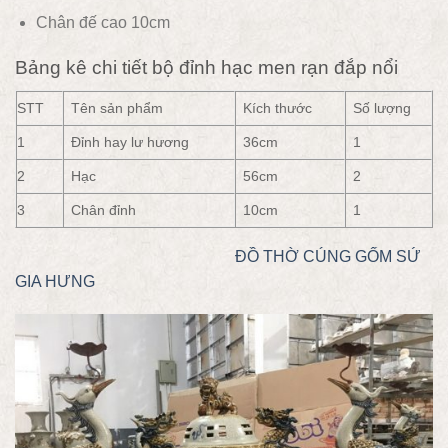
Chân đế cao 10cm
Bảng kê chi tiết bộ đỉnh hạc men rạn đắp nổi
STT
Tên sản phẩm
Kích thước
Số lượng
1
Đỉnh hay lư hương
36cm
1
2
Hạc
56cm
2
3
Chân đỉnh
10cm
1
ĐỒ THỜ CÚNG
GỐM SỨ
GIA HƯNG