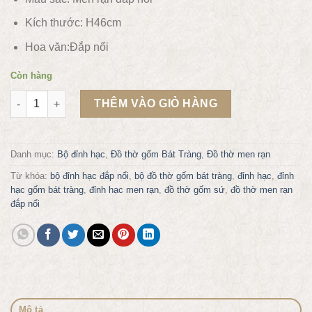
Kích thước: H46cm
Hoa văn:Đắp nổi
Còn hàng
Bộ đỉnh hạc chân đồng men rạn đắp nổi số 3 H461600CN số l
THÊM VÀO GIỎ HÀNG
Danh mục:
Bộ đỉnh hạc
,
Đồ thờ gốm Bát Tràng
,
Đồ thờ men rạn
Từ khóa:
bộ đỉnh hạc đắp nổi
,
bộ đồ thờ gốm bát tràng
,
đỉnh hạc
,
đỉnh
hạc gốm bát tràng
,
đỉnh hạc men rạn
,
đồ thờ gốm sứ
,
đồ thờ men rạn
đắp nổi
Mô tả