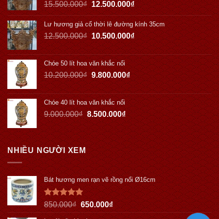
15.500.000
₫
12.500.000
₫
Lư hương giả cổ thời lê đường kính 35cm
12.500.000
₫
10.500.000
₫
Chóe 50 lít hoa văn khắc nổi
10.200.000
₫
9.800.000
₫
Chóe 40 lít hoa văn khắc nổi
9.000.000
₫
8.500.000
₫
NHIỀU NGƯỜI XEM
Bát hương men rạn vẽ rồng nổi Ø16cm
Được xếp
850.000
₫
650.000
₫
hạng
5.00
5 sao