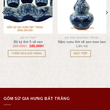
BỘ KỶ THỜ
ĐỒ THỜ GỐM BÁT TRÀNG
Bộ kỷ thờ 5 vẽ sen
Nậm rượu thờ vẽ sen men lam
250.000
₫
185.000
₫
Liên hệ
THÊM VÀO GIỎ HÀNG
ĐỌC TIẾP
GỐM SỨ GIA HƯNG BÁT TRÀNG