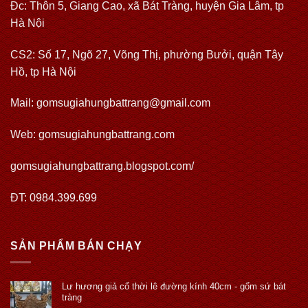
Đc: Thôn 5, Giang Cao, xã Bát Tràng, huyện Gia Lâm, tp
Hà Nội
CS2: Số 17, Ngõ 27, Võng Thị, phường Bưởi, quận Tây
Hồ, tp Hà Nội
Mail: gomsugiahungbattrang@gmail.com
Web:
gomsugiahungbattrang.com
gomsugiahungbattrang.blogspot.com/
ĐT: 0984.399.699
SẢN PHẨM BÁN CHẠY
Lư hương giả cổ thời lê đường kính 40cm - gốm sứ bát
tràng