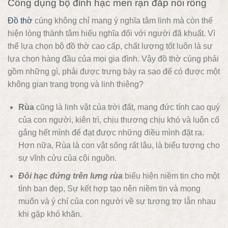
Công dụng bộ đỉnh hạc men rạn đắp nổi rồng
Đồ thờ
cúng không chỉ mang ý nghĩa tâm linh mà còn thể
hiện lòng thành tâm hiếu nghĩa đối với người đã khuất. Vì
thế lựa chọn bộ đồ thờ cao cấp, chất lượng tốt luôn là sự
lựa chọn hàng đầu của mọi gia đình. Vậy đồ thờ cúng phải
gồm những gì, phải được trưng bày ra sao để có được một
không gian trang trọng và linh thiêng?
Rùa
cũng là linh vật của trời đất, mang đức tính cao quý
của con người, kiên trì, chịu thương chịu khó và luôn cố
gắng hết mình để đạt được những điều mình đặt ra.
Hơn nữa, Rùa là con vật sống rất lâu, là biểu tượng cho
sự vĩnh cửu của cội nguồn.
Đôi hạc đứng trên lưng rùa
biểu hiện niềm tin cho một
tình bạn đẹp, Sự kết hợp tạo nên niềm tin và mong
muốn và ý chí của con người về sự tương trợ lẫn nhau
khi gặp khó khăn.