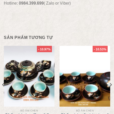
Hotline:
0984.399.699
( Zalo or Viber)
SẢN PHẨM TƯƠNG TỰ
- 10.97%
- 10.53%
BỘ ẤM CHÉN
BỘ ẤM CHÉN