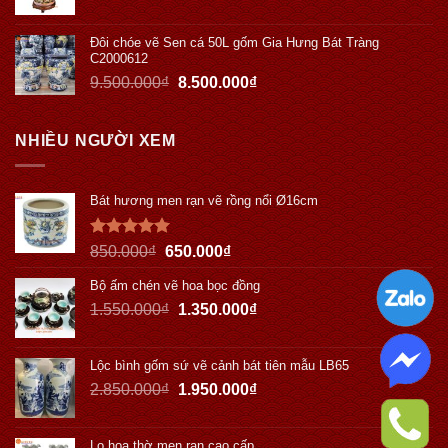
Đôi chóe vẽ Sen cá 50L gốm Gia Hưng Bát Tràng
C2000612
9.500.000
₫
8.500.000
₫
NHIỀU NGƯỜI XEM
Bát hương men rạn vẽ rồng nổi Ø16cm
Được xếp
850.000
₫
650.000
₫
hạng
5.00
5 sao
Bộ ấm chén vẽ hoa bọc đồng
1.550.000
₫
1.350.000
₫
Lộc bình gốm sứ vẽ cảnh bát tiên mẫu LB65
2.850.000
₫
1.950.000
₫
Lọ hoa thờ men rạn cao cấp