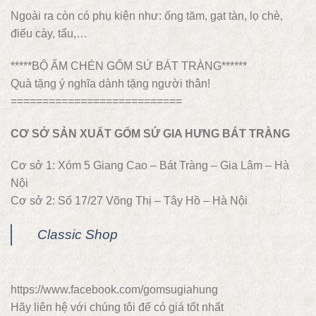
Ngoài ra còn có phụ kiện như: ống tăm, gạt tàn, lọ chè,
điếu cày, tẩu,…
*****BỘ ẤM CHÉN GỐM SỨ BÁT TRÀNG******
Quà tặng ý nghĩa dành tặng người thân!
===========================
CƠ SỞ SẢN XUẤT GỐM SỨ GIA HƯNG BÁT TRÀNG
Cơ sở 1: Xóm 5 Giang Cao – Bát Tràng – Gia Lâm – Hà
Nội
Cơ sở 2: Số 17/27 Võng Thị – Tây Hồ – Hà Nội
Classic Shop
https://www.facebook.com/gomsugiahung
Hãy liên hệ với chúng tôi để có giá tốt nhất