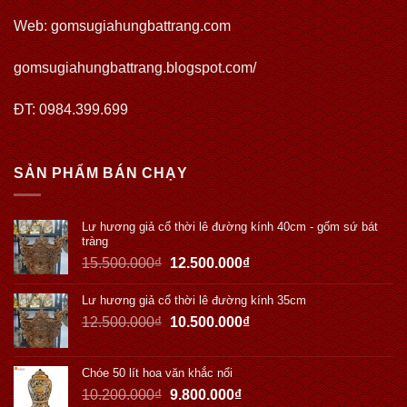
Web:
gomsugiahungbattrang.com
gomsugiahungbattrang.blogspot.com/
ĐT: 0984.399.699
SẢN PHẨM BÁN CHẠY
Lư hương giả cổ thời lê đường kính 40cm - gốm sứ bát
tràng
15.500.000
₫
12.500.000
₫
Lư hương giả cổ thời lê đường kính 35cm
12.500.000
₫
10.500.000
₫
Chóe 50 lít hoa văn khắc nổi
10.200.000
₫
9.800.000
₫