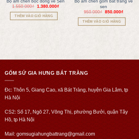
Bộ ấm chén bọc đồng vẽ Sen
Bộ ấm chén gốm bát tràng vẽ
1.550.000
₫
1.380.000
₫
sen
950.000
₫
850.000
₫
THÊM VÀO GIỎ HÀNG
THÊM VÀO GIỎ HÀNG
GỐM SỨ GIA HƯNG BÁT TRÀNG
Đc: Thôn 5, Giang Cao, xã Bát Tràng, huyện Gia Lâm, tp
Hà Nội
CS2: Số 17, Ngõ 27, Võng Thị, phường Bưởi, quận Tây
Hồ, tp Hà Nội
Mail: gomsugiahungbattrang@gmail.com