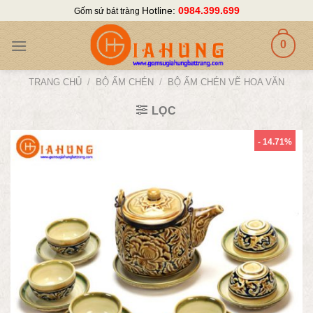
Skip
Hotline:
0984.399.699
Gốm sứ bát tràng
to
content
0
TRANG CHỦ
/
BỘ ẤM CHÉN
/
BỘ ẤM CHÉN VẼ HOA VĂN
LỌC
- 14.71%