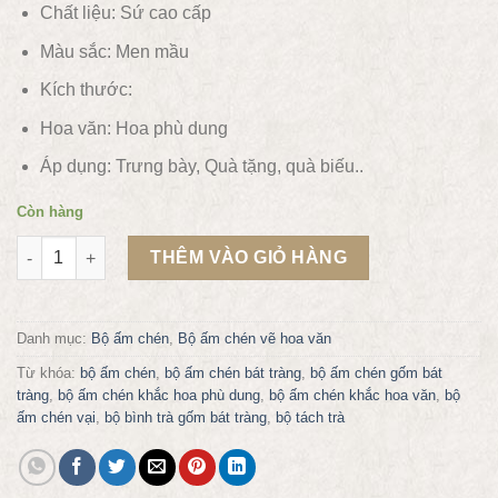
Chất liệu:
Sứ cao cấp
Màu sắc:
Men mầu
Kích thước:
Hoa văn:
Hoa phù dung
Áp dụng:
Trưng bày, Quà tặng, quà biếu..
Còn hàng
Bộ ấm chén vại khắc nổi hoa phù dung vàng gốm sứ Bát Tràng
THÊM VÀO GIỎ HÀNG
Danh mục:
Bộ ấm chén
,
Bộ ấm chén vẽ hoa văn
Từ khóa:
bộ ấm chén
,
bộ ấm chén bát tràng
,
bộ ấm chén gốm bát
tràng
,
bộ ấm chén khắc hoa phù dung
,
bộ ấm chén khắc hoa văn
,
bộ
ấm chén vại
,
bộ bình trà gốm bát tràng
,
bộ tách trà