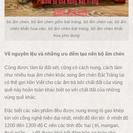
bộ ấm chén, bộ ấm chén gốm bát tràng, bộ ấm chén vại, bộ ấm
chén khắc hoa văn, bộ ấm chén bát tràng, bộ ấm chén khắc
hoa phù dung
Về nguyên lệu và những ưu đểm tạo nên bộ ấm chén
Cũng được làm từ đất sét, cũng có cách nung, cách làm
như nhiều loại ấm chén khác song ấm chén Bát Tràng lại
có thể gợi hồn Việt cho các ấm trà bởi chất đất của vùng
quê này hoàn toàn khác biệt so với chất đất của những
vùng quê khác.
Đặc biệt các sản phẩm đều được nung trong lò gas khép
kín với công nghệ hiện đại nhất, nhiệt độ lên tới ở nhiệt độ
1200 đến 1300 độ C nên các tính độc hại ( trì, mangan,
thuỷ ngân..…) đã được khử hết đảm bảo an toàn cho