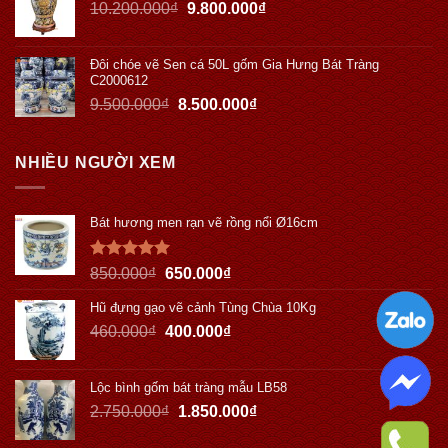
10.200.000
₫
9.800.000
₫
Đôi chóe vẽ Sen cá 50L gốm Gia Hưng Bát Tràng
C2000612
9.500.000
₫
8.500.000
₫
NHIỀU NGƯỜI XEM
Bát hương men rạn vẽ rồng nổi Ø16cm
Được xếp
850.000
₫
650.000
₫
hạng
5.00
5 sao
Hũ đựng gạo vẽ cảnh Tùng Chùa 10Kg
460.000
₫
400.000
₫
Lộc bình gốm bát tràng mẫu LB58
2.750.000
₫
1.850.000
₫