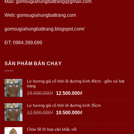
Mail: gomsugiahungbattrang@gmail.com
Web:
gomsugiahungbattrang.com
gomsugiahungbattrang.blogspot.com/
ĐT: 0984.399.699
SẢN PHẨM BÁN CHẠY
Lư hương giả cổ thời lê đường kính 40cm - gốm sứ bát
tràng
15.500.000
₫
12.500.000
₫
Lư hương giả cổ thời lê đường kính 35cm
12.500.000
₫
10.500.000
₫
Chóe 50 lít hoa văn khắc nổi