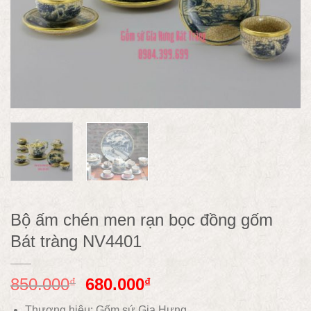
Bộ ấm chén men rạn bọc đồng gốm
Bát tràng NV4401
850.000
680.000
₫
₫
Thương hiệu: Gốm sứ Gia Hưng