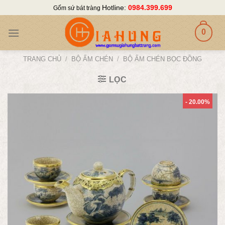
Skip
Hotline:
0984.399.699
Gốm sứ bát tràng
to
content
0
TRANG CHỦ
/
BỘ ẤM CHÉN
/
BỘ ẤM CHÉN BỌC ĐỒNG
LỌC
- 20.00%