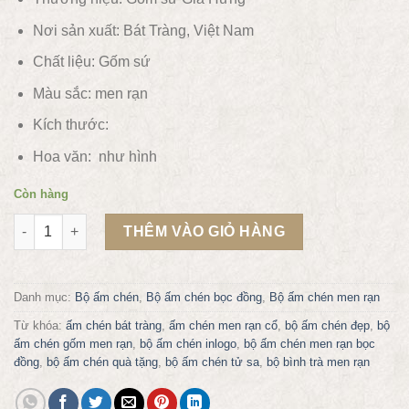
Nơi sản xuất: Bát Tràng, Việt Nam
Chất liệu:
Gốm sứ
Màu sắc: men rạn
Kích thước:
Hoa văn: như hình
Còn hàng
Bộ ấm chén men rạn bọc đồng gốm Bát tràng NV4401 số lượng
THÊM VÀO GIỎ HÀNG
Danh mục:
Bộ ấm chén
,
Bộ ấm chén bọc đồng
,
Bộ ấm chén men rạn
Từ khóa:
ấm chén bát tràng
,
ấm chén men rạn cổ
,
bộ ấm chén đẹp
,
bộ
ấm chén gốm men rạn
,
bộ ấm chén inlogo
,
bộ ấm chén men rạn bọc
đồng
,
bộ ấm chén quà tặng
,
bộ ấm chén tử sa
,
bộ bình trà men rạn