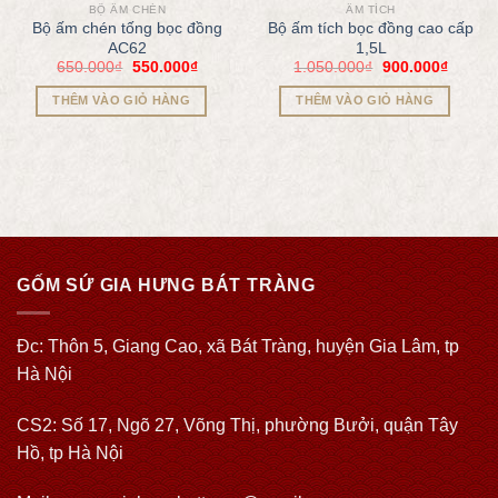
BỘ ẤM CHÉN
ẤM TÍCH
Bộ ấm chén tống bọc đồng
Bộ ấm tích bọc đồng cao cấp
AC62
1,5L
650.000
₫
550.000
₫
1.050.000
₫
900.000
₫
THÊM VÀO GIỎ HÀNG
THÊM VÀO GIỎ HÀNG
GỐM SỨ GIA HƯNG BÁT TRÀNG
Đc: Thôn 5, Giang Cao, xã Bát Tràng, huyện Gia Lâm, tp
Hà Nội
CS2: Số 17, Ngõ 27, Võng Thị, phường Bưởi, quận Tây
Hồ, tp Hà Nội