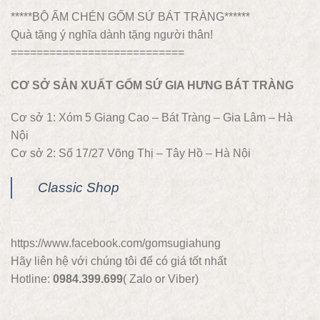
*****BỘ ẤM CHÉN GỐM SỨ BÁT TRÀNG******
Quà tặng ý nghĩa dành tặng người thân!
===========================
CƠ SỞ SẢN XUẤT GỐM SỨ GIA HƯNG BÁT TRÀNG
Cơ sở 1: Xóm 5 Giang Cao – Bát Tràng – Gia Lâm – Hà
Nội
Cơ sở 2: Số 17/27 Võng Thị – Tây Hồ – Hà Nội
Classic Shop
https://www.facebook.com/gomsugiahung
Hãy liên hệ với chúng tôi để có giá tốt nhất
Hotline:
0984.399.699
( Zalo or Viber)