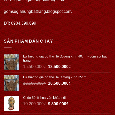
gomsugiahungbattrang.blogspot.com/
ĐT: 0984.399.699
SẢN PHẨM BÁN CHẠY
Lư hương giả cổ thời lê đường kính 40cm - gốm sứ bát
tràng
15.500.000
₫
12.500.000
₫
Lư hương giả cổ thời lê đường kính 35cm
12.500.000
₫
10.500.000
₫
Chóe 50 lít hoa văn khắc nổi
10.200.000
₫
9.800.000
₫