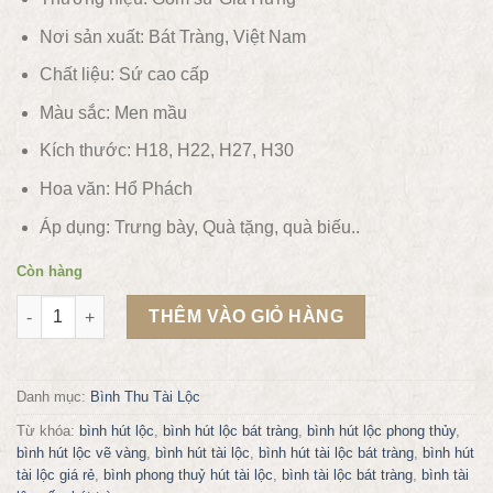
Nơi sản xuất: Bát Tràng, Việt Nam
Chất liệu:
Sứ cao cấp
Màu sắc:
Men mầu
Kích thước: H18, H22, H27, H30
Hoa văn:
Hổ Phách
Áp dụng:
Trưng bày, Quà tặng, quà biếu..
Còn hàng
Bình hút lộc xanh ngọc họa tiêt Hổ Phách Vàng số lượng
THÊM VÀO GIỎ HÀNG
Danh mục:
Bình Thu Tài Lộc
Từ khóa:
bình hút lộc
,
bình hút lộc bát tràng
,
bình hút lộc phong thủy
,
bình hút lộc vẽ vàng
,
bình hút tài lộc
,
bình hút tài lộc bát tràng
,
bình hút
tài lộc giá rẻ
,
bình phong thuỷ hút tài lộc
,
bình tài lộc bát tràng
,
bình tài