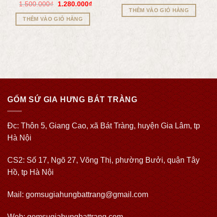
1.500.000
₫
1.280.000
₫
THÊM VÀO GIỎ HÀNG
THÊM VÀO GIỎ HÀNG
GỐM SỨ GIA HƯNG BÁT TRÀNG
Đc: Thôn 5, Giang Cao, xã Bát Tràng, huyện Gia Lâm, tp
Hà Nội
CS2: Số 17, Ngõ 27, Võng Thị, phường Bưởi, quận Tây
Hồ, tp Hà Nội
Mail: gomsugiahungbattrang@gmail.com
Web:
gomsugiahungbattrang.com