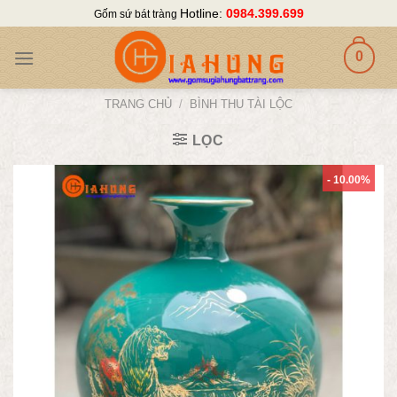
Skip
Hotline:
0984.399.699
Gốm sứ bát tràng
to
content
0
TRANG CHỦ
/
BÌNH THU TÀI LỘC
LỌC
- 10.00%