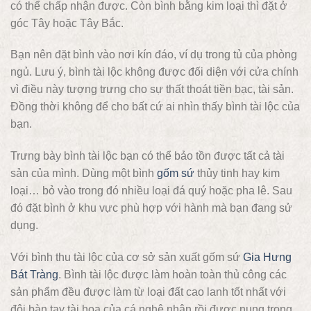
có thể chấp nhận được. Còn bình bằng kim loại thì đặt ở
góc Tây hoặc Tây Bắc.
Bạn nên đặt bình vào nơi kín đáo, ví dụ trong tủ của phòng
ngủ. Lưu ý, bình tài lộc không được đối diện với cửa chính
vì điều này tượng trưng cho sự thất thoát tiền bạc, tài sản.
Đồng thời không để cho bất cứ ai nhìn thấy bình tài lộc của
bạn.
Trưng bày bình tài lộc bạn có thể bảo tồn được tất cả tài
sản của mình. Dùng một bình
gốm sứ
thủy tinh hay kim
loại… bỏ vào trong đó nhiều loại đá quý hoặc pha lê. Sau
đó đặt bình ở khu vực phù hợp với hành mà bạn đang sử
dụng.
Với bình thu tài lộc của cơ sở sản xuất gốm sứ
Gia Hưng
Bát Tràng
. Bình tài lộc được làm hoàn toàn thủ công các
sản phẩm đều được làm từ loại đất cao lanh tốt nhất với
đôi bàn tay tài hoa của cá nghệ nhân rồi được nung trong