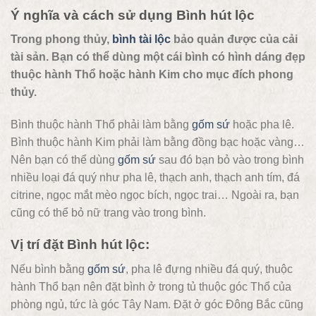
Ý nghĩa và cách sử dụng Bình hút lộc
Trong phong thủy,
bình tài lộc
bảo quản được của cải
tài sản. Bạn có thể dùng một cái bình có hình dáng đẹp
thuộc hành Thổ hoặc hành Kim cho mục đích phong
thủy.
Bình thuộc hành Thổ phải làm bằng
gốm sứ
hoặc pha lê.
Bình thuộc hành Kim phải làm bằng đồng bạc hoặc vàng…
Nên bạn có thể dùng
gốm sứ
sau đó bạn bỏ vào trong bình
nhiều loại đá quý như pha lê, thạch anh, thạch anh tím, đá
citrine, ngọc mắt mèo ngọc bích, ngọc trai… Ngoài ra, bạn
cũng có thể bỏ nữ trang vào trong bình.
Vị trí đặt Bình hút lộc:
Nếu bình bằng
gốm sứ
, pha lê đựng nhiều đá quý, thuộc
hành Thổ bạn nên đặt bình ở trong tủ thuộc góc Thổ của
phòng ngủ, tức là góc Tây Nam. Đặt ở góc Đông Bắc cũng