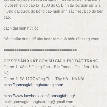
lò với nhiệt độ cao tới 1500 độ C. Bình tài lộc gốm sứ Gia
Hưng đạt được độ bóng cao hình ảnh sắc nét và có độ bền
cao.
cách đặt bình hút lộc
Sản phẩm dùng để bầy hoặc làm quà biếu rất sang trọng.
==================================
CƠ SỞ SẢN XUẤT GỐM SỨ GIA HƯNG BÁT TRÀNG
Cơ sở 1: Xóm 5 Giang Cao – Bát Tràng – Gia Lâm – Hà
Nội
Cơ sở 2: Số 17/27 Võng Thị – Tây Hồ – Hà Nội
https://gomsugiahungbattrang.com
/
https://www.facebook.com/gomsugiahung/
mail: gomsugiahungbattrang@gmail.com