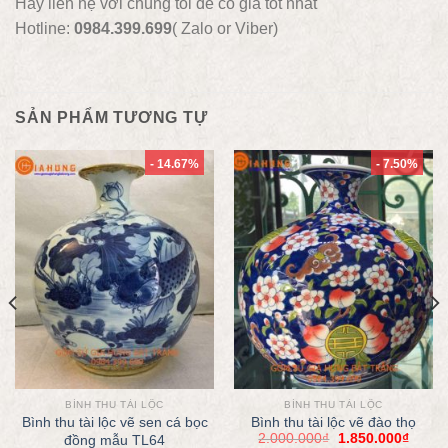
Hãy liên hệ với chúng tôi để có giá tốt nhất
Hotline:
0984.399.699
( Zalo or Viber)
SẢN PHẨM TƯƠNG TỰ
- 14.67%
- 7.50%
BÌNH THU TÀI LỘC
BÌNH THU TÀI LỘC
Bình thu tài lộc vẽ sen cá bọc
Bình thu tài lộc vẽ đào thọ
2.000.000
₫
1.850.000
₫
đồng mẫu TL64