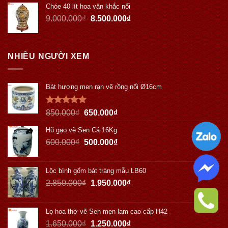
Chóe 40 lít hoa văn khắc nổi
9.000.000
₫
8.500.000
₫
NHIỀU NGƯỜI XEM
Bát hương men rạn vẽ rồng nổi Ø16cm
Được xếp
850.000
₫
650.000
₫
hạng
5.00
5 sao
Hũ gạo vẽ Sen Cá 16Kg
600.000
₫
500.000
₫
Lộc bình gốm bát tràng mẫu LB60
2.850.000
₫
1.950.000
₫
Lọ hoa thờ vẽ Sen men lam cao cấp H42
1.650.000
₫
1.250.000
₫