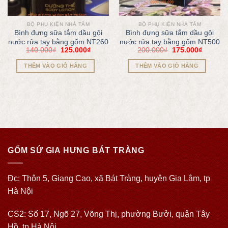
BỘ PHỤ KIỆN NHÀ TẮM
BỘ PHỤ KIỆN NHÀ TẮM
Bình đựng sữa tắm dầu gội
Bình đựng sữa tắm dầu gội
nước rửa tay bằng gốm NT260
nước rửa tay bằng gốm NT500
140.000
₫
125.000
₫
200.000
₫
175.000
₫
THÊM VÀO GIỎ HÀNG
THÊM VÀO GIỎ HÀNG
GỐM SỨ GIA HƯNG BÁT TRÀNG
Đc: Thôn 5, Giang Cao, xã Bát Tràng, huyện Gia Lâm, tp
Hà Nội
CS2: Số 17, Ngõ 27, Võng Thị, phường Bưởi, quận Tây
Hồ, tp Hà Nội