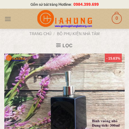
Skip
Hotline:
0984.399.699
Gốm sứ bát tràng
to
content
0
TRANG CHỦ
/
BỘ PHỤ KIỆN NHÀ TẮM
LỌC
- 15.63%