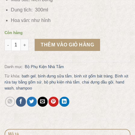
Dung tích: 300ml
Hoa văn: như hình
Còn hàng
Bình đựng sữa tắm dầu gội nước rửa tay bằng gốm NT300 số 
THÊM VÀO GIỎ HÀNG
Danh mục:
Bộ Phụ Kiện Nhà Tắm
Từ khóa:
bath gel
,
bình đựng sữa tắm
,
bình xịt gốm bát tràng
,
Bình xịt
rửa tay bằng gốm sứ
,
bộ phụ kiện nhà tắm
,
chai đựng dầu gội
,
hand
wash
,
shampoo
Mô tả