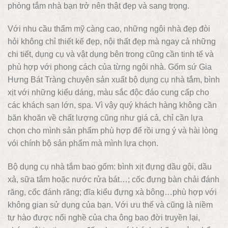
phòng tắm nhà bạn trở nên thật đẹp và sang trọng.
Với nhu cầu thẩm mỹ càng cao, những ngôi nhà đẹp đòi
hỏi không chỉ thiết kế đẹp, nội thất đẹp mà ngay cả những
chi tiết, dụng cụ và vật dụng bên trong cũng cần tinh tế và
phù hợp với phong cách của từng ngôi nhà. Gốm sứ Gia
Hưng Bát Tràng chuyên sản xuất bộ dụng cụ nhà tắm, bình
xịt với những kiểu dáng, màu sắc độc đáo cung cấp cho
các khách sạn lớn, spa. Vì vậy quý khách hàng không cần
băn khoăn về chất lượng cũng như giá cả, chỉ cần lựa
chọn cho mình sản phẩm phù hợp để rồi ưng ý và hài lòng
vói chính bộ sản phẩm mà mình lựa chọn.
Bộ dụng cụ nhà tắm bao gốm: bình xịt đựng dầu gội, dầu
xả, sữa tắm hoặc nước rửa bát…; cốc đựng bàn chải đánh
răng, cốc đánh răng; đĩa kiểu đựng xà bông…phù hợp với
không gian sử dụng của bạn. Với ưu thế và cũng là niềm
tự hào được nối nghề của cha ông bao đời truyền lại,