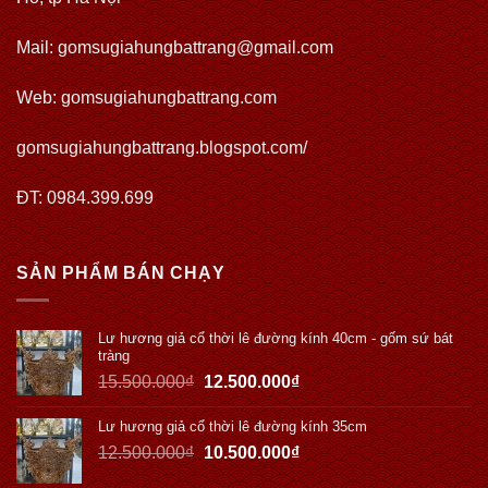
Mail: gomsugiahungbattrang@gmail.com
Web:
gomsugiahungbattrang.com
gomsugiahungbattrang.blogspot.com/
ĐT: 0984.399.699
SẢN PHẨM BÁN CHẠY
Lư hương giả cổ thời lê đường kính 40cm - gốm sứ bát
tràng
15.500.000
₫
12.500.000
₫
Lư hương giả cổ thời lê đường kính 35cm
12.500.000
₫
10.500.000
₫