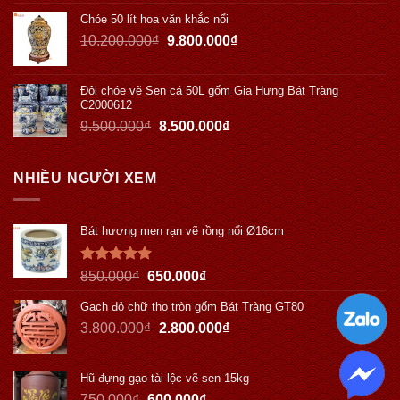
Chóe 50 lít hoa văn khắc nổi
10.200.000
₫
9.800.000
₫
Đôi chóe vẽ Sen cá 50L gốm Gia Hưng Bát Tràng
C2000612
9.500.000
₫
8.500.000
₫
NHIỀU NGƯỜI XEM
Bát hương men rạn vẽ rồng nổi Ø16cm
Được xếp
850.000
₫
650.000
₫
hạng
5.00
5 sao
Gạch đỏ chữ thọ tròn gốm Bát Tràng GT80
3.800.000
₫
2.800.000
₫
Hũ đựng gạo tài lộc vẽ sen 15kg
750.000
₫
600.000
₫