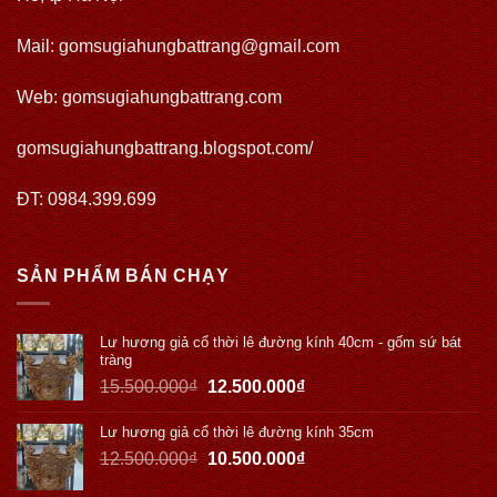
Mail: gomsugiahungbattrang@gmail.com
Web:
gomsugiahungbattrang.com
gomsugiahungbattrang.blogspot.com/
ĐT: 0984.399.699
SẢN PHẨM BÁN CHẠY
Lư hương giả cổ thời lê đường kính 40cm - gốm sứ bát
tràng
15.500.000
₫
12.500.000
₫
Lư hương giả cổ thời lê đường kính 35cm
12.500.000
₫
10.500.000
₫