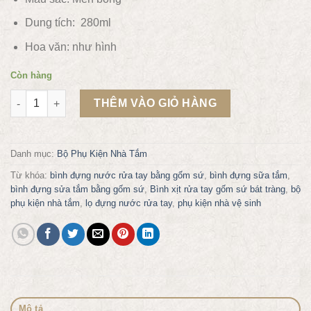
Dung tích: 280ml
Hoa văn:
như hình
Còn hàng
Bình đựng sữa tắm dầu gội nước rửa tay bằng gốm NT12 số l
THÊM VÀO GIỎ HÀNG
Danh mục:
Bộ Phụ Kiện Nhà Tắm
Từ khóa:
bình đựng nước rửa tay bằng gốm sứ
,
bình đựng sữa tắm
,
bình đựng sửa tắm bằng gốm sứ
,
Bình xịt rửa tay gốm sứ bát tràng
,
bộ
phụ kiện nhà tắm
,
lọ đựng nước rửa tay
,
phụ kiện nhà vệ sinh
Mô tả