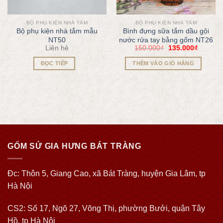
BỘ PHỤ KIỆN NHÀ TẮM
BỘ PHỤ KIỆN NHÀ TẮM
Bộ phụ kiện nhà tắm mẫu
Bình đựng sữa tắm dầu gội
NT50
nước rửa tay bằng gốm NT26
Liên hệ
150.000
₫
135.000
₫
ĐỌC TIẾP
THÊM VÀO GIỎ HÀNG
GỐM SỨ GIA HƯNG BÁT TRÀNG
Đc: Thôn 5, Giang Cao, xã Bát Tràng, huyện Gia Lâm, tp
Hà Nội
CS2: Số 17, Ngõ 27, Võng Thị, phường Bưởi, quận Tây
Hồ, tp Hà Nội