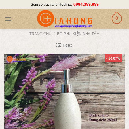
Skip
Hotline:
0984.399.699
Gốm sứ bát tràng
to
content
0
TRANG CHỦ
/
BỘ PHỤ KIỆN NHÀ TẮM
LỌC
- 16.67%