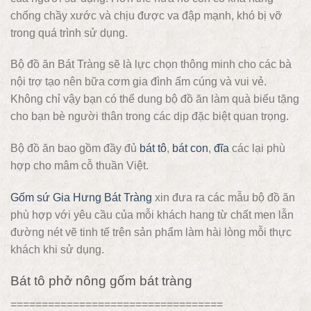
chống chầy xước và chịu được va đập mạnh, khó bị vỡ
trong quá trình sử dụng.
Bộ đồ ăn Bát Tràng sẽ là lực chọn thông minh cho các bà
nội trợ tạo nên bữa cơm gia đình ấm cúng và vui vẻ.
Không chỉ vậy bạn có thể dung bộ đồ ăn làm quà biếu tặng
cho bạn bè người thân trong các dịp đặc biệt quan trọng.
Bộ đồ ăn bao gồm đầy đủ
bát tô
,
bát con
,
đĩa
các lại phù
hợp cho mâm cỗ thuần Việt.
Gốm sứ Gia Hưng Bát Tràng
xin đưa ra các mẫu bộ đồ ăn
phù hợp với yêu cầu của mỗi khách hang từ chất men lẫn
đường nét vẽ tinh tế trên sản phẩm làm hài lòng mỗi thực
khách khi sử dụng.
Bát tô phở nông gốm bát tràng
==================================