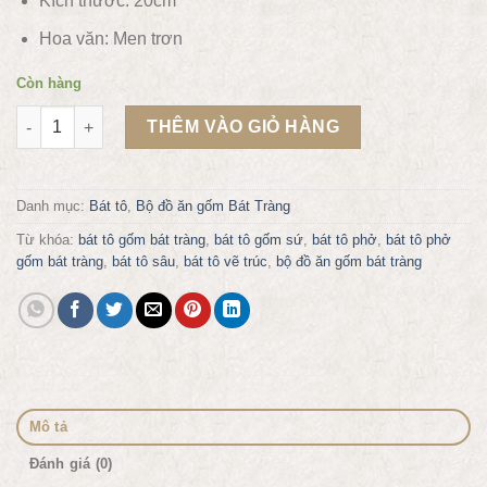
Kích thước: 20cm
Hoa văn: Men trơn
Còn hàng
Bát tô phở nông phi 20 gốm Gia Hưng Bát Tràng TH20085 số l
THÊM VÀO GIỎ HÀNG
Danh mục:
Bát tô
,
Bộ đồ ăn gốm Bát Tràng
Từ khóa:
bát tô gốm bát tràng
,
bát tô gốm sứ
,
bát tô phở
,
bát tô phở
gốm bát tràng
,
bát tô sâu
,
bát tô vẽ trúc
,
bộ đồ ăn gốm bát tràng
Mô tả
Đánh giá (0)