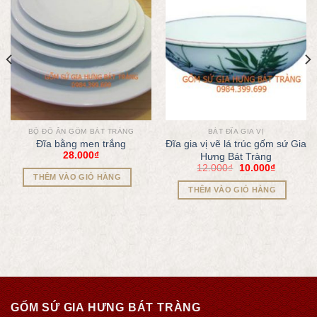
BỘ ĐỒ ĂN GỐM BÁT TRÀNG
BÁT ĐĨA GIA VỊ
Đĩa bằng men trắng
Đĩa gia vị vẽ lá trúc gốm sứ Gia
28.000
₫
Hưng Bát Tràng
12.000
₫
10.000
₫
THÊM VÀO GIỎ HÀNG
THÊM VÀO GIỎ HÀNG
GỐM SỨ GIA HƯNG BÁT TRÀNG