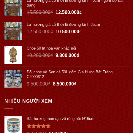
Lư hương giả cổ thời lê đường kính 40cm - gốm sứ bát
tràng
15.500.000
₫
12.500.000
₫
Lư hương giả cổ thời lê đường kính 35cm
12.500.000
₫
10.500.000
₫
Chóe 50 lít hoa văn khắc nổi
10.200.000
₫
9.800.000
₫
Đôi chóe vẽ Sen cá 50L gốm Gia Hưng Bát Tràng
C2000612
9.500.000
₫
8.500.000
₫
NHIỀU NGƯỜI XEM
Bát hương men rạn vẽ rồng nổi Ø16cm