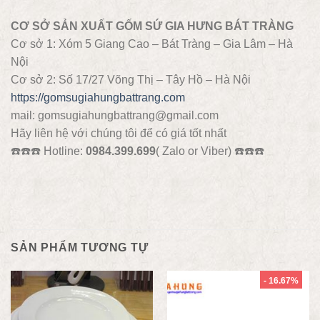
CƠ SỞ SẢN XUẤT GỐM SỨ GIA HƯNG BÁT TRÀNG
Cơ sở 1: Xóm 5 Giang Cao – Bát Tràng – Gia Lâm – Hà
Nội
Cơ sở 2: Số 17/27 Võng Thị – Tây Hồ – Hà Nội
https://gomsugiahungbattrang.com
mail: gomsugiahungbattrang@gmail.com
Hãy liên hệ với chúng tôi để có giá tốt nhất
☎️
☎️
☎️
Hotline:
0984.399.699
( Zalo or Viber)
☎️
☎️
☎️
SẢN PHẨM TƯƠNG TỰ
- 16.67%