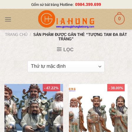
Skip
Hotline:
0984.399.699
Gốm sứ bát tràng
to
content
0
TRANG CHỦ
/
SẢN PHẨM ĐƯỢC GẮN THẺ “TƯỢNG TAM ĐA BÁT
TRÀNG”
LỌC
- 47.22%
- 38.00%