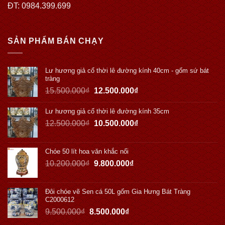
ĐT: 0984.399.699
SẢN PHẨM BÁN CHẠY
Lư hương giả cổ thời lê đường kính 40cm - gốm sứ bát
tràng
15.500.000
₫
12.500.000
₫
Lư hương giả cổ thời lê đường kính 35cm
12.500.000
₫
10.500.000
₫
Chóe 50 lít hoa văn khắc nổi
10.200.000
₫
9.800.000
₫
Đôi chóe vẽ Sen cá 50L gốm Gia Hưng Bát Tràng
C2000612
9.500.000
₫
8.500.000
₫