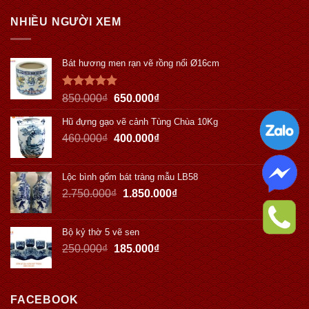
NHIỀU NGƯỜI XEM
Bát hương men rạn vẽ rồng nổi Ø16cm
Được xếp
850.000
₫
650.000
₫
hạng
5.00
5 sao
Hũ đựng gạo vẽ cảnh Tùng Chùa 10Kg
460.000
₫
400.000
₫
Lộc bình gốm bát tràng mẫu LB58
2.750.000
₫
1.850.000
₫
Bộ kỷ thờ 5 vẽ sen
250.000
₫
185.000
₫
FACEBOOK