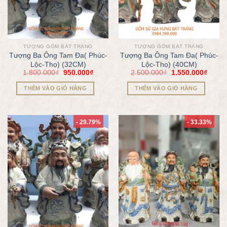
TƯỢNG GỐM BÁT TRÀNG
TƯỢNG GỐM BÁT TRÀNG
Tượng Ba Ông Tam Đa( Phúc-
Tượng Ba Ông Tam Đa( Phúc-
Lộc-Thọ) (32CM)
Lộc-Thọ) (40CM)
1.800.000
₫
950.000
₫
2.500.000
₫
1.550.000
₫
THÊM VÀO GIỎ HÀNG
THÊM VÀO GIỎ HÀNG
- 29.79%
- 33.33%