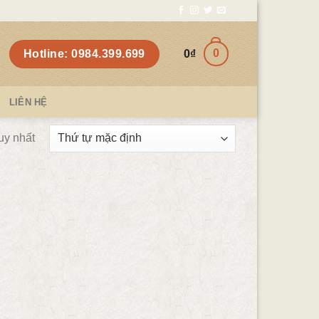
0
Hotline: 0984.399.699
0
₫
LIÊN HỆ
uy nhất