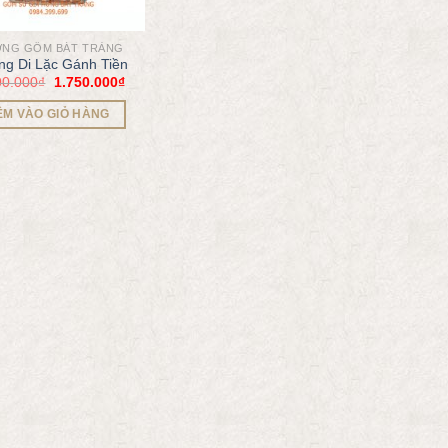
NG GỐM BÁT TRÀNG
g Di Lặc Gánh Tiền
00.000
₫
1.750.000
₫
ÊM VÀO GIỎ HÀNG