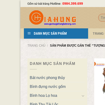
Skip
Hotline:
0984.399.699
Gốm sứ bát tràng
to
content
Tìm
kiếm
DANH MỤC SẢN PHẨM
TRANG
TRANG CHỦ
/
SẢN PHẨM ĐƯỢC GẮN THẺ “TƯỢNG 
DANH MỤC SẢN PHẨM
Bát nước phong thủy
Bình đựng nước gốm
Bình hoa Lọ hoa
Bình Thu Tài Lộc