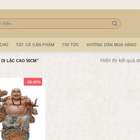
:
 CHỦ
TẤT CẢ SẢN PHẨM
TIN TỨC
HƯỚNG DẪN MUA HÀNG
Hiển thị kết quả d
DI LẶC CAO 50CM”
- 20.45%