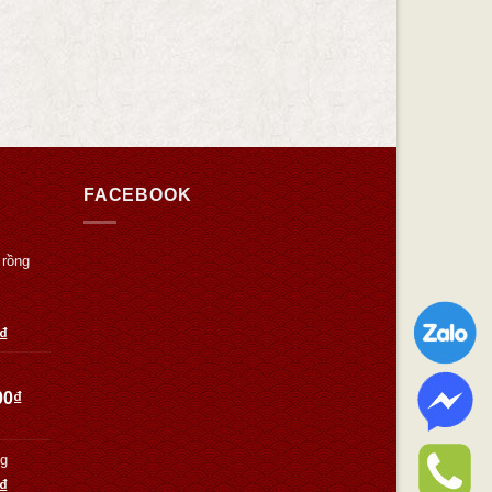
FACEBOOK
 rồng
₫
00
₫
Kg
₫