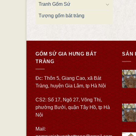
Tranh Gốm Sứ
Tượng gốm bát tràng
GỐM SỨ GIA HƯNG BÁT
SẢN 
TRÀNG
Đc: Thôn 5, Giang Cao, xã Bát
Tràng, huyện Gia Lâm, tp Hà Nội
CS2: Số 17, Ngõ 27, Võng Thị,
phường Bưởi, quận Tây Hồ, tp Hà
Nội
Mail: