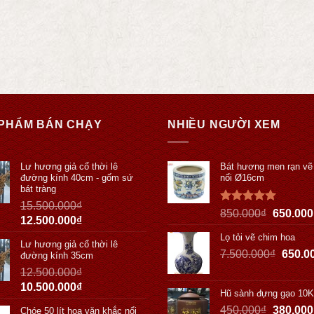
PHẨM BÁN CHẠY
NHIỀU NGƯỜI XEM
Lư hương giả cổ thời lê
Bát hương men rạn vẽ
đường kính 40cm - gốm sứ
nổi Ø16cm
bát tràng
15.500.000
₫
Được xếp
850.000
₫
650.000
12.500.000
₫
hạng
5.00
5 sao
Lọ tỏi vẽ chim hoa
Lư hương giả cổ thời lê
7.500.000
₫
650.0
đường kính 35cm
12.500.000
₫
10.500.000
₫
Hũ sành đựng gạo 10
450.000
₫
380.000
Chóe 50 lít hoa văn khắc nổi