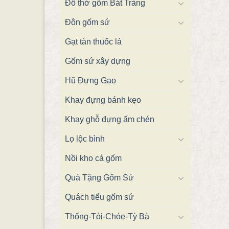
Đồ thờ gốm Bát Tràng
Đôn gốm sứ
Gạt tàn thuốc lá
Gốm sứ xây dựng
Hũ Đựng Gạo
Khay đựng bánh kẹo
Khay ghỗ đựng ấm chén
Lọ lộc bình
Nồi kho cá gốm
Quà Tặng Gốm Sứ
Quách tiểu gốm sứ
Thống-Tỏi-Chóe-Tỳ Bà