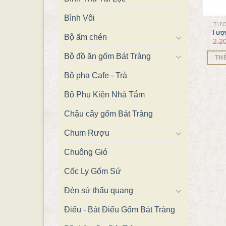
Bình Vôi
TƯỢ
Tượn
Bộ ấm chén
2.2
Bộ đồ ăn gốm Bát Tràng
TH
Bộ pha Cafe - Trà
Bộ Phụ Kiện Nhà Tắm
Chậu cây gốm Bát Tràng
Chum Rượu
Chuông Gió
Cốc Ly Gốm Sứ
Đèn sứ thấu quang
Điếu - Bát Điếu Gốm Bát Tràng