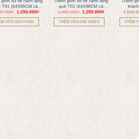
 gốm sứ vẽ cảnh làng
Tranh gốm sứ vẽ cảnh làng
Tranh g
ê T01 (64X98CM cả
quê T02 (64X98CM cả
thàn
00.000
₫
1.250.000
₫
1.500.000
₫
1.250.000
₫
1.500.0
khung)
khung)
ÊM VÀO GIỎ HÀNG
THÊM VÀO GIỎ HÀNG
THÊM V