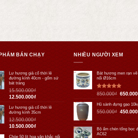
PHẨM BÁN CHẠY
NHIỀU NGƯỜI XEM
Lư hương giả cổ thời lê
Bát hương men rạn vẽ
đường kính 40cm - gốm sứ
nổi Ø16cm
bát tràng
15.500.000
₫
Được xếp
850.000
₫
650.000
12.500.000
₫
hạng
5.00
5 sao
Hũ sành đựng gạo 10k
Lư hương giả cổ thời lê
550.000
₫
450.000
đường kính 35cm
12.500.000
₫
10.500.000
₫
Bộ ấm chén tống bọc 
AC62
Chóe 50 lít hoa văn khắc nổi