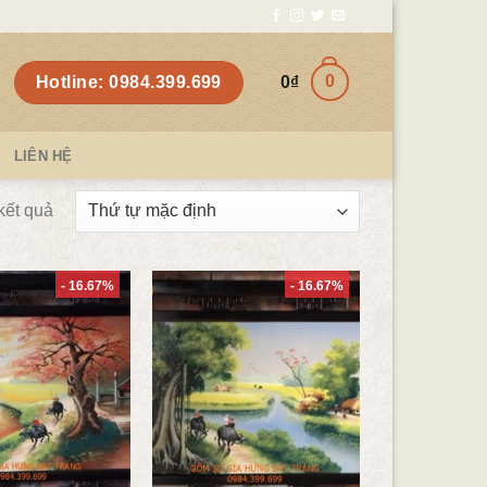
0
Hotline: 0984.399.699
0
₫
LIÊN HỆ
 kết quả
- 16.67%
- 16.67%