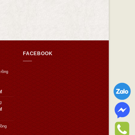
FACEBOOK
 rồng
₫
g
₫
đồng