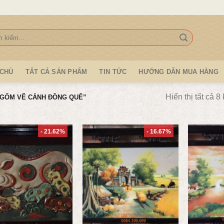
:
 CHỦ
TẤT CẢ SẢN PHẨM
TIN TỨC
HƯỚNG DẪN MUA HÀNG
Hiển thị tất cả 8
GỐM VẼ CẢNH ĐỒNG QUÊ”
- 21.62%
- 16.67%