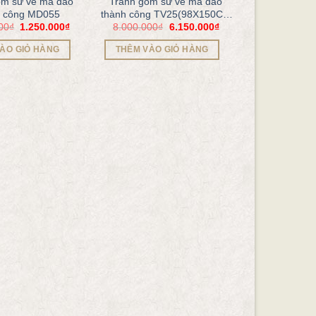
ốm sứ vẽ mã đáo
Tranh gốm sứ vẽ mã đáo
h công MD055
thành công TV25(98X150CM
00
₫
1.250.000
₫
8.000.000
₫
6.150.000
₫
cả khung)
ÀO GIỎ HÀNG
THÊM VÀO GIỎ HÀNG