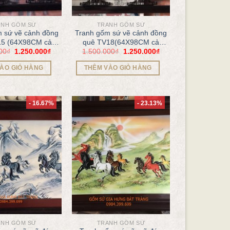
ANH GỐM SỨ
TRANH GỐM SỨ
 sứ vẽ cảnh đồng
Tranh gốm sứ vẽ cảnh đồng
15 (64X98CM cả
quê TV18(64X98CM cả
00
₫
1.250.000
₫
1.500.000
₫
1.250.000
₫
khung)
khung)
ÀO GIỎ HÀNG
THÊM VÀO GIỎ HÀNG
- 16.67%
- 23.13%
ANH GỐM SỨ
TRANH GỐM SỨ