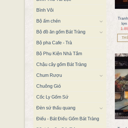
Bình Vôi
Tranh
Bộ ấm chén
lợ
1.8
Bộ đồ ăn gốm Bát Tràng
TH
Bộ pha Cafe - Trà
Bộ Phụ Kiện Nhà Tắm
Chậu cây gốm Bát Tràng
Chum Rượu
Chuông Gió
Cốc Ly Gốm Sứ
Đèn sứ thấu quang
Điếu - Bát Điếu Gốm Bát Tràng