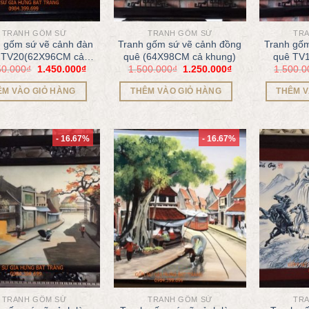
TRANH GỐM SỨ
TRANH GỐM SỨ
TR
 gốm sứ vẽ cảnh đàn
Tranh gốm sứ vẽ cảnh đồng
Tranh gốm
n TV20(62X96CM cả
quê (64X98CM cả khung)
quê TV
50.000
₫
1.450.000
₫
1.500.000
₫
1.250.000
₫
1.500.0
khung)
ÊM VÀO GIỎ HÀNG
THÊM VÀO GIỎ HÀNG
THÊM V
- 16.67%
- 16.67%
TRANH GỐM SỨ
TRANH GỐM SỨ
TR