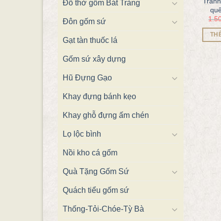
Tranh
Đồ thờ gốm Bát Tràng
qu
1.5
Đôn gốm sứ
TH
Gạt tàn thuốc lá
Gốm sứ xây dựng
Hũ Đựng Gạo
Khay đựng bánh kẹo
Khay ghỗ đựng ấm chén
Lọ lộc bình
Nồi kho cá gốm
Quà Tặng Gốm Sứ
Quách tiểu gốm sứ
Thống-Tỏi-Chóe-Tỳ Bà