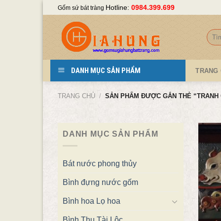
Skip
Hotline:
0984.399.699
Gốm sứ bát tràng
to
content
Tìm
kiếm
DANH MỤC SẢN PHẨM
TRANG
TRANG CHỦ
/
SẢN PHẨM ĐƯỢC GẮN THẺ “TRANH 
DANH MỤC SẢN PHẨM
Bát nước phong thủy
Bình đựng nước gốm
Bình hoa Lọ hoa
Bình Thu Tài Lộc