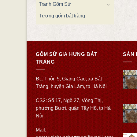
Tranh Gốm Sứ
Tượng gốm bát tràng
GỐM SỨ GIA HƯNG BÁT
SẢN 
TRÀNG
Đc: Thôn 5, Giang Cao, xã Bát
Tràng, huyện Gia Lâm, tp Hà Nội
CS2: Số 17, Ngõ 27, Võng Thị,
phường Bưởi, quận Tây Hồ, tp Hà
Nội
Mail: