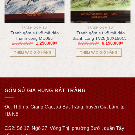
TRANH GỐM SỨ
TRANH GỐM SỨ
Tranh gốm sứ vẽ mã đáo
Tranh gốm sứ vẽ mã đáo
thành công MD055
thành công TV25(98X150CM
1.500.000
₫
1.250.000
₫
8.000.000
₫
6.150.000
₫
cả khung)
THÊM VÀO GIỎ HÀNG
THÊM VÀO GIỎ HÀNG
GỐM SỨ GIA HƯNG BÁT TRÀNG
Đc: Thôn 5, Giang Cao, xã Bát Tràng, huyện Gia Lâm, tp
Hà Nội
CS2: Số 17, Ngõ 27, Võng Thị, phường Bưởi, quận Tây