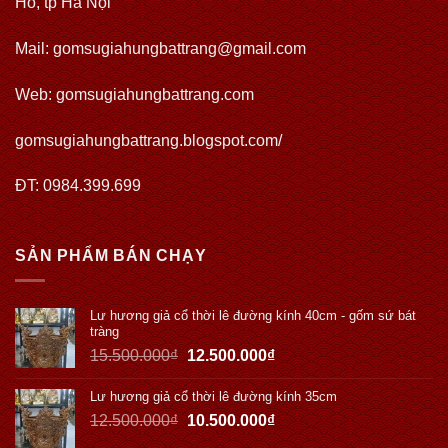
Hồ, tp Hà Nội
Mail: gomsugiahungbattrang@gmail.com
Web:
gomsugiahungbattrang.com
gomsugiahungbattrang.blogspot.com/
ĐT: 0984.399.699
SẢN PHẨM BÁN CHẠY
Lư hương giả cổ thời lê đường kính 40cm - gốm sứ bát
tràng
15.500.000
₫
12.500.000
₫
Lư hương giả cổ thời lê đường kính 35cm
12.500.000
₫
10.500.000
₫