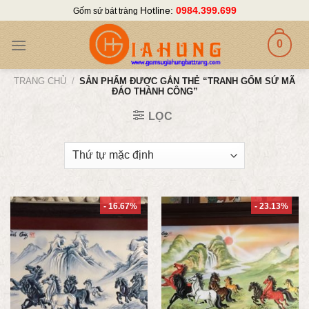
Skip
Hotline:
0984.399.699
Gốm sứ bát tràng
to
content
0
TRANG CHỦ
/
SẢN PHẨM ĐƯỢC GẮN THẺ “TRANH GỐM SỨ MÃ
ĐÁO THÀNH CÔNG”
LỌC
- 16.67%
- 23.13%