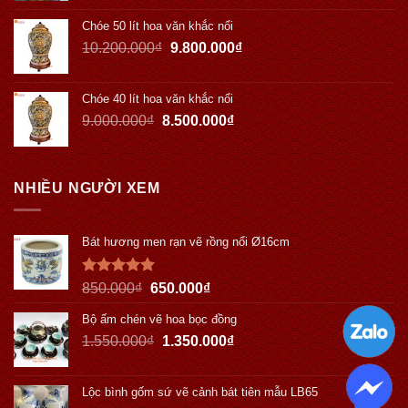
Chóe 50 lít hoa văn khắc nổi
10.200.000
₫
9.800.000
₫
Chóe 40 lít hoa văn khắc nổi
9.000.000
₫
8.500.000
₫
NHIỀU NGƯỜI XEM
Bát hương men rạn vẽ rồng nổi Ø16cm
Được xếp
850.000
₫
650.000
₫
hạng
5.00
5 sao
Bộ ấm chén vẽ hoa bọc đồng
1.550.000
₫
1.350.000
₫
Lộc bình gốm sứ vẽ cảnh bát tiên mẫu LB65