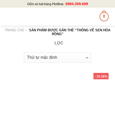
Skip
Hotline:
0984.399.699
Gốm sứ bát tràng
to
content
0
TRANG CHỦ
/
SẢN PHẨM ĐƯỢC GẮN THẺ “THỐNG VẼ SEN HÓA
RỒNG”
LỌC
- 15.38%