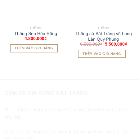
THỐNG
THỐNG
Thống Sen Hóa Rồng
Thống sứ Bát Tràng vẽ Long
4.800.000
₫
Lân Quy Phụng
6.500.000
₫
5.500.000
₫
THÊM VÀO GIỎ HÀNG
THÊM VÀO GIỎ HÀNG
GỐM SỨ GIA HƯNG BÁT TRÀNG
Đc: Thôn 5, Giang Cao, xã Bát Tràng, huyện Gia Lâm, tp
Hà Nội
CS2: Số 17, Ngõ 27, Võng Thị, phường Bưởi, quận Tây