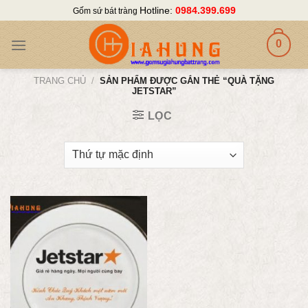
Skip
Hotline:
0984.399.699
Gốm sứ bát tràng
to
content
0
TRANG CHỦ
/
SẢN PHẨM ĐƯỢC GẮN THẺ “QUÀ TẶNG
JETSTAR”
LỌC