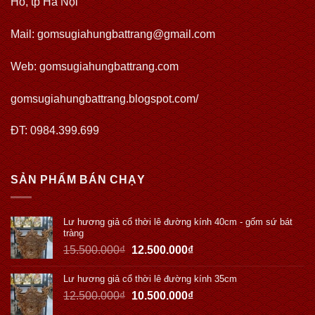
Hồ, tp Hà Nội
Mail: gomsugiahungbattrang@gmail.com
Web:
gomsugiahungbattrang.com
gomsugiahungbattrang.blogspot.com/
ĐT: 0984.399.699
SẢN PHẨM BÁN CHẠY
Lư hương giả cổ thời lê đường kính 40cm - gốm sứ bát
tràng
15.500.000
₫
12.500.000
₫
Lư hương giả cổ thời lê đường kính 35cm
12.500.000
₫
10.500.000
₫