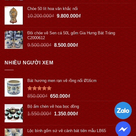
Chóe 50 lít hoa văn khắc nổi
10.200.000
₫
9.800.000
₫
Đôi chóe vẽ Sen cá 50L gốm Gia Hưng Bát Tràng
C2000612
9.500.000
₫
8.500.000
₫
NHIỀU NGƯỜI XEM
Bát hương men rạn vẽ rồng nổi Ø16cm
Được xếp
850.000
₫
650.000
₫
hạng
5.00
5 sao
Bộ ấm chén vẽ hoa bọc đồng
1.550.000
₫
1.350.000
₫
Lộc bình gốm sứ vẽ cảnh bát tiên mẫu LB65