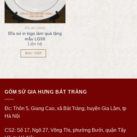
ĐĨA IN LOGO
Đĩa sứ in logo làm quà tặng
mẫu LG58
Liên hệ
ĐỌC TIẾP
GỐM SỨ GIA HƯNG BÁT TRÀNG
Đc: Thôn 5, Giang Cao, xã Bát Tràng, huyện Gia Lâm, tp
Hà Nội
CS2: Số 17, Ngõ 27, Võng Thị, phường Bưởi, quận Tây