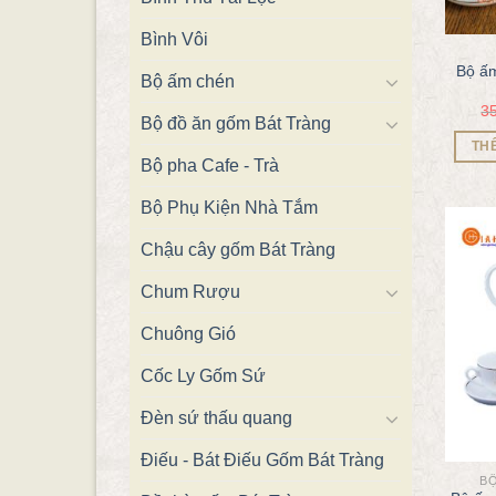
Bình Vôi
Bộ ấm
Bộ ấm chén
3
Bộ đồ ăn gốm Bát Tràng
TH
Bộ pha Cafe - Trà
Bộ Phụ Kiện Nhà Tắm
Chậu cây gốm Bát Tràng
Chum Rượu
Chuông Gió
Cốc Ly Gốm Sứ
Đèn sứ thấu quang
Điếu - Bát Điếu Gốm Bát Tràng
BỘ