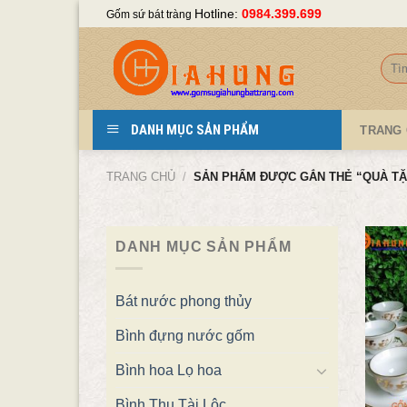
Skip
Hotline:
0984.399.699
Gốm sứ bát tràng
to
content
Tìm
kiếm
DANH MỤC SẢN PHẨM
TRANG
TRANG CHỦ
/
SẢN PHẨM ĐƯỢC GẮN THẺ “QUÀ TẶ
DANH MỤC SẢN PHẨM
Bát nước phong thủy
Bình đựng nước gốm
Bình hoa Lọ hoa
Bình Thu Tài Lộc