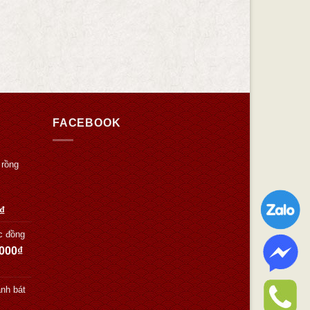
FACEBOOK
 rồng
₫
c đồng
.000
₫
nh bát