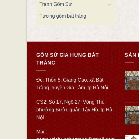
Tranh Gốm Sứ
Tượng gốm bát tràng
GỐM SỨ GIA HƯNG BÁT
SẢN 
TRÀNG
Đc: Thôn 5, Giang Cao, xã Bát
Tràng, huyện Gia Lâm, tp Hà Nội
CS2: Số 17, Ngõ 27, Võng Thị,
phường Bưởi, quận Tây Hồ, tp Hà
Nội
Mail: