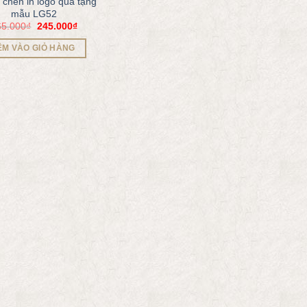
chén in logo quà tặng
mẫu LG52
65.000
₫
245.000
₫
ÊM VÀO GIỎ HÀNG