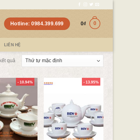
0
Hotline: 0984.399.699
0
₫
LIÊN HỆ
 kết quả
- 10.94%
- 13.95%