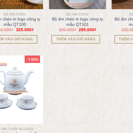
BỘ ẤM CHÉN
BỘ ẤM CHÉN
B
 chén in logo công ty
Bộ ấm chén in logo công ty
Bộ ấm ché
mẫu QT100
mẫu QT101
m
50.000
₫
325.000
₫
320.000
₫
285.000
₫
320.0
ÊM VÀO GIỎ HÀNG
THÊM VÀO GIỎ HÀNG
THÊM V
- 7.55%
 ẤM CHÉN IN LOGO