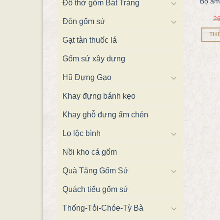
Bộ ấm 
Đồ thờ gốm Bát Tràng
2
Đôn gốm sứ
TH
Gạt tàn thuốc lá
Gốm sứ xây dựng
Hũ Đựng Gạo
Khay đựng bánh kẹo
Khay ghỗ đựng ấm chén
Lọ lộc bình
Nồi kho cá gốm
Quà Tặng Gốm Sứ
Quách tiểu gốm sứ
Thống-Tỏi-Chóe-Tỳ Bà