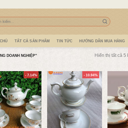
:
 CHỦ
TẤT CẢ SẢN PHẨM
TIN TỨC
HƯỚNG DẪN MUA HÀNG
Hiển thị tất cả 5
NG DOANH NGHIỆP”
- 7.14%
- 10.94%