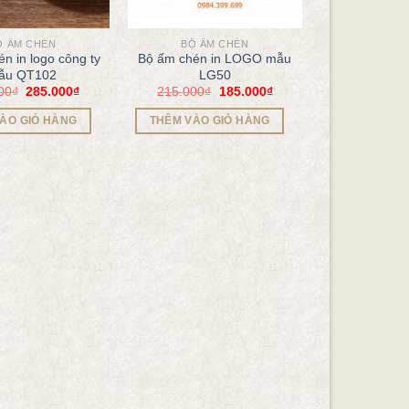
Ộ ẤM CHÉN
BỘ ẤM CHÉN
n in logo công ty
Bộ ấm chén in LOGO mẫu
ẫu QT102
LG50
00
₫
285.000
₫
215.000
₫
185.000
₫
ÀO GIỎ HÀNG
THÊM VÀO GIỎ HÀNG