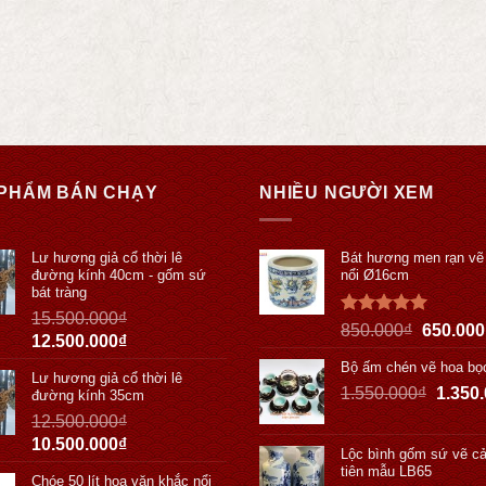
PHẨM BÁN CHẠY
NHIỀU NGƯỜI XEM
Lư hương giả cổ thời lê
Bát hương men rạn vẽ
đường kính 40cm - gốm sứ
nổi Ø16cm
bát tràng
15.500.000
₫
Được xếp
850.000
₫
650.000
12.500.000
₫
hạng
5.00
5 sao
Bộ ấm chén vẽ hoa bọ
Lư hương giả cổ thời lê
1.550.000
₫
1.350
đường kính 35cm
12.500.000
₫
10.500.000
₫
Lộc bình gốm sứ vẽ cả
tiên mẫu LB65
Chóe 50 lít hoa văn khắc nổi