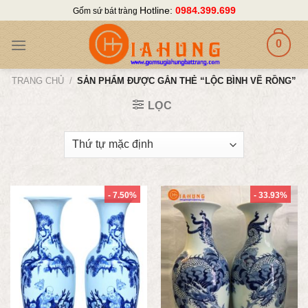
Skip
Hotline:
0984.399.699
Gốm sứ bát tràng
to
content
0
TRANG CHỦ
/
SẢN PHẨM ĐƯỢC GẮN THẺ “LỘC BÌNH VẼ RỒNG”
LỌC
- 7.50%
- 33.93%