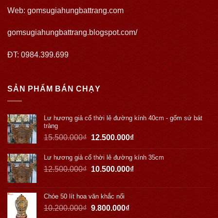
Web:
gomsugiahungbattrang.com
gomsugiahungbattrang.blogspot.com/
ĐT: 0984.399.699
SẢN PHẨM BÁN CHẠY
Lư hương giả cổ thời lê đường kính 40cm - gốm sứ bát
tràng
15.500.000
₫
12.500.000
₫
Lư hương giả cổ thời lê đường kính 35cm
12.500.000
₫
10.500.000
₫
Chóe 50 lít hoa văn khắc nổi
10.200.000
₫
9.800.000
₫