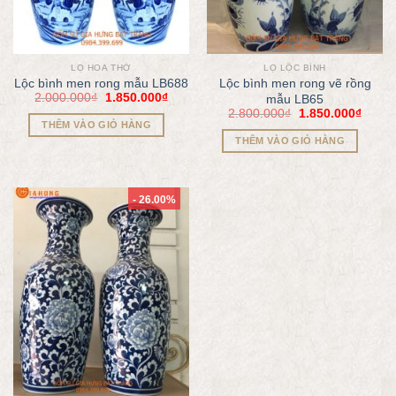
LỌ HOA THỜ
LỌ LỘC BÌNH
Lộc bình men rong mẫu LB688
Lộc bình men rong vẽ rồng
2.000.000
₫
1.850.000
₫
mẫu LB65
2.800.000
₫
1.850.000
₫
THÊM VÀO GIỎ HÀNG
THÊM VÀO GIỎ HÀNG
- 26.00%