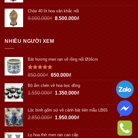
Chóe 40 lít hoa văn khắc nổi
9.000.000
₫
8.500.000
₫
NHIỀU NGƯỜI XEM
Bát hương men rạn vẽ rồng nổi Ø16cm
Được xếp
850.000
₫
650.000
₫
hạng
5.00
5 sao
Bộ ấm chén vẽ hoa bọc đồng
1.550.000
₫
1.350.000
₫
Lộc bình gốm sứ vẽ cảnh bát tiên mẫu LB65
2.850.000
₫
1.950.000
₫
Lọ hoa thờ men rạn cao cấp