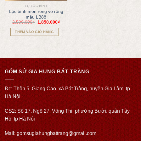
LỌ LỘC BÌNH
Lộc bình men rong vẽ rồng
mẫu LB88
2.500.000
₫
1.850.000
₫
THÊM VÀO GIỎ HÀNG
GỐM SỨ GIA HƯNG BÁT TRÀNG
Đc: Thôn 5, Giang Cao, xã Bát Tràng, huyện Gia Lâm, tp
Hà Nội
CS2: Số 17, Ngõ 27, Võng Thị, phường Bưởi, quận Tây
Hồ, tp Hà Nội
Mail: gomsugiahungbattrang@gmail.com