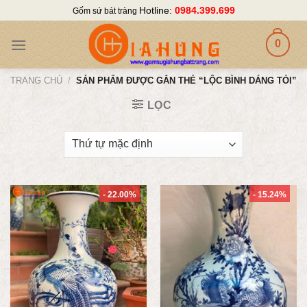
Skip
Hotline:
0984.399.699
Gốm sứ bát tràng
to
content
0
TRANG CHỦ
/
SẢN PHẨM ĐƯỢC GẮN THẺ “LỘC BÌNH DÁNG TỎI”
LỌC
- 22.00%
- 15.24%