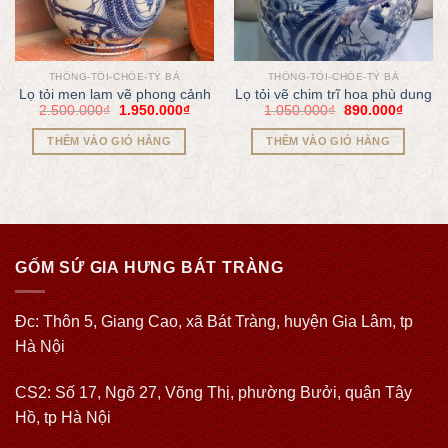
THỐNG-TỎI-CHÓE-TỲ BÀ
THỐNG-TỎI-CHÓE-TỲ BÀ
Lọ tỏi men lam vẽ phong cảnh
Lọ tỏi vẽ chim trĩ hoa phù dung
2.500.000
₫
1.950.000
₫
1.050.000
₫
890.000
₫
THÊM VÀO GIỎ HÀNG
THÊM VÀO GIỎ HÀNG
GỐM SỨ GIA HƯNG BÁT TRÀNG
Đc: Thôn 5, Giang Cao, xã Bát Tràng, huyện Gia Lâm, tp
Hà Nội
CS2: Số 17, Ngõ 27, Võng Thị, phường Bưởi, quận Tây
Hồ, tp Hà Nội