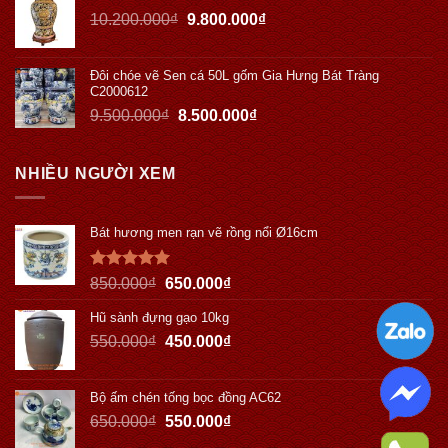
10.200.000
₫
9.800.000
₫
Đôi chóe vẽ Sen cá 50L gốm Gia Hưng Bát Tràng
C2000612
9.500.000
₫
8.500.000
₫
NHIỀU NGƯỜI XEM
Bát hương men rạn vẽ rồng nổi Ø16cm
Được xếp
850.000
₫
650.000
₫
hạng
5.00
5 sao
Hũ sành đựng gạo 10kg
550.000
₫
450.000
₫
Bộ ấm chén tống bọc đồng AC62
650.000
₫
550.000
₫