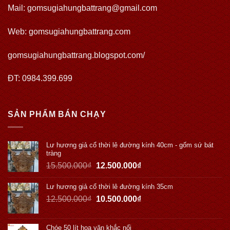
Mail: gomsugiahungbattrang@gmail.com
Web:
gomsugiahungbattrang.com
gomsugiahungbattrang.blogspot.com/
ĐT: 0984.399.699
SẢN PHẨM BÁN CHẠY
Lư hương giả cổ thời lê đường kính 40cm - gốm sứ bát
tràng
15.500.000
₫
12.500.000
₫
Lư hương giả cổ thời lê đường kính 35cm
12.500.000
₫
10.500.000
₫
Chóe 50 lít hoa văn khắc nổi