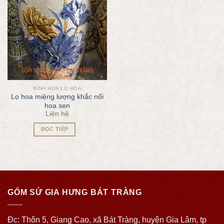
BÌNH HOA LỌ HOA
Lọ hoa miệng lượng khắc nổi
hoa sen
Liên hệ
ĐỌC TIẾP
GỐM SỨ GIA HƯNG BÁT TRÀNG
Đc: Thôn 5, Giang Cao, xã Bát Tràng, huyện Gia Lâm, tp