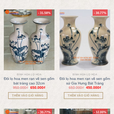
- 31.58%
- 30.77%
BÌNH HOA LỌ HOA
BÌNH HOA LỌ HOA
Đôi lọ hoa men rạn vẽ sen gốm
Đôi lọ hoa men rạn vẽ sen gốm
bát tràng cao 32cm
sứ Gia Hưng Bát Tràng
950.000
₫
650.000
₫
650.000
₫
450.000
₫
THÊM VÀO GIỎ HÀNG
THÊM VÀO GIỎ HÀNG
- 30.77%
- 32.00%