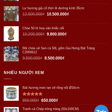
Lư hương giả cổ thời lê đường kính 35cm
12.500.000
₫
10.500.000
₫
Chóe 50 lít hoa văn khắc nổi
10.200.000
₫
9.800.000
₫
Đôi chóe vẽ Sen cá 50L gốm Gia Hưng Bát Tràng
C2000612
9.500.000
₫
8.500.000
₫
NHIỀU NGƯỜI XEM
Bát hương men rạn vẽ rồng nổi Ø16cm
Được xếp
850.000
₫
650.000
₫
hạng
5.00
5 sao
Tranh cá Chép trông trăng (50x100CM)