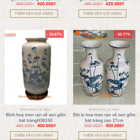
480.000
₫
420.000
₫
480.000
₫
420.000
₫
THÊM VÀO GIỎ HÀNG
THÊM VÀO GIỎ HÀNG
- 16.67%
- 30.77%
BÌNH HOA LỌ HOA
BÌNH HOA LỌ HOA
Bình hoa men rạn vẽ sen gốm
Đôi lọ hoa men rạn vẽ sen gốm
bát tràngH38150
bát tràng cao 27cm
480.000
₫
400.000
₫
650.000
₫
450.000
₫
THÊM VÀO GIỎ HÀNG
THÊM VÀO GIỎ HÀNG