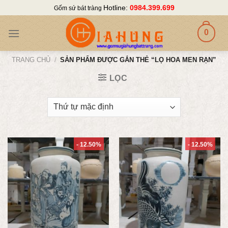
Skip
Hotline:
0984.399.699
Gốm sứ bát tràng
to
content
0
TRANG CHỦ
/
SẢN PHẨM ĐƯỢC GẮN THẺ “LỌ HOA MEN RẠN”
LỌC
- 12.50%
- 12.50%