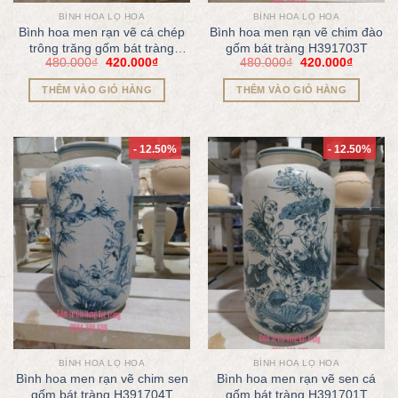
BÌNH HOA LỌ HOA
BÌNH HOA LỌ HOA
Bình hoa men rạn vẽ cá chép
Bình hoa men rạn vẽ chim đào
trông trăng gốm bát tràng
gốm bát tràng H391703T
480.000
₫
420.000
₫
480.000
₫
420.000
₫
H391702T
THÊM VÀO GIỎ HÀNG
THÊM VÀO GIỎ HÀNG
- 12.50%
- 12.50%
BÌNH HOA LỌ HOA
BÌNH HOA LỌ HOA
Bình hoa men rạn vẽ chim sen
Bình hoa men rạn vẽ sen cá
gốm bát tràng H391704T
gốm bát tràng H391701T