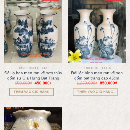
BÌNH HOA LỌ HOA
BÌNH HOA LỌ HOA
Đôi lọ hoa men rạn vẽ sơn thủy
Đôi lộc bình men rạn vẽ sen
gốm sứ Gia Hưng Bát Tràng
gốm bát tràng cao 45cm
650.000
₫
450.000
₫
1.250.000
₫
850.000
₫
THÊM VÀO GIỎ HÀNG
THÊM VÀO GIỎ HÀNG