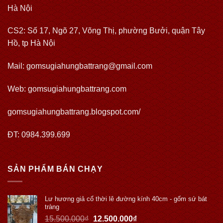
Hà Nội
CS2: Số 17, Ngõ 27, Võng Thị, phường Bưởi, quận Tây
Hồ, tp Hà Nội
Mail: gomsugiahungbattrang@gmail.com
Web:
gomsugiahungbattrang.com
gomsugiahungbattrang.blogspot.com/
ĐT: 0984.399.699
SẢN PHẨM BÁN CHẠY
Lư hương giả cổ thời lê đường kính 40cm - gốm sứ bát
tràng
15.500.000
₫
12.500.000
₫