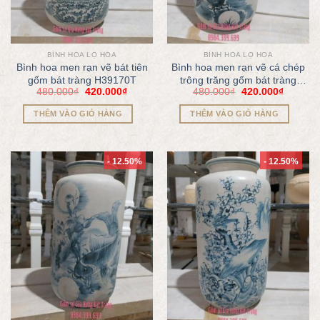
BÌNH HOA LỌ HOA
BÌNH HOA LỌ HOA
Bình hoa men rạn vẽ bát tiên
Bình hoa men rạn vẽ cá chép
gốm bát tràng H39170T
trông trăng gốm bát tràng
480.000
₫
420.000
₫
480.000
₫
420.000
₫
H391702T
THÊM VÀO GIỎ HÀNG
THÊM VÀO GIỎ HÀNG
- 12.50%
- 12.50%