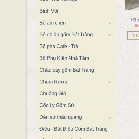
Bình Vôi
Hũ 
Bộ ấm chén
6
Bộ đồ ăn gốm Bát Tràng
TH
Bộ pha Cafe - Trà
Bộ Phụ Kiện Nhà Tắm
Chậu cây gốm Bát Tràng
Chum Rượu
Chuông Gió
Cốc Ly Gốm Sứ
Đèn sứ thấu quang
Điếu - Bát Điếu Gốm Bát Tràng