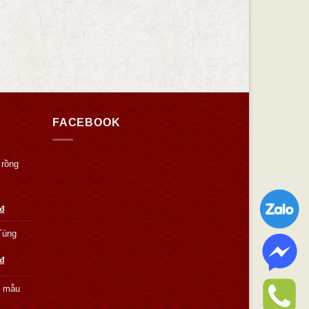
FACEBOOK
 rồng
₫
Tùng
₫
g mẫu