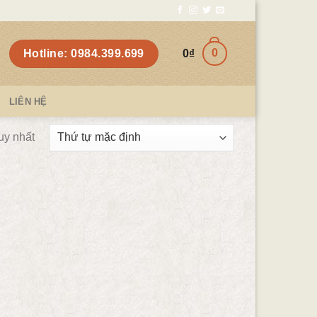
0
Hotline: 0984.399.699
0
₫
LIÊN HỆ
uy nhất