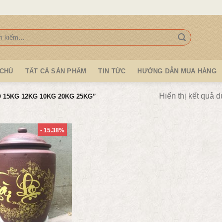
:
 CHỦ
TẤT CẢ SẢN PHẨM
TIN TỨC
HƯỚNG DẪN MUA HÀNG
Hiển thị kết quả d
15KG 12KG 10KG 20KG 25KG”
- 15.38%