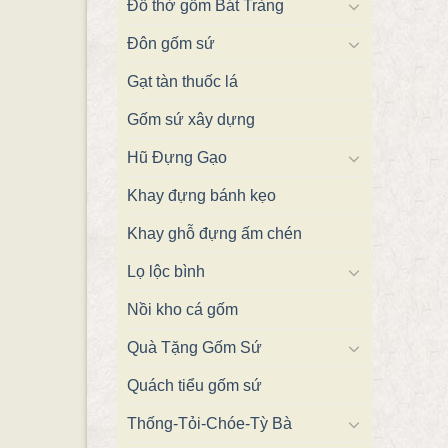
Đồ thờ gốm Bát Tràng
Đôn gốm sứ
Gạt tàn thuốc lá
Gốm sứ xây dựng
Hũ Đựng Gạo
Khay đựng bánh kẹo
Khay ghỗ đựng ấm chén
Lọ lộc bình
Nồi kho cá gốm
Quà Tặng Gốm Sứ
Quách tiểu gốm sứ
Thống-Tỏi-Chóe-Tỳ Bà