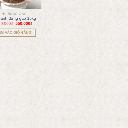
HŨ ĐỰNG GẠO
sành đựng gạo 15kg
50.000
₫
550.000
₫
ÊM VÀO GIỎ HÀNG