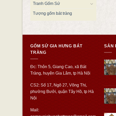
Tranh Gốm Sứ
Tượng gốm bát tràng
GỐM SỨ GIA HƯNG BÁT
SẢN 
TRÀNG
Đc: Thôn 5, Giang Cao, xã Bát
Tràng, huyện Gia Lâm, tp Hà Nội
CS2: Số 17, Ngõ 27, Võng Thị,
phường Bưởi, quận Tây Hồ, tp Hà
Nội
Mail: