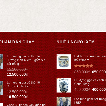
PHẨM BÁN CHẠY
NHIỀU NGƯỜI XEM
Lư hương giả cổ thời lê
Bát hương men rạn vẽ
đường kính 40cm - gốm sứ
nổi Ø16cm
bát tràng
15.500.000
₫
Được xếp
850.000
₫
650.000
12.500.000
₫
hạng
5.00
5 sao
Hũ đựng gạo vẽ cảnh 
Lư hương giả cổ thời lê
Chùa 10Kg
đường kính 35cm
460.000
₫
400.000
12.500.000
₫
10.500.000
₫
Lộc bình gốm bát tràn
LB58
Chóe 50 lít hoa văn khắc nổi