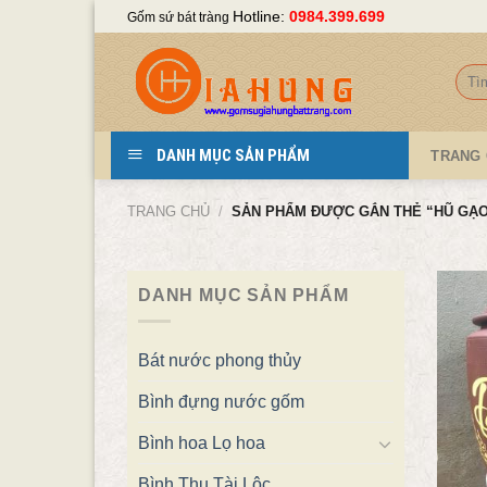
Skip
Hotline:
0984.399.699
Gốm sứ bát tràng
to
content
Tìm
kiếm
DANH MỤC SẢN PHẨM
TRANG
TRANG CHỦ
/
SẢN PHẨM ĐƯỢC GẮN THẺ “HŨ GẠO 
DANH MỤC SẢN PHẨM
Bát nước phong thủy
Bình đựng nước gốm
Bình hoa Lọ hoa
Bình Thu Tài Lộc