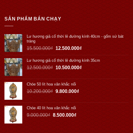
SẢN PHẨM BÁN CHẠY
Lư hương giả cổ thời lê đường kính 40cm - gốm sứ bát
tràng
15.500.000
₫
12.500.000
₫
Lư hương giả cổ thời lê đường kính 35cm
12.500.000
₫
10.500.000
₫
Chóe 50 lít hoa văn khắc nổi
10.200.000
₫
9.800.000
₫
Chóe 40 lít hoa văn khắc nổi
9.000.000
₫
8.500.000
₫