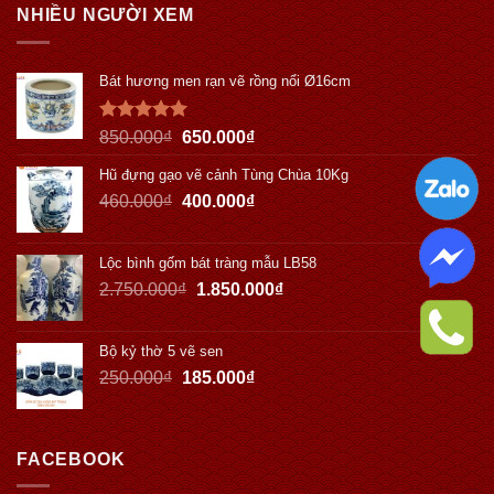
NHIỀU NGƯỜI XEM
Bát hương men rạn vẽ rồng nổi Ø16cm
Được xếp
850.000
₫
650.000
₫
hạng
5.00
5 sao
Hũ đựng gạo vẽ cảnh Tùng Chùa 10Kg
460.000
₫
400.000
₫
Lộc bình gốm bát tràng mẫu LB58
2.750.000
₫
1.850.000
₫
Bộ kỷ thờ 5 vẽ sen
250.000
₫
185.000
₫
FACEBOOK