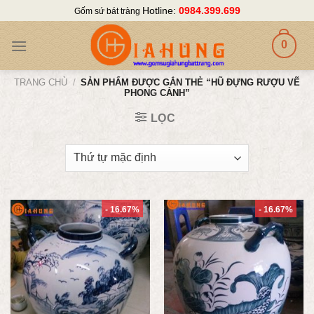
Skip
Hotline:
0984.399.699
Gốm sứ bát tràng
to
content
0
TRANG CHỦ
/
SẢN PHẨM ĐƯỢC GẮN THẺ “HŨ ĐỰNG RƯỢU VẼ
PHONG CẢNH”
LỌC
- 16.67%
- 16.67%