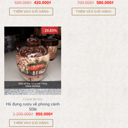
500.000
₫
420.000
₫
700.000
₫
580.000
₫
THÊM VÀO GIỎ HÀNG
THÊM VÀO GIỎ HÀNG
- 20.83%
CHUM RƯỢU
Hũ đựng rượu vẽ phong cảnh
50lit
1.200.000
₫
950.000
₫
THÊM VÀO GIỎ HÀNG