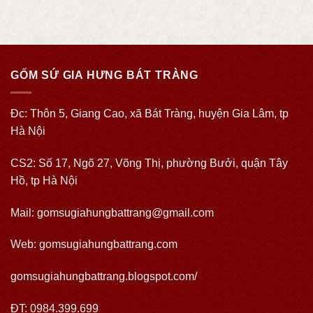
GỐM SỨ GIA HƯNG BÁT TRÀNG
Đc: Thôn 5, Giang Cao, xã Bát Tràng, huyện Gia Lâm, tp
Hà Nội
CS2: Số 17, Ngõ 27, Võng Thị, phường Bưởi, quận Tây
Hồ, tp Hà Nội
Mail: gomsugiahungbattrang@gmail.com
Web:
gomsugiahungbattrang.com
gomsugiahungbattrang.blogspot.com/
ĐT: 0984.399.699