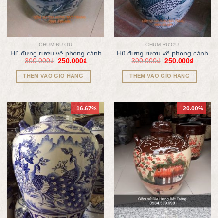
CHUM RƯỢU
CHUM RƯỢU
Hũ đựng rượu vẽ phong cảnh
Hũ đựng rượu vẽ phong cảnh
300.000
₫
250.000
₫
300.000
₫
250.000
₫
THÊM VÀO GIỎ HÀNG
THÊM VÀO GIỎ HÀNG
- 16.67%
- 20.00%