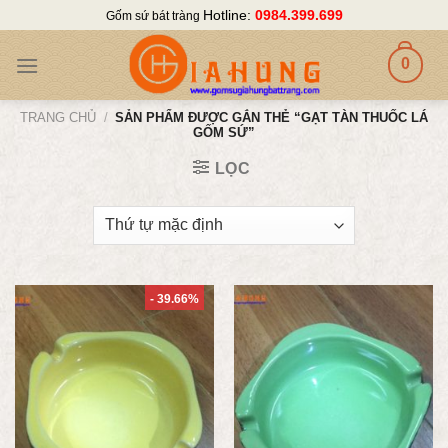
Skip
Hotline:
0984.399.699
Gốm sứ bát tràng
to
content
0
TRANG CHỦ
/
SẢN PHẨM ĐƯỢC GẮN THẺ “GẠT TÀN THUỐC LÁ
GỐM SỨ”
LỌC
- 39.66%