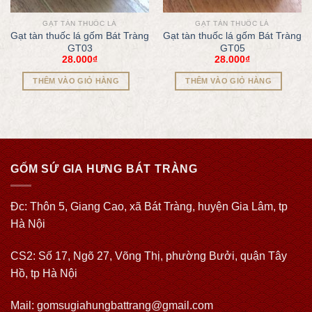
GẠT TÀN THUỐC LÁ
GẠT TÀN THUỐC LÁ
Gạt tàn thuốc lá gốm Bát Tràng
Gạt tàn thuốc lá gốm Bát Tràng
GT03
GT05
28.000
₫
28.000
₫
THÊM VÀO GIỎ HÀNG
THÊM VÀO GIỎ HÀNG
GỐM SỨ GIA HƯNG BÁT TRÀNG
Đc: Thôn 5, Giang Cao, xã Bát Tràng, huyện Gia Lâm, tp
Hà Nội
CS2: Số 17, Ngõ 27, Võng Thị, phường Bưởi, quận Tây
Hồ, tp Hà Nội
Mail: gomsugiahungbattrang@gmail.com