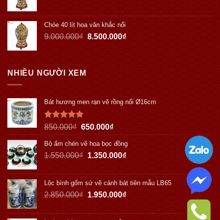
Chóe 40 lít hoa văn khắc nổi
9.000.000
₫
8.500.000
₫
NHIỀU NGƯỜI XEM
Bát hương men rạn vẽ rồng nổi Ø16cm
Được xếp
850.000
₫
650.000
₫
hạng
5.00
5 sao
Bộ ấm chén vẽ hoa bọc đồng
1.550.000
₫
1.350.000
₫
Lộc bình gốm sứ vẽ cảnh bát tiên mẫu LB65
2.850.000
₫
1.950.000
₫