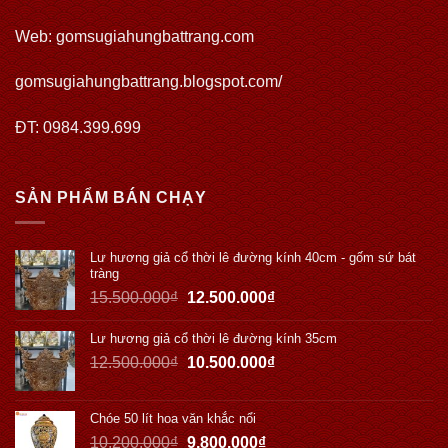
Web:
gomsugiahungbattrang.com
gomsugiahungbattrang.blogspot.com/
ĐT: 0984.399.699
SẢN PHẨM BÁN CHẠY
Lư hương giả cổ thời lê đường kính 40cm - gốm sứ bát
tràng
15.500.000
₫
12.500.000
₫
Lư hương giả cổ thời lê đường kính 35cm
12.500.000
₫
10.500.000
₫
Chóe 50 lít hoa văn khắc nổi
10.200.000
₫
9.800.000
₫