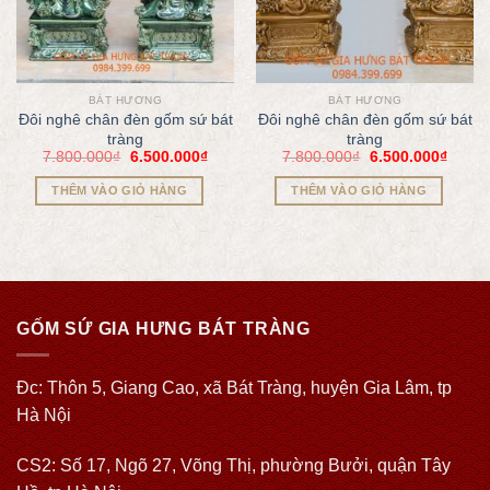
BÁT HƯƠNG
BÁT HƯƠNG
Đôi nghê chân đèn gốm sứ bát
Đôi nghê chân đèn gốm sứ bát
tràng
tràng
7.800.000
₫
6.500.000
₫
7.800.000
₫
6.500.000
₫
THÊM VÀO GIỎ HÀNG
THÊM VÀO GIỎ HÀNG
GỐM SỨ GIA HƯNG BÁT TRÀNG
Đc: Thôn 5, Giang Cao, xã Bát Tràng, huyện Gia Lâm, tp
Hà Nội
CS2: Số 17, Ngõ 27, Võng Thị, phường Bưởi, quận Tây