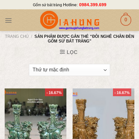
Skip
Hotline:
0984.399.699
Gốm sứ bát tràng
to
content
0
TRANG CHỦ
/
SẢN PHẨM ĐƯỢC GẮN THẺ “ĐÔI NGHÊ CHÂN ĐÈN
GỐM SỨ BÁT TRÀNG”
LỌC
- 16.67%
- 16.67%