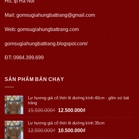
Hồ, tp Hà Nội
Mail: gomsugiahungbattrang@gmail.com
Web:
gomsugiahungbattrang.com
gomsugiahungbattrang.blogspot.com/
ĐT: 0984.399.699
SẢN PHẨM BÁN CHẠY
Lư hương giả cổ thời lê đường kính 40cm - gốm sứ bát
tràng
15.500.000
₫
12.500.000
₫
Lư hương giả cổ thời lê đường kính 35cm
12.500.000
₫
10.500.000
₫