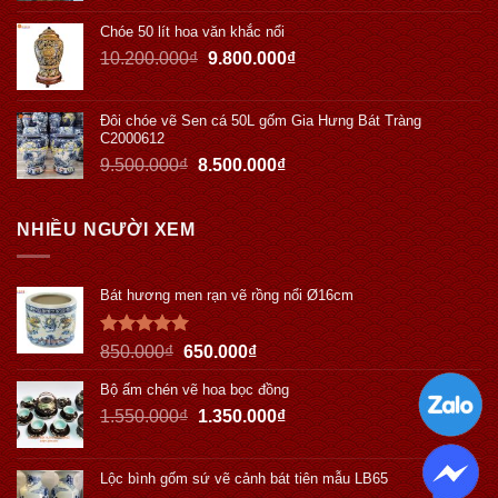
Chóe 50 lít hoa văn khắc nổi
10.200.000
₫
9.800.000
₫
Đôi chóe vẽ Sen cá 50L gốm Gia Hưng Bát Tràng
C2000612
9.500.000
₫
8.500.000
₫
NHIỀU NGƯỜI XEM
Bát hương men rạn vẽ rồng nổi Ø16cm
Được xếp
850.000
₫
650.000
₫
hạng
5.00
5 sao
Bộ ấm chén vẽ hoa bọc đồng
1.550.000
₫
1.350.000
₫
Lộc bình gốm sứ vẽ cảnh bát tiên mẫu LB65