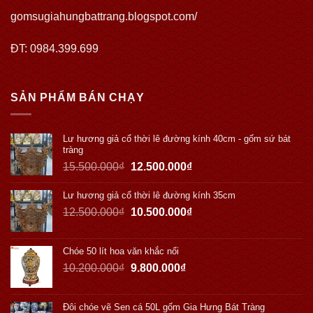
gomsugiahungbattrang.blogspot.com/
ĐT: 0984.399.699
SẢN PHẨM BÁN CHẠY
Lư hương giả cổ thời lê đường kính 40cm - gốm sứ bát
tràng
15.500.000
₫
12.500.000
₫
Lư hương giả cổ thời lê đường kính 35cm
12.500.000
₫
10.500.000
₫
Chóe 50 lít hoa văn khắc nổi
10.200.000
₫
9.800.000
₫
Đôi chóe vẽ Sen cá 50L gốm Gia Hưng Bát Tràng