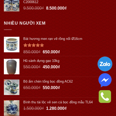
C2000612
9.500.000
₫
8.500.000
₫
NHIỀU NGƯỜI XEM
Bát hương men rạn vẽ rồng nổi Ø16cm
Được xếp
850.000
₫
650.000
₫
hạng
5.00
5 sao
Hũ sành đựng gạo 10kg
550.000
₫
450.000
₫
Bộ ấm chén tống bọc đồng AC62
650.000
₫
550.000
₫
Bình thu tài lộc vẽ sen cá bọc đồng mẫu TL64
1.500.000
₫
1.280.000
₫