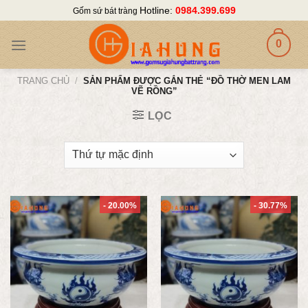
Skip
Hotline:
0984.399.699
Gốm sứ bát tràng
to
content
0
TRANG CHỦ
/
SẢN PHẨM ĐƯỢC GẮN THẺ “ĐỒ THỜ MEN LAM
VẼ RỒNG”
LỌC
- 20.00%
- 30.77%