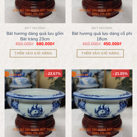
BÁT HƯƠNG
BÁT HƯƠNG
Bát hương dáng quả lựu gốm
Bát hương quả lựu dáng cổ phi
Bát tràng 23cm
18cm
850.000
₫
680.000
₫
650.000
₫
450.000
₫
THÊM VÀO GIỎ HÀNG
THÊM VÀO GIỎ HÀNG
- 22.67%
- 21.05%