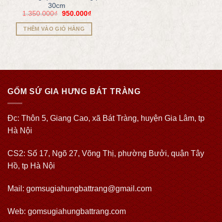
30cm
1.350.000
₫
950.000
₫
THÊM VÀO GIỎ HÀNG
GỐM SỨ GIA HƯNG BÁT TRÀNG
Đc: Thôn 5, Giang Cao, xã Bát Tràng, huyện Gia Lâm, tp
Hà Nội
CS2: Số 17, Ngõ 27, Võng Thị, phường Bưởi, quận Tây
Hồ, tp Hà Nội
Mail: gomsugiahungbattrang@gmail.com
Web:
gomsugiahungbattrang.com