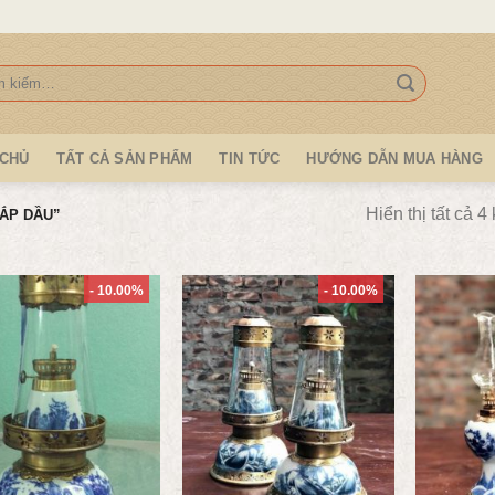
:
 CHỦ
TẤT CẢ SẢN PHẨM
TIN TỨC
HƯỚNG DẪN MUA HÀNG
Hiển thị tất cả 4
ẮP DẦU”
- 10.00%
- 10.00%