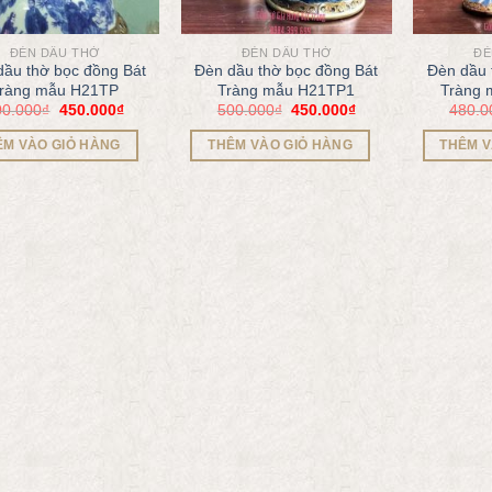
ĐÈN DẦU THỜ
ĐÈN DẦU THỜ
ĐÈ
dầu thờ bọc đồng Bát
Đèn dầu thờ bọc đồng Bát
Đèn dầu 
ràng mẫu H21TP
Tràng mẫu H21TP1
Tràng
00.000
₫
450.000
₫
500.000
₫
450.000
₫
480.0
ÊM VÀO GIỎ HÀNG
THÊM VÀO GIỎ HÀNG
THÊM V