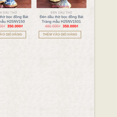
N DẦU THỜ
ĐÈN DẦU THỜ
thờ bọc đồng Bát
Đèn dầu thờ bọc đồng Bát
 mẫu H25NV150
Tràng mẫu H25NV1501
00
₫
350.000
₫
480.000
₫
350.000
₫
ÀO GIỎ HÀNG
THÊM VÀO GIỎ HÀNG