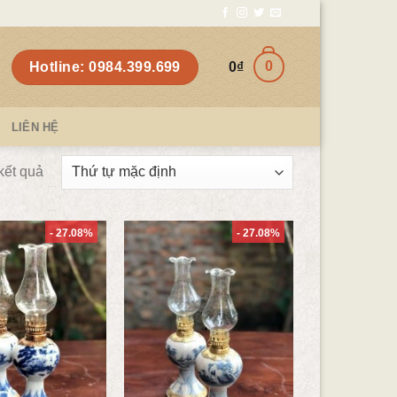
0
Hotline: 0984.399.699
0
₫
LIÊN HỆ
 kết quả
- 27.08%
- 27.08%