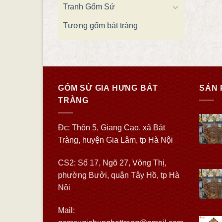
Tranh Gốm Sứ
Tượng gốm bát tràng
GỐM SỨ GIA HƯNG BÁT
SẢN 
TRÀNG
Đc: Thôn 5, Giang Cao, xã Bát
Tràng, huyện Gia Lâm, tp Hà Nội
CS2: Số 17, Ngõ 27, Võng Thị,
phường Bưởi, quận Tây Hồ, tp Hà
Nội
Mail: