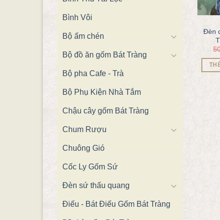
Bình Vôi
Đèn 
Bộ ấm chén
T
5
Bộ đồ ăn gốm Bát Tràng
TH
Bộ pha Cafe - Trà
Bộ Phụ Kiện Nhà Tắm
Chậu cây gốm Bát Tràng
Chum Rượu
Chuông Gió
Cốc Ly Gốm Sứ
Đèn sứ thấu quang
Điếu - Bát Điếu Gốm Bát Tràng