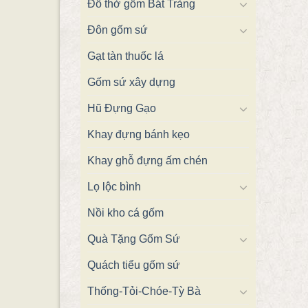
Đồ thờ gốm Bát Tràng
Đôn gốm sứ
Gạt tàn thuốc lá
Gốm sứ xây dựng
Hũ Đựng Gạo
Khay đựng bánh kẹo
Khay ghỗ đựng ấm chén
Lọ lộc bình
Nồi kho cá gốm
Quà Tặng Gốm Sứ
Quách tiểu gốm sứ
Thống-Tỏi-Chóe-Tỳ Bà