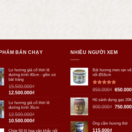
PHẨM BÁN CHẠY
NHIỀU NGƯỜI XEM
Lư hương giả cổ thời lê
Bát hương men rạn vẽ
đường kính 40cm - gốm sứ
nổi Ø16cm
bát tràng
15.500.000
₫
Được xếp
850.000
₫
650.000
12.500.000
₫
hạng
5.00
5 sao
Hũ sành đựng gạo 20
Lư hương giả cổ thời lê
800.000
₫
750.000
đường kính 35cm
12.500.000
₫
10.500.000
₫
Ống cắm hương thờ
115.000
₫
Chóe 50 lít hoa văn khắc nổi