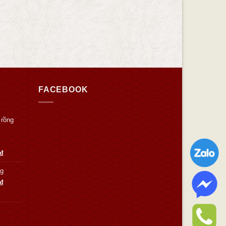
FACEBOOK
 rồng
₫
Kg
₫