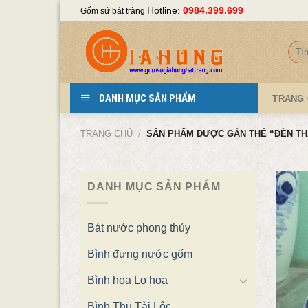
Skip
Hotline:
0984.399.699
Gốm sứ bát tràng
to
content
Tìm
kiếm
DANH MỤC SẢN PHẨM
TRANG
TRANG CHỦ
/
SẢN PHẨM ĐƯỢC GẮN THẺ “ĐÈN TH
DANH MỤC SẢN PHẨM
Bát nước phong thủy
Bình đựng nước gốm
Bình hoa Lọ hoa
Bình Thu Tài Lộc