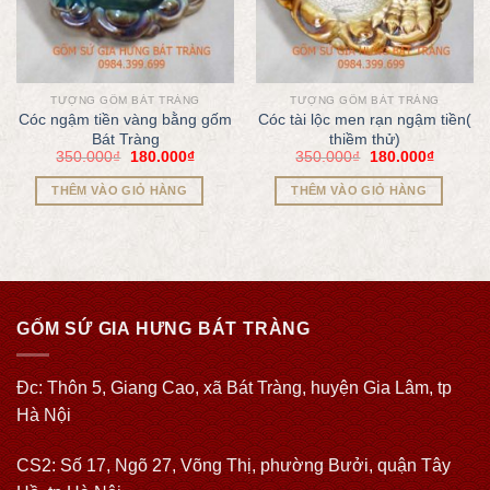
TƯỢNG GỐM BÁT TRÀNG
TƯỢNG GỐM BÁT TRÀNG
Cóc ngậm tiền vàng bằng gốm
Cóc tài lộc men rạn ngậm tiền(
Bát Tràng
thiềm thử)
350.000
₫
180.000
₫
350.000
₫
180.000
₫
THÊM VÀO GIỎ HÀNG
THÊM VÀO GIỎ HÀNG
GỐM SỨ GIA HƯNG BÁT TRÀNG
Đc: Thôn 5, Giang Cao, xã Bát Tràng, huyện Gia Lâm, tp
Hà Nội
CS2: Số 17, Ngõ 27, Võng Thị, phường Bưởi, quận Tây