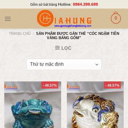
Skip
Hotline:
0984.399.699
Gốm sứ bát tràng
to
content
0
TRANG CHỦ
/
SẢN PHẨM ĐƯỢC GẮN THẺ “CÓC NGẬM TIỀN
VÀNG BẰNG GỐM”
LỌC
- 48.57%
- 48.57%