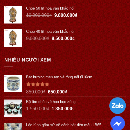
Chóe 50 lít hoa văn khắc nổi
10.200.000
₫
9.800.000
₫
Chóe 40 lít hoa văn khắc nổi
9.000.000
₫
8.500.000
₫
NHIỀU NGƯỜI XEM
Bát hương men rạn vẽ rồng nổi Ø16cm
Được xếp
850.000
₫
650.000
₫
hạng
5.00
5 sao
Bộ ấm chén vẽ hoa bọc đồng
1.550.000
₫
1.350.000
₫
Lộc bình gốm sứ vẽ cảnh bát tiên mẫu LB65