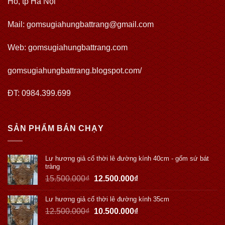
Hồ, tp Hà Nội
Mail: gomsugiahungbattrang@gmail.com
Web:
gomsugiahungbattrang.com
gomsugiahungbattrang.blogspot.com/
ĐT: 0984.399.699
SẢN PHẨM BÁN CHẠY
Lư hương giả cổ thời lê đường kính 40cm - gốm sứ bát
tràng
15.500.000
₫
12.500.000
₫
Lư hương giả cổ thời lê đường kính 35cm
12.500.000
₫
10.500.000
₫