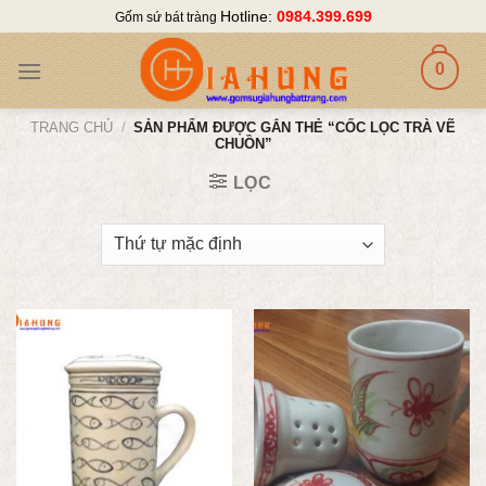
Skip
Hotline:
0984.399.699
Gốm sứ bát tràng
to
content
0
TRANG CHỦ
/
SẢN PHẨM ĐƯỢC GẮN THẺ “CỐC LỌC TRÀ VẼ
CHUỒN”
LỌC