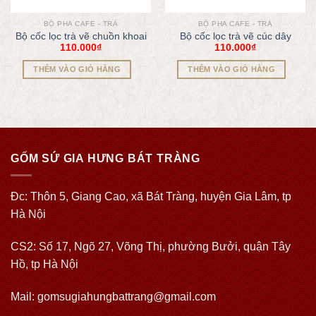
BỘ PHA CAFE - TRÀ
BỘ PHA CAFE - TRÀ
Bộ cốc lọc trà vẽ chuồn khoai
Bộ cốc lọc trà vẽ cúc dây
110.000
₫
110.000
₫
THÊM VÀO GIỎ HÀNG
THÊM VÀO GIỎ HÀNG
GỐM SỨ GIA HƯNG BÁT TRÀNG
Đc: Thôn 5, Giang Cao, xã Bát Tràng, huyện Gia Lâm, tp
Hà Nội
CS2: Số 17, Ngõ 27, Võng Thị, phường Bưởi, quận Tây
Hồ, tp Hà Nội
Mail: gomsugiahungbattrang@gmail.com