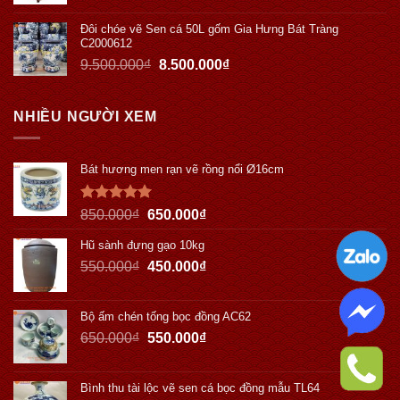
Đôi chóe vẽ Sen cá 50L gốm Gia Hưng Bát Tràng
C2000612
9.500.000
₫
8.500.000
₫
NHIỀU NGƯỜI XEM
Bát hương men rạn vẽ rồng nổi Ø16cm
Được xếp
850.000
₫
650.000
₫
hạng
5.00
5 sao
Hũ sành đựng gạo 10kg
550.000
₫
450.000
₫
Bộ ấm chén tống bọc đồng AC62
650.000
₫
550.000
₫
Bình thu tài lộc vẽ sen cá bọc đồng mẫu TL64