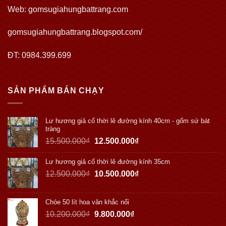
Web:
gomsugiahungbattrang.com
gomsugiahungbattrang.blogspot.com/
ĐT: 0984.399.699
SẢN PHẨM BÁN CHẠY
Lư hương giả cổ thời lê đường kính 40cm - gốm sứ bát
tràng
15.500.000
₫
12.500.000
₫
Lư hương giả cổ thời lê đường kính 35cm
12.500.000
₫
10.500.000
₫
Chóe 50 lít hoa văn khắc nổi
10.200.000
₫
9.800.000
₫